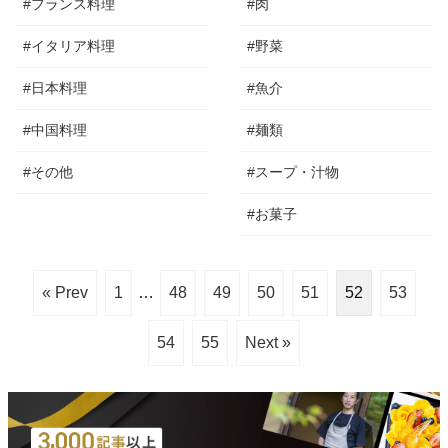
#フランス料理
#肉
#イタリア料理
#野菜
#日本料理
#魚介
#中国料理
#麺類
#その他
#スープ・汁物
#お菓子
« Prev
1
…
48
49
50
51
52
53
54
55
Next »