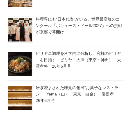
料理界にも“日本代表”がいる。世界最高峰のコ
ンクール「ボキューズ・ドール2027」への挑戦
が京都で幕開け
ビリヤニ調理を科学的に分析し、究極のビリヤ
ニを目指す ビリヤニ大澤（東京・神田） 大
澤孝将 26年6月号
研ぎ澄まされた味覚の創出“お菓子なレストラ
ン” Yama（山）（東京・白金） 勝俣孝一
26年6月号