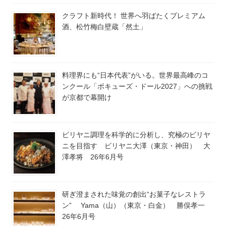
クラフト新時代！ 世界へ羽ばたくプレミアム
酒、松竹梅白壁蔵「然土」
料理界にも“日本代表”がいる。世界最高峰のコ
ンクール「ボキューズ・ドール2027」への挑戦
が京都で幕開け
ビリヤニ調理を科学的に分析し、究極のビリヤ
ニを目指す ビリヤニ大澤（東京・神田） 大
澤孝将 26年6月号
研ぎ澄まされた味覚の創出“お菓子なレストラ
ン” Yama（山）（東京・白金） 勝俣孝一
26年6月号