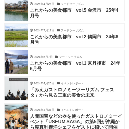
2025年4月26日
フードツーリズム
これからの美食都市 vol.5 金沢市 25年4
月号
2024年7月17日
フードツーリズム
これからの美食都市 vol.2 鶴岡市 24年8
月号
2024年5月7日
フードツーリズム
これからの美食都市 vol.1 京丹後市 24年
6月号
2024年4月25日
イベントレポート
「みえガストロノミーツーリズム フェス
タ」から見る三重の美食の未来
2024年1月31日
イベントレポート
人間国宝などの器を使ったガストロノミーイ
ベント「USEUM SAGA」の第5回が沖縄か
ら渡真利泰洋シェフをゲストに招いて開催