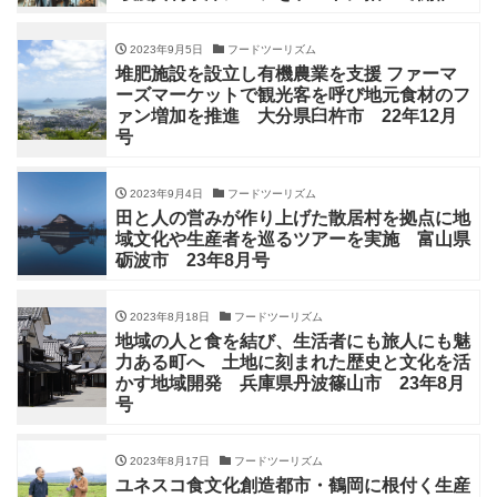
2023年9月5日
フードツーリズム
堆肥施設を設立し有機農業を支援 ファーマ
ーズマーケットで観光客を呼び地元食材のフ
ァン増加を推進 大分県臼杵市 22年12月
号
2023年9月4日
フードツーリズム
田と人の営みが作り上げた散居村を拠点に地
域文化や生産者を巡るツアーを実施 富山県
砺波市 23年8月号
2023年8月18日
フードツーリズム
地域の人と食を結び、生活者にも旅人にも魅
力ある町へ 土地に刻まれた歴史と文化を活
かす地域開発 兵庫県丹波篠山市 23年8月
号
2023年8月17日
フードツーリズム
ユネスコ食文化創造都市・鶴岡に根付く生産