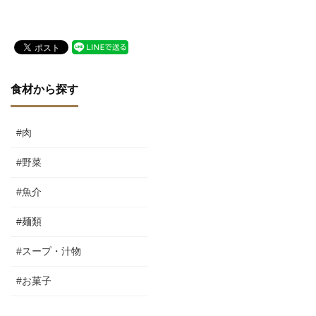
で
食材から探す
#肉
#野菜
#魚介
#麺類
#スープ・汁物
#お菓子