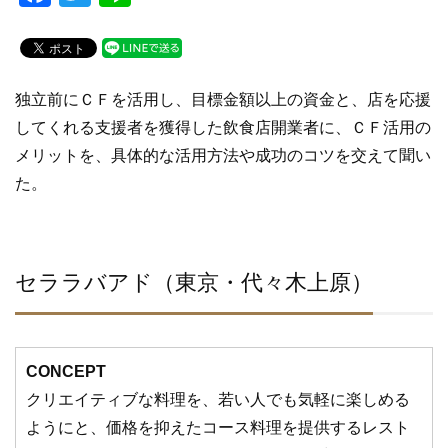
a
wi
n
c
tt
e
e
er
独立前にＣＦを活用し、目標金額以上の資金と、店を応援
b
してくれる支援者を獲得した飲食店開業者に、ＣＦ活用の
o
メリットを、具体的な活用方法や成功のコツを交えて聞い
o
た。
k
セララバアド（東京・代々木上原）
CONCEPT
クリエイティブな料理を、若い人でも気軽に楽しめる
ようにと、価格を抑えたコース料理を提供するレスト