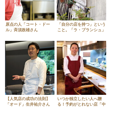
原点の人「コート・ドー
「自分の店を持つ」という
ル」斉須政雄さん
こと。「ラ・ブランシュ」
田代和久さん
【人気店の成功の法則】
いつか独立したい人へ贈
「オード」生井祐介さん
る！予約がとれない店「中
華菜 火ノ鳥」ができるま