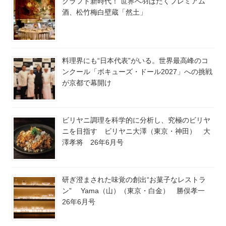
クラフト新時代！ 世界へ羽ばたくプレミアム
酒、松竹梅白壁蔵「然土」
料理界にも“日本代表”がいる。世界最高峰のコ
ンクール「ボキューズ・ドール2027」への挑戦
が京都で幕開け
ビリヤニ調理を科学的に分析し、究極のビリヤ
ニを目指す ビリヤニ大澤（東京・神田） 大
澤孝将 26年6月号
研ぎ澄まされた味覚の創出“お菓子なレストラ
ン” Yama（山）（東京・白金） 勝俣孝一
26年6月号