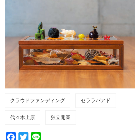
クラウドファンディング
セララバアド
代々木上原
独立開業
F
T
Li