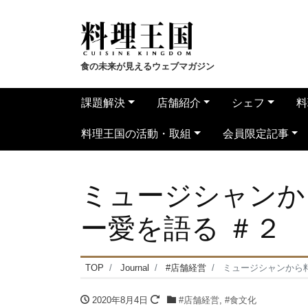
食の未来が見えるウェブマガジン
課題解決
店舗紹介
シェフ
料
料理王国の活動・取組
会員限定記事
ミュージシャンか
ー愛を語る ＃２
TOP
Journal
#店舗経営
ミュージシャンから
2020年8月4日
#店舗経営
,
#食文化