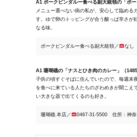
A1 ポークビンダルー食べる副大統領の「ポー
メニュー選べない病の私が、安心して臨める
す。ゆで卵のトッピングが合う酸っぱ辛さが
なる味。
ポークビンダルー食べる副大統領／
なし 
A1 珊瑚礁の「ナスとひき肉のカレー」（148
子供の頃すぐそばに住んでいたので、毎週末
を食べに来ている人たちのざわめきが聞こえ
い大きな器で出てくるのも好き。
珊瑚礁 本店／
0467-31-5500 住所：神奈