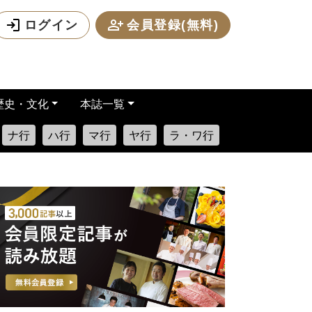
ログイン
会員登録(無料)
歴史・文化
本誌一覧
ナ行
ハ行
マ行
ヤ行
ラ・ワ行