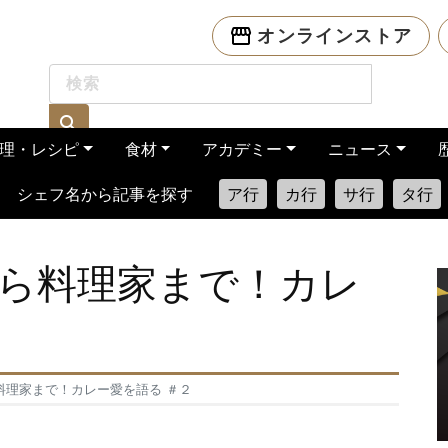
オンラインストア
理・レシピ
食材
アカデミー
ニュース
シェフ名から記事を探す
ア行
カ行
サ行
タ行
ら料理家まで！カレ
料理家まで！カレー愛を語る ＃２