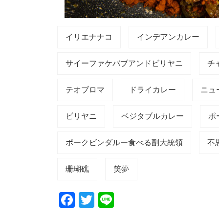
イリエナナコ
インデアンカレー
サイーファケバブアンドビリヤニ
チ
テオブロマ
ドライカレー
ニュ
ビリヤニ
ベジタブルカレー
ポ
ポークビンダルー食べる副大統領
不
珊瑚礁
笑夢
F
T
Li
a
wi
n