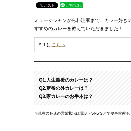
c
tt
e
e
er
ミュージシャンから料理家まで、カレー好き
b
すすめのカレーを教えていただきました！
o
o
＃１は
こちら
k
Q1.人生最後のカレーは？
Q2.定番の外カレーは？
Q3.家カレーのお手本は？
※現在の各店の営業状況は電話・SNSなどで要事前確認