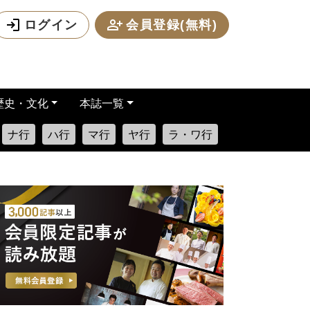
ログイン
会員登録(無料)
歴史・文化
本誌一覧
ナ行
ハ行
マ行
ヤ行
ラ・ワ行