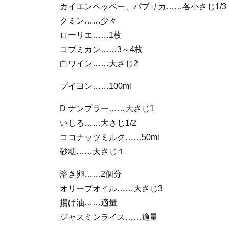
カイエンペッペー、パプリカ……各小さじ1/3
クミン……少々
ローリエ……1枚
コブミカン……3～4枚
白ワイン……大さじ2
ブイヨン……100ml
D ナンプラー……大さじ1
いしる……大さじ1/2
ココナッツミルク……50ml
砂糖……大さじ１
溶き卵……2個分
オリーブオイル……大さじ3
揚げ油……適量
ジャスミンライス……適量