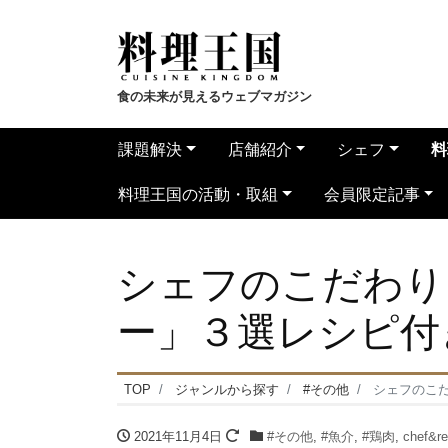
食の未来が見えるウェブマガジン
課題解決
店舗紹介
シェフ
料
料理王国の活動・取組
会員限定記事
シェフのこだわり
ー」３選レシピ付
TOP
ジャンルから探す
#その他
シェフのこ
2021年11月4日
#その他
,
#魚介
,
#鶏肉
,
chef&re