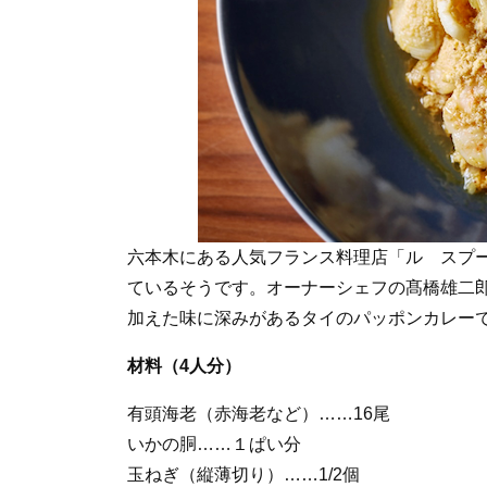
六本木にある人気フランス料理店「ル スプ
ているそうです。オーナーシェフの髙橋雄二
加えた味に深みがあるタイのパッポンカレー
材料（4人分）
有頭海老（赤海老など）……16尾
いかの胴……１ぱい分
玉ねぎ（縦薄切り）……1/2個