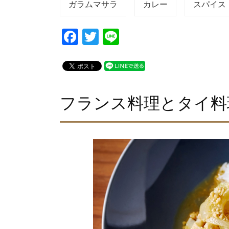
ガラムマサラ
カレー
スパイス
F
T
Li
a
wi
n
c
tt
e
e
er
b
フランス料理とタイ料
o
o
k