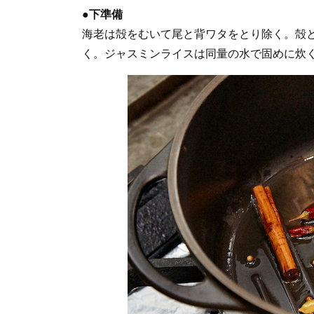
●下準備
海老は殻をむいて尾と背ワタをとり除く。殻と
く。ジャスミンライスは同量の水で固めに炊