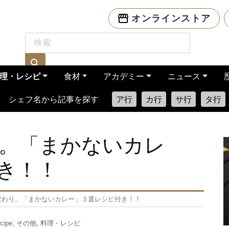
オンラインストア
理・レシピ
食材
アカデミー
ニュース
シェフ名から記事を探す
ア行
カ行
サ行
タ行
。「まかないカレ
き！！
だわり。「まかないカレー」３選レシピ付き！！
cipe
,
その他
,
料理・レシピ