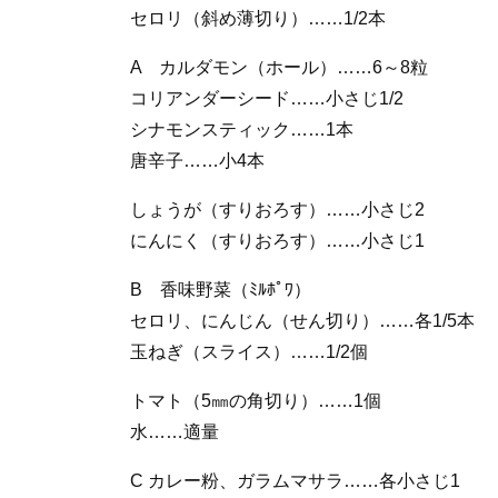
セロリ（斜め薄切り）……1/2本
A カルダモン（ホール）……6～8粒
コリアンダーシード……小さじ1/2
シナモンスティック……1本
唐辛子……小4本
しょうが（すりおろす）……小さじ2
にんにく（すりおろす）……小さじ1
B 香味野菜（ﾐﾙﾎﾟﾜ）
セロリ、にんじん（せん切り）……各1/5本
玉ねぎ（スライス）……1/2個
トマト（5㎜の角切り）……1個
水……適量
C カレー粉、ガラムマサラ……各小さじ1