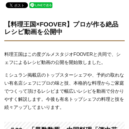
c
tt
e
e
er
b
【料理王国×FOOVER】
プロが作る絶品
レシピ動画を公開中
o
o
k
料理王国はこの度グルメスタジオFOOVERと共同で、シ
ェフによるレシピ動画の公開を開始致しました。
ミシュラン掲載店のトップスターシェフや、予約の取れな
い有名店シェフにプロの味と技、本格的な料理からご家庭
でつくって頂けるレシピまで幅広いレシピを動画で分かり
やすく解説します。今後も有名トップシェフの料理と技を
続々アップしてまいります。