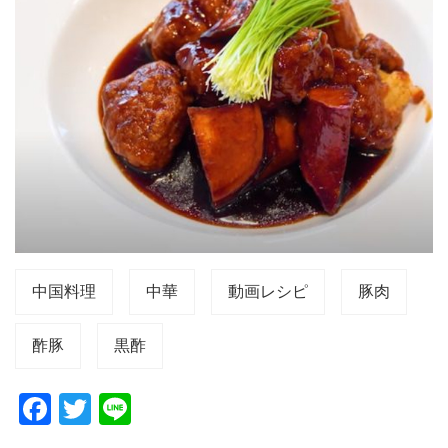
中国料理
中華
動画レシピ
豚肉
酢豚
黒酢
F
T
Li
a
wi
n