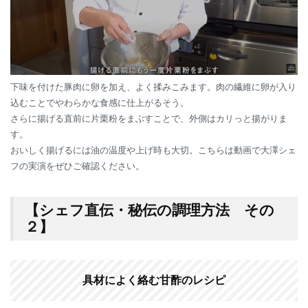
下味を付けた豚肉に卵を加え、よく揉みこみます。肉の繊維に卵が入り
込むことでやわらかな食感に仕上がるそう。
さらに揚げる直前に片栗粉をまぶすことで、外側はカリっと揚がりま
す。
おいしく揚げるには油の温度や上げ時も大切。こちらは動画で大澤シェ
フの実演をぜひご確認ください。
【シェフ直伝・秘伝の調理方法 その
２】
具材によく絡む甘酢のレシピ