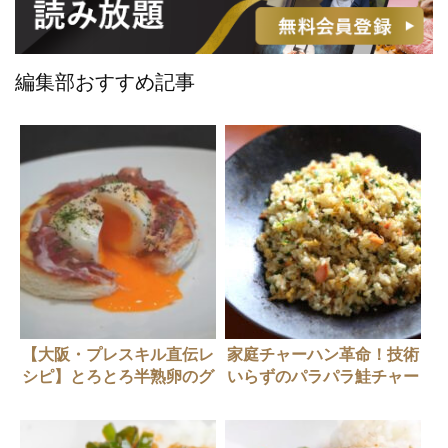
編集部おすすめ記事
【大阪・プレスキル直伝レ
家庭チャーハン革命！技術
シピ】とろとろ半熟卵のグ
いらずのパラパラ鮭チャー
ラタントースト
ハン