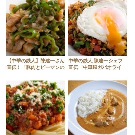
【中華の鉄人】陳建一さん
中華の鉄人 陳建一シェフ
直伝！「豚肉とピーマンの
直伝「中華風ガパオライ
ちょい辛炒め」
ス」