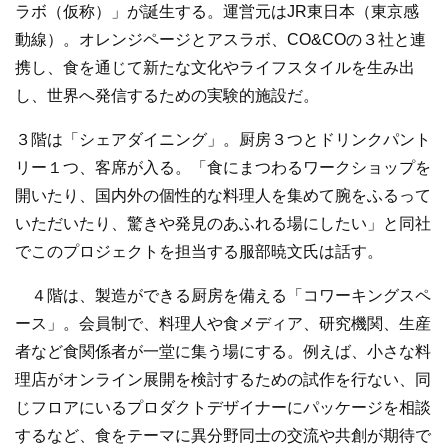
ラボ（仮称）」が誕生する。運営元はJR東日本（東京感
動線）。オレンジページとアスラボ、CO&COの３社と連
携し、食を通じて新たな文化やライフスタイルを生み出
し、世界へ発信するための実験的施設だ。
３階は「シェアダイニング」。厨房３つとドリンクパント
リー１つ、客席が入る。「食にまつわるワークショップを
開いたり、国内外の個性的な料理人を集めて腕をふるって
いただいたり、驚きや発見のあふれる場にしたい」と同社
でこのプロジェクトを担当する服部暁文氏は話す。
４階は、製造ができる厨房を備える「コワーキングスペ
ース」。会員制で、料理人や食メディア、研究機関、生産
者など食関係者が一堂に集う場にする。例えば、小さな料
理店がオンライン展開を検討するための試作を行ない、同
じフロアにいるプロダクトデザイナーにパッケージを相談
するなど、食をテーマに異分野同士の交流や共創が期待で