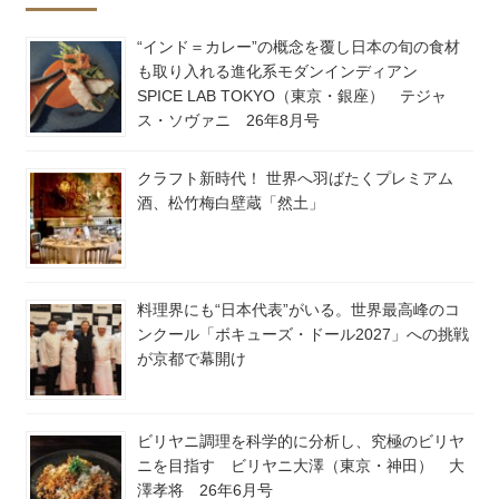
“インド＝カレー”の概念を覆し日本の旬の食材
も取り入れる進化系モダンインディアン
SPICE LAB TOKYO（東京・銀座） テジャ
ス・ソヴァニ 26年8月号
クラフト新時代！ 世界へ羽ばたくプレミアム
酒、松竹梅白壁蔵「然土」
料理界にも“日本代表”がいる。世界最高峰のコ
ンクール「ボキューズ・ドール2027」への挑戦
が京都で幕開け
ビリヤニ調理を科学的に分析し、究極のビリヤ
ニを目指す ビリヤニ大澤（東京・神田） 大
澤孝将 26年6月号