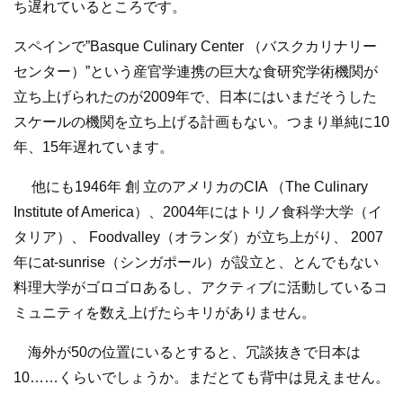
ち遅れているところです。
スペインで”Basque Culinary Center （バスクカリナリー
センター）”という産官学連携の巨大な食研究学術機関が
立ち上げられたのが2009年で、日本にはいまだそうした
スケールの機関を立ち上げる計画もない。つまり単純に10
年、15年遅れています。
他にも1946年 創 立のアメリカのCIA （The Culinary
Institute of America）、2004年にはトリノ食科学大学（イ
タリア）、 Foodvalley（オランダ）が立ち上がり、 2007
年にat-sunrise（シンガポール）が設立と、とんでもない
料理大学がゴロゴロあるし、アクティブに活動しているコ
ミュニティを数え上げたらキリがありません。
海外が50の位置にいるとすると、冗談抜きで日本は
10……くらいでしょうか。まだとても背中は見えません。