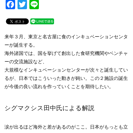
F
T
Li
a
wi
n
c
tt
e
e
er
来年３月、東京と名古屋に食のインキュベーションセンタ
b
ーが誕生する。
o
海外諸国では、国を挙げて創出した食研究機関やベンチャ
o
ーの交流施設など、
k
大規模なインキュベーションセンターが次々と誕生してい
るが、日本ではこういった動きが鈍い。この２施設の誕生
が今後の良い流れを作っていくことを期待したい。
シグマクシス田中氏による解説
涙が出るほど海外と差があるのがここ。日本がもっとも立