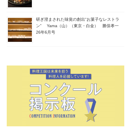
研ぎ澄まされた味覚の創出“お菓子なレストラ
ン” Yama（山）（東京・白金） 勝俣孝一
26年6月号