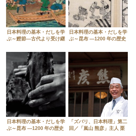
日本料理の基本・だしを学
日本料理の基本・だしを学
ぶ～鰹節―古代より受け継
ぶ～昆布 ―1200 年の歴史
がれてきた日本特有の食材
と文化
日本料理の基本・だしを学
「ズバリ、日本料理」第二
ぶ～昆布 ―1200 年の歴史
回／「嵐山 熊彦」主人 栗
と文化＃２
栖 基に聞く 初夏の料理と