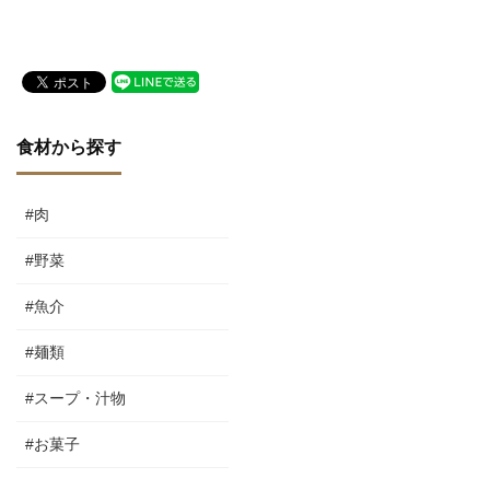
演出
食材から探す
#肉
#野菜
#魚介
#麺類
#スープ・汁物
#お菓子