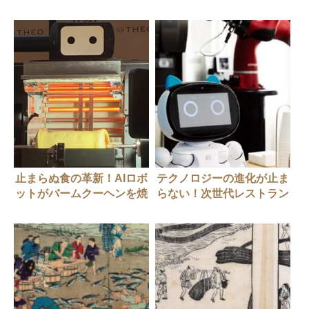
止まらぬ食の革新！AIロボ
テクノロジーの進化が止ま
ットがバームクーヘンを焼
らない！次世代レストラン
く？
の形