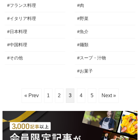
#フランス料理
#肉
#イタリア料理
#野菜
#日本料理
#魚介
#中国料理
#麺類
#その他
#スープ・汁物
#お菓子
« Prev
1
2
3
4
5
Next »