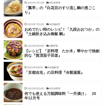
2021年7月13日
#日本料理
「瓢亭」の『白花豆のすり流し鯛の煮ごこ
り』
2021年7月10日
#店舗経営
おめでたい時のレシピ！「九段おおつか」の
『土鍋炊き込み御飯 鯛』
2021年6月26日
#夏野菜
【レシピ】「京料理 たか木」華やかで独創
的な『賀茂茄子田楽』
2021年6月8日
#店舗経営
「京都吉兆」の豆料理『冷製湯葉』
2021年5月16日
#日本料理
何でも使える万能調味料「一升漬け」 20
年12月号