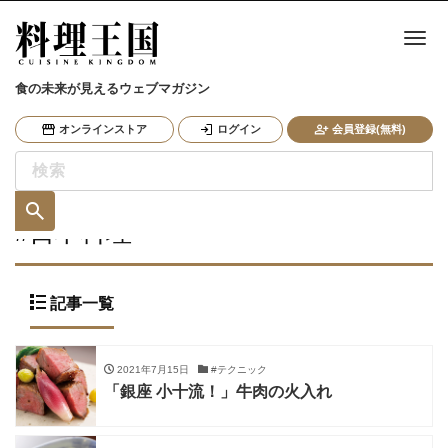
ナ
食の未来が見えるウェブマガジン
オンラインストア
ログイン
会員登録(無料)
#日本料理
記事一覧
2021年7月15日
#テクニック
「銀座 小十流！」牛肉の火入れ