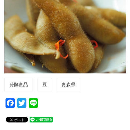
発酵食品
豆
青森県
F
T
Li
a
wi
n
c
tt
e