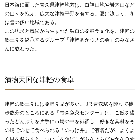
e
er
日本海に面した青森県津軽地方は、白神山地や岩木山など
b
の山々を抱え、広大な津軽平野を有する。夏は涼しく、冬
o
は雪の多い地域である。
o
この地形と気候から生まれた独自の発酵食文化を、津軽の
k
郷土食を継承するグループ「津軽あかつきの会」のみなさ
んに教わった。
漬物天国な津軽の食卓
津軽の郷土食には発酵食品が多い。 JR 青森駅を降りて徒
歩数分のところにある「青森魚菜センター」は、ご飯を盛
ったどんぶりを片手に市場の中を徘徊し、好きな具材をそ
の場でのせて食べられる「のっけ丼」で有名だが、よくよ
く目を凝らすと、つい手を伸ばしがちなきらびやかな魚介