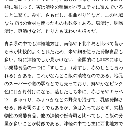
類に混じって、実は漬物の種類がバラエティに富んでいる
ことに驚く。みず、さもだし、根曲がり竹など、この地域
ならではの食材を使ったものも数多くある。塩漬け、味噌
漬け、麹漬けなど、作り方も味わいも様々だ。
青森県の中でも津軽地方は、南部や下北半島と比べて昔か
ら米が比較的よくとれたため、米や麹を使った発酵食品も
多い。特に津軽でしか見かけない、全国的にも非常に珍し
い発酵食品の一つに「すしこ」（赤すし、赤めしとも言わ
れる）がある。これがなんとご飯の漬物なのである。地元
のスーパーや道の駅などでも売っており、鮮やかなピンク
色に目が釘付けになる。蒸したもち米に、赤じそやキャベ
ツ、きゅうり、みょうがなどの野菜を混ぜて、乳酸発酵さ
せる。飯寿司のようでもあるが、魚は入っておらず、純植
物性の発酵食品。他の漬物や飯寿司と比べても、ご飯の分
量が多いことが特徴である。津軽の中でも主に西北地方で