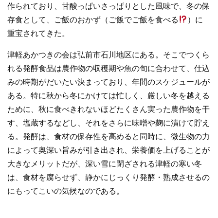
作られており、甘酸っぱいさっぱりとした風味で、冬の保
存食として、ご飯のおかず（ご飯でご飯を食べる
）に
重宝されてきた。
津軽あかつきの会は弘前市石川地区にある。そこでつくら
れる発酵食品は農作物の収穫期や魚の旬に合わせて、仕込
みの時期がだいたい決まっており、年間のスケジュールが
ある。特に秋から冬にかけては忙しく、厳しい冬を越える
ために、秋に食べきれないほどたくさん実った農作物を干
す、塩蔵するなどし、それをさらに味噌や麹に漬けて貯え
る。発酵は、食材の保存性を高めると同時に、微生物の力
によって奥深い旨みが引き出され、栄養価を上げることが
大きなメリットだが、深い雪に閉ざされる津軽の寒い冬
は、食材を腐らせず、静かにじっくり発酵・熟成させるの
にもってこいの気候なのである。