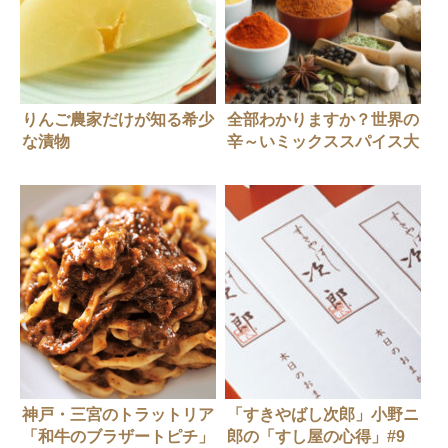
りんご農家だけが知る希少
全部わかりますか？世界の
な漬物
辛～いミックススパイス大
全
神戸・三宮のトラットリア
「すきやばし次郎」小野ニ
「和牛のブラザートピチ」
郎の「すし屋の心得」#9