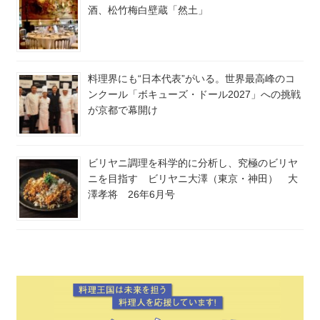
酒、松竹梅白壁蔵「然土」
料理界にも“日本代表”がいる。世界最高峰のコ
ンクール「ボキューズ・ドール2027」への挑戦
が京都で幕開け
ビリヤニ調理を科学的に分析し、究極のビリヤ
ニを目指す ビリヤニ大澤（東京・神田） 大
澤孝将 26年6月号