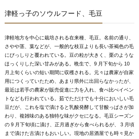
津軽っ子のソウルフード、毛豆
津軽地方を中心に栽培される在来種、毛豆。名前の通り、
さやや茎、葉などが、一般的な枝豆よりも長い茶褐色の毛
にびっしりと覆われている。豆の粒が大きく、栗のような
ほっくりした深い甘みがある。晩生で、9 月下旬から 10
月上旬くらいの短い期間に収穫される。元々は農家が自家
用につくっていたため、あまり県外に出回らなかったが、
最近は若手の農家が販売促進に力を入れ、食べ比べイベン
トなども行われている。茹でただけでも十分においしい毛
豆だが、これを塩で漬けると乳酸発酵して甘酸っぱさが加
わり、複雑味のある独特な味がクセになる。毛豆シーズン
の 9 月下旬頃に漬け、正月過ぎから食べられるが、 3 月頃
まで漬けた古漬けもおいしい。現地の居酒屋でも時々見か