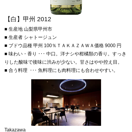
【白】甲州 2012
■ 生産地 山梨県甲州市
■ 生産者 シャトージュン
■ ブドウ品種 甲州 100％ＴＡＫＡＺＡＷＡ価格 9000 円
■ 味わい・香り ･･･ 中口。洋ナシや柑橘類の香り。すっき
りした酸味で後味に渋みが少ない。甘さはやや控え目。
■ 合う料理 ･･･ 魚料理にも肉料理にも合わせやすい。
Takazawa