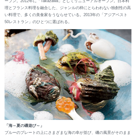
ープン。2012年に「Takazawa」としてリニューアルオープン。日本料
理とフランス料理を融合した、ジャンルの枠にとらわれない独創性の高
い料理で、多くの美食家をうならせている。2013年の「アジアベスト
50レストラン」のひとつに選ばれる。
「海～夏の磯遊び～」
ブルーのプレートの上にさまざまな海の幸が並び、磯の風景がそのまま