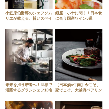
小笠原伯爵邸のシェフソム
銀座・小十に聞く！日本食
リエが教える。旨いスペイ
に合う国産ワイン5選
ンワイン
未来を担う若者へ！世界で
【日本酒×牛肉】今こそ、
活躍するグランシェフ10名
家でこそ。大越流ペアリン
からのメッセージ #1
グの提案