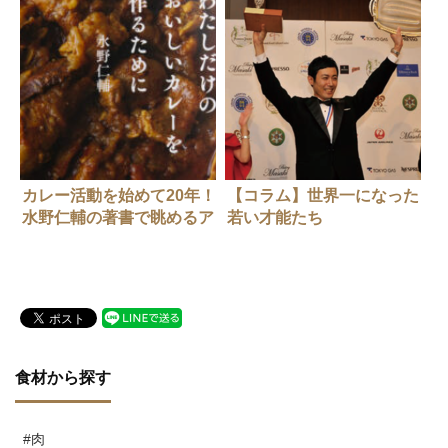
カレー活動を始めて20年！
【コラム】世界一になった
水野仁輔の著書で眺めるア
若い才能たち
ップデートの履歴
食材から探す
#肉