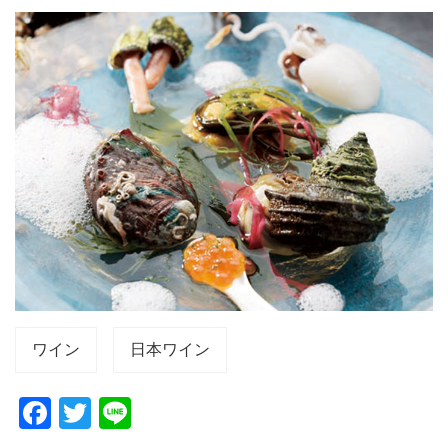
ワイン
日本ワイン
F
T
Li
a
wi
n