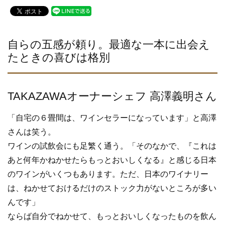
c
tt
e
e
er
b
自らの五感が頼り。最適な一本に出会え
たときの喜びは格別
o
o
k
TAKAZAWAオーナーシェフ 高澤義明さん
「自宅の６畳間は、ワインセラーになっています」と高澤
さんは笑う。
ワインの試飲会にも足繁く通う。「そのなかで、『これは
あと何年かねかせたらもっとおいしくなる』と感じる日本
のワインがいくつもあります。ただ、日本のワイナリー
は、ねかせておけるだけのストック力がないところが多い
んです」
ならば自分でねかせて、もっとおいしくなったものを飲ん