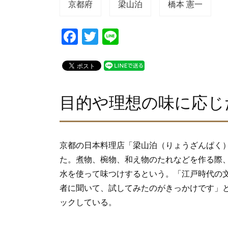
京都府
梁山泊
橋本 憲一
F
T
Li
a
wi
n
c
tt
e
e
er
b
目的や理想の味に応じ
o
o
京都の日本料理店「梁山泊（りょうざんぱく
k
た。煮物、椀物、和え物のたれなどを作る際、
水を使って味つけするという。「江戸時代の
者に聞いて、試してみたのがきっかけです」
ックしている。