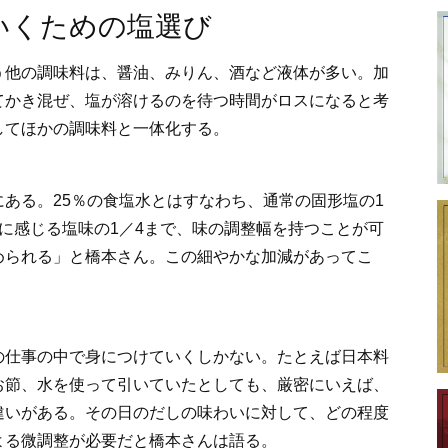
いくための塩選び
う他の調味料は、醤油、みりん、酒など液体が多い。加
てかき混ぜ、塩が溶けるのを待つ時間がロスになると考
してほかの調味料と一体化する。
ある。25％の食塩水とはすなわち、通常の固形塩の1
に感じる塩味の1／4まで、味の調整幅を持つことが可
められる」と橋本さん。この細やかな加減があってこ
の仕事の中で身につけていくしかない。たとえば日本料
お節、水を使って引いていたとしても、厳密にいえば、
違いがある。その日のだしの味わいに対して、どの程度
よる微調整が必要だと橋本さんは語る。