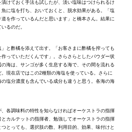
を漬けておく手法も試したが、淡い塩味はつけられるけ
。魚に塩を打ち、おいておくと、脱水効果がある。「塩
り道を作っているんだと思います」と橋本さん。結果に
ているのだ。
塩」と酢橘を添えて出す。「お客さまに酢橘を搾っても
を作っていただくんです」。さらさらとしたパウダー状
辺の海は、サンゴが多く生息する海で、その間を流れる
だ。現在店ではこの2種類の海塩を使っている。さらに
海の塩分濃度も含んでいる成分も違うと思う。各海の海
が、各調味料の特性を知らなければオーケストラの指揮
者とカルテットの指揮者、勉強してオーケストラの指揮
とつとっても、選択肢の数、利用目的、効果、味付けと