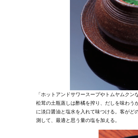
「ホットアンドサワースープやトムヤムクン
松茸の土瓶蒸しは酢橘を搾り、だしを味わう
に淡口醤油と塩水を入れて味つける。客がど
測して、最適と思う量の塩を加える。