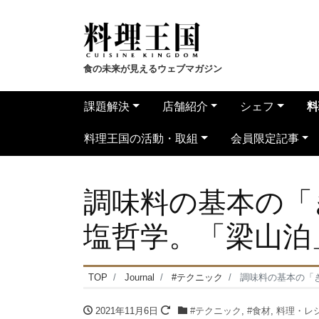
食の未来が見えるウェブマガジン
課題解決
店舗紹介
シェフ
料
料理王国の活動・取組
会員限定記事
調味料の基本の「
塩哲学。「梁山泊
TOP
Journal
#テクニック
調味料の基本の「
2021年11月6日
#テクニック
,
#食材
,
料理・レ