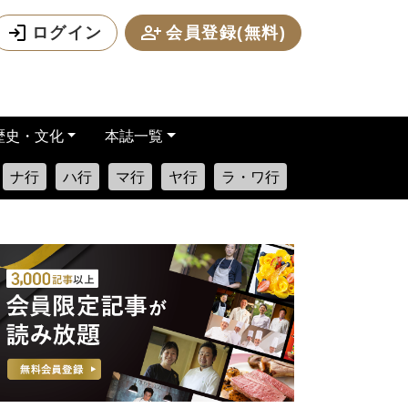
ログイン
会員登録(無料)
歴史・文化
本誌一覧
ナ行
ハ行
マ行
ヤ行
ラ・ワ行