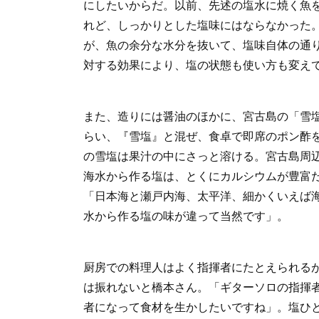
にしたいからだ。以前、先述の塩水に焼く魚
れど、しっかりとした塩味にはならなかった
が、魚の余分な水分を抜いて、塩味自体の通
対する効果により、塩の状態も使い方も変え
また、造りには醤油のほかに、宮古島の「雪
らい、『雪塩』と混ぜ、食卓で即席のポン酢
の雪塩は果汁の中にさっと溶ける。宮古島周
海水から作る塩は、とくにカルシウムが豊富
「日本海と瀬戸内海、太平洋、細かくいえば
水から作る塩の味が違って当然です」。
厨房での料理人はよく指揮者にたとえられる
は振れないと橋本さん。「ギターソロの指揮
者になって食材を生かしたいですね」。塩ひ