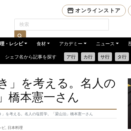
オンラインストア
理・レシピ
食材
アカデミー
ニュース
シェフ名から記事を探す
ア行
カ行
サ行
タ行
き」を考える。名人の
」橋本憲一さん
き」を考える。名人の塩哲学。「梁山泊」橋本憲一さん
シピ
,
日本料理