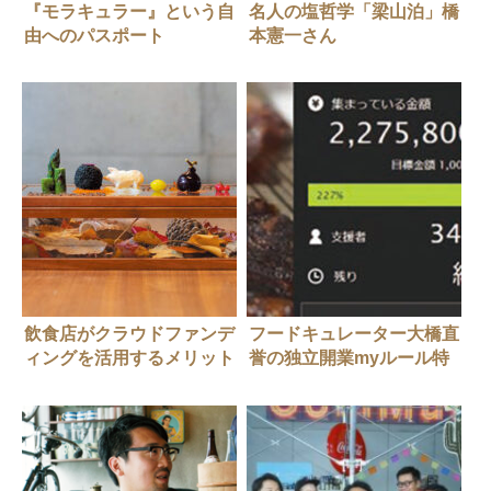
『モラキュラー』という自
名人の塩哲学「梁山泊」橋
由へのパスポート
本憲一さん
飲食店がクラウドファンデ
フードキュレーター大橋直
ィングを活用するメリット
誉の独立開業myルール特
とは？「セララバアド」
別編 どうすれば支援を受
けられる？大橋流の成功法
を教えます