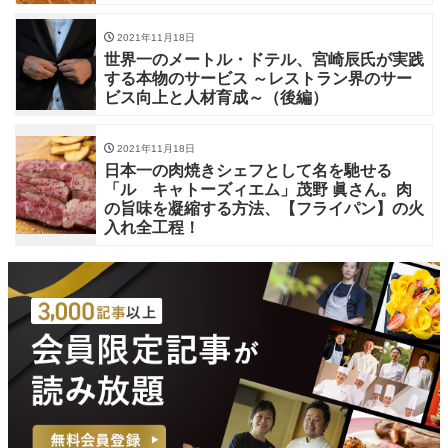
2021年11月18日
世界一のメートル・ドテル、宮崎辰氏が実践
する本物のサービス ～レストラン界のサー
ビス向上と人材育成～（後編）
2021年11月18日
日本一の肉焼きシェフとして名を馳せる
「ル キャトーズィエム」茂野 眞さん。肉
の旨味を凝縮する方法、【フライパン】の火
入れ全工程！