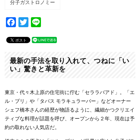
分子ガストロノミー
F
T
Li
a
wi
n
c
tt
e
e
er
b
最新の手法を取り入れて、つねに「い
い」驚きと革新を
o
o
k
東京・代々木上原の住宅街に佇む「セララバアド」。「エ
ル・ブリ」や「タパス モラキュラーバー」などオーナー
シェフ橋本さんの経歴が物語るように、繊細かつクリエイ
ティブな料理が話題を呼び、オープンから２年、現在は予
約の取れない人気店だ。