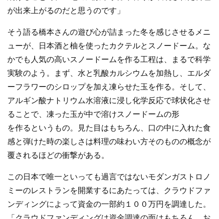
が出来上がるのだと思うのです」
そう語る橋本さんの遊び心が詰まった冬を感じさせるメニ
ューが、日本酒と柚を使ったカクテルとスノードーム。な
かでも人気の高いスノードームを作る工程は、まるで科学
実験のよう。まず、水と乳酸カルシウムを加熱し、エルダ
ーフラワーのシロップを加え凍らせた玉を作る。そして、
アルギン酸ナトリウム水溶液に浸し化学反応で球状化させ
ることで、凍った玉が中で溶けスノードームの形
を作るというもの。見た目はもちろん、口の中に入れた食
感と弾けた時の楽しさは料理の味わい方そのものの概念が
覆されるほどの衝撃がある。
この日本で唯一といっても過言ではないモダンガストロノ
ミーのレストランを開業するにあたっては、クラウドファ
ンディングによって資金の一部約１００万円を調達した。
「クラウドファンディングは資金調達の面はもちろん、お