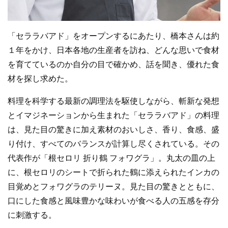
「セララバアド」をオープンするにあたり、橋本さんは約
１年をかけ、日本各地の生産者を訪ね、どんな思いで食材
を育てているのか自分の目で確かめ、話を聞き、優れた食
材を探し求めた。
料理を科学する最新の調理法を駆使しながら、斬新な発想
とイマジネーションから生まれた「セララバアド」の料理
は、見た目の驚きに加え素材のおいしさ、香り、食感、盛
り付け、すべてのバランスが計算し尽くされている。その
代表作が「根セロリ 折り鶴 フォワグラ」。丸太の皿の上
に、根セロリのシートで折られた鶴に添えられたインカの
目覚めとフォワグラのテリーヌ。見た目の驚きとともに、
口にした食感と風味豊かな味わいが食べる人の五感を存分
に刺激する。