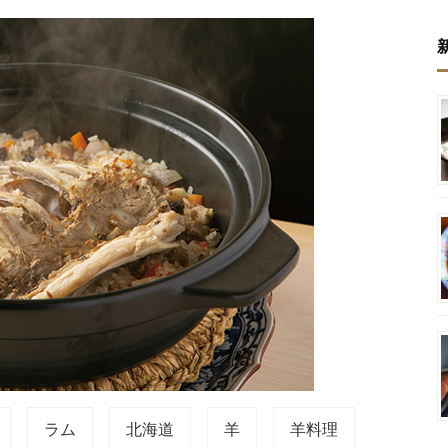
ラム
北海道
羊
羊料理