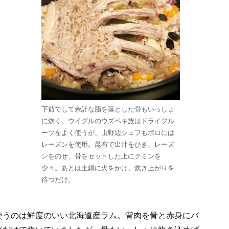
下茹でして余計な脂を落とした骨もいっしょ
に炊く。ウイグルのウズベキ族はドライフル
ーツをよく使うが、山野辺シェフもポロには
レーズンを使用。昆布で出汁をひき、レーズ
ンをのせ、骨をセットした上にクミンを
少々。あとは土鍋に火をかけ、炊き上がりを
待つだけ。
使うのは鮮度のいい北海道産ラム。背肉を骨と赤身にバ