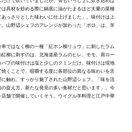
水だけで炊いていましたが、骨もいっしょに炊き込めば
では具材を炒める際に鍋底に油がたまるほど大量の菜種
てあっさりとした味わいに仕上げました」。味付けは上
汁。山野辺シェフのアレンジが加わった「ポロ」は、羊
金串ではなく柳の一種「紅ホン柳リュウ」に刺したラム
の紅柳に刺すのは、北海道産ラムのヒレ、モモ、肩ロー
カバブの味付けは塩と少しのクミンだけ。味付けは現地
て焼くことで、咀嚼する度に各部位の異なる味わいを舌
理に触れ、すっかり魅了された山野辺シェフ。「味を活
肉の捉え方。新たな発見の多い食材だと思います」。今
を店舗で開催していくそう。ウイグル羊料理と江戸中華