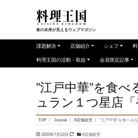
食の未来が見えるウェブマガジン
課題解決
店舗紹介
シェフ
料
料理王国の活動・取組
会員限定記事
”江戸中華”を食
ュラン１つ星店「
TOP
Journal
#店舗経営
”江戸中華”を食べ
2020年7月22日
#店舗経営