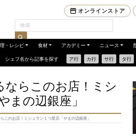
オンラインストア
理・レシピ
食材
アカデミー
ニュース
シェフ名から記事を探す
ア行
カ行
サ行
タ行
べるならこのお店！ミシ
やまの辺銀座」
るならこのお店！ミシュラン１つ星店「やまの辺銀座」