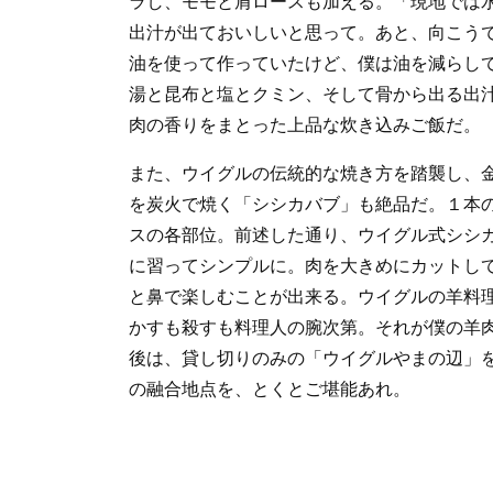
ラし、モモと肩ロースも加える。「現地では
出汁が出ておいしいと思って。あと、向こう
油を使って作っていたけど、僕は油を減らし
湯と昆布と塩とクミン、そして骨から出る出
肉の香りをまとった上品な炊き込みご飯だ。
また、ウイグルの伝統的な焼き方を踏襲し、
を炭火で焼く「シシカバブ」も絶品だ。１本
スの各部位。前述した通り、ウイグル式シシ
に習ってシンプルに。肉を大きめにカットし
と鼻で楽しむことが出来る。ウイグルの羊料
かすも殺すも料理人の腕次第。それが僕の羊
後は、貸し切りのみの「ウイグルやまの辺」
の融合地点を、とくとご堪能あれ。