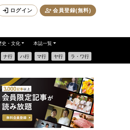
ログイン
会員登録(無料)
歴史・文化
本誌一覧
ナ行
ハ行
マ行
ヤ行
ラ・ワ行