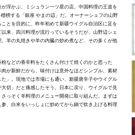
号が浮かぶ、ミシュラン一ツ星の店。中国料理の王道を
を標榜する「銀座 やまの辺」だ。オーナーシェフの山野
ることを目的に、昨年初めて新疆ウイグル自治区に足を
て以来、四川料理が流行っているそうだが、山野辺シェ
理。羊の丸焼きや羊の内臓の炒め煮など、その多くが他
香粉などの香辛料をたくさん付けて焼くのかと思った
羊肉が新鮮だから、味付けは意外なほどシンプル。素材
した」。現地では市場にも通い、新疆唐辛子やウイグル
が大切」だと痛感したそう。日本に戻り、ウイグルで見
、さっそく羊料理のメニュー開発に取り組んだ。まずは
人参、白米をいっしょに炒めてから鍋で炊き上げる料理