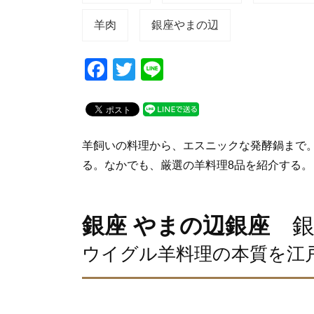
羊肉
銀座やまの辺
F
T
Li
a
wi
n
c
tt
e
e
er
羊飼いの料理から、エスニックな発酵鍋まで
b
る。なかでも、厳選の羊料理8品を紹介する。
o
o
銀座 やまの辺銀座
銀
k
ウイグル羊料理の本質を江