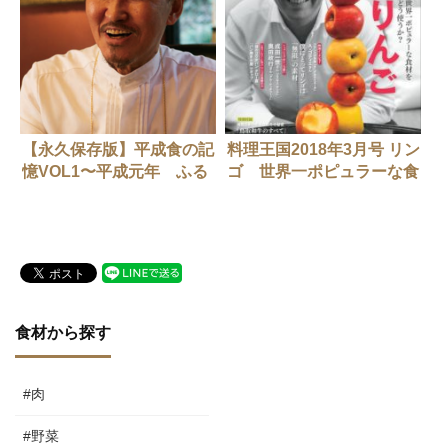
【永久保存版】平成食の記
料理王国2018年3月号 リン
憶VOL1〜平成元年 ふる
ゴ 世界一ポピュラーな食
さと創生一億円事業。地方
材をどう使うか?
の時代へ
食材から探す
#肉
#野菜