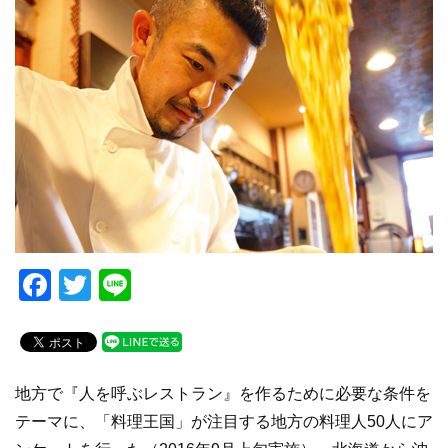
F
T
Li
a
wi
n
c
tt
e
e
er
地方で『人を呼ぶレストラン』を作るために必要な条件を
b
テーマに、「料理王国」が注目する地方の料理人50人にア
o