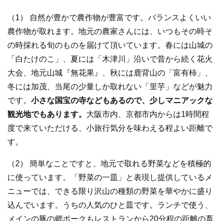
（1） 自然が豊かで農作物が豊富です。バランスよくいい
農作物が取れます。地元の農家さんには、いつもその時そ
の時採れる旬のものを届けて頂いています。春には山城の
「白たけのこ」、夏には「木津川」沿いで昔から続く花火
大会、地元山城『無花果』、秋には鹿背山の「富有柿」、
冬には加茂、当尾の少量しか取れない「里芋」などが魅力
です。
小さな国宝の寺などもあるので、少しマニアックな
観光地でもあります。
大阪市内、京都市内からは1時間程
度で来ていただける、小旅行気分を味わえる程よい距離で
す。
（2） 簡単なことですと、地元で取れる野菜などを積極的
に使っています。「野菜の一皿」と表現し提供しているメ
ニューでは、できる限り沢山の種類の野菜を華やかに盛り
込んでいます。うちの人気のひと皿です。ランチで使う、
メインの豚の郷ポークもレストランから20分程の距離の畜