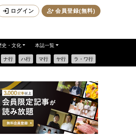
ログイン
会員登録(無料)
歴史・文化
本誌一覧
ナ行
ハ行
マ行
ヤ行
ラ・ワ行