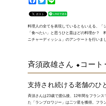
F
T
Li
a
wi
n
c
tt
e
e
er
料理人の全てを表現しているともいえる、「
b
「食べたい」と思うひと皿はどの料理か？ 料
o
ニチャーディッシュ」のアンケートを行いま
o
k
斉須政雄さん ⬥コート
支持され続ける老舗のひ
斉須さんは23歳で渡仏後、12年間をフラン
た「ランブロワジー」は二ツ星を獲得。フラ