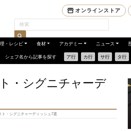
オンラインストア
理・レシピ
食材
アカデミー
ニュース
シェフ名から記事を探す
ア行
カ行
サ行
タ行
ト・シグニチャーデ
スト・シグニチャーディッシュ7選