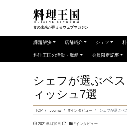
食の未来が見えるウェブマガジン
課題解決
店舗紹介
シェフ
料
料理王国の活動・取組
会員限定記事
シェフが選ぶベス
ィッシュ7選
TOP
Journal
#インタビュー
シェフが選ぶベ
2021年4月9日
#インタビュー