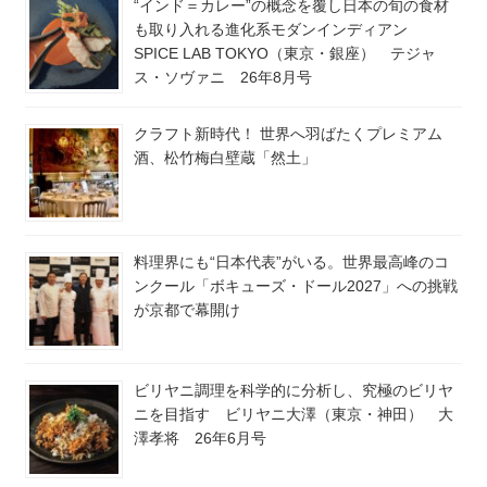
“インド＝カレー”の概念を覆し日本の旬の食材
も取り入れる進化系モダンインディアン
SPICE LAB TOKYO（東京・銀座） テジャ
ス・ソヴァニ 26年8月号
クラフト新時代！ 世界へ羽ばたくプレミアム
酒、松竹梅白壁蔵「然土」
料理界にも“日本代表”がいる。世界最高峰のコ
ンクール「ボキューズ・ドール2027」への挑戦
が京都で幕開け
ビリヤニ調理を科学的に分析し、究極のビリヤ
ニを目指す ビリヤニ大澤（東京・神田） 大
澤孝将 26年6月号