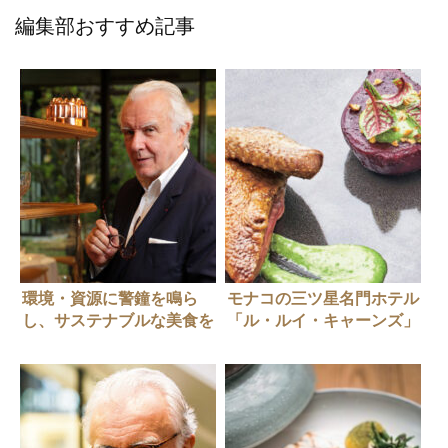
編集部おすすめ記事
環境・資源に警鐘を鳴ら
モナコの三ツ星名門ホテル
し、サステナブルな美食を
「ル・ルイ・キャーンズ」
追求。フランス料理の帝
を率いるシェフドミニク・
王、アラン・デュカスが
ロリーさん
今、考えていること