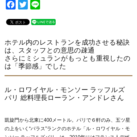
F
T
Li
a
wi
n
c
tt
e
e
er
b
ホテル内のレストランを成功させる秘訣
は、スタッフとの意思の疎通
o
さらにミシュランがもっとも重視したの
o
は「季節感」でした
k
ル・ロワイヤル・モンソー ラッフルズ
パリ 総料理長ローラン・アンドレさん
凱旋門から北東に400メートル。パリで６軒のみ、五ツ星
の上をいく“パラス”ランクのホテル「ル・ロワイヤル・モ