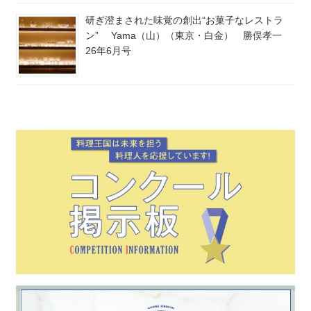
研ぎ澄まされた味覚の創出“お菓子なレストラ
ン” Yama（山）（東京・白金） 勝俣孝一
26年6月号