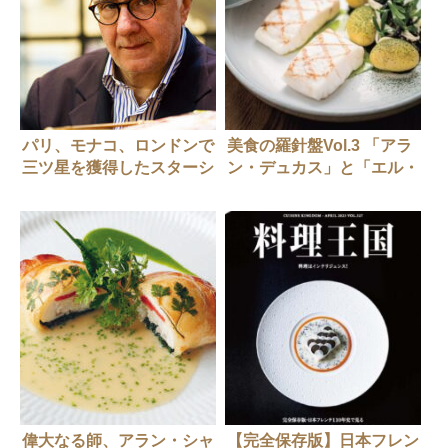
パリ、モナコ、ロンドンで
美食の羅針盤Vol.3 「アラ
三ツ星を獲得したスターシ
ン・デュカス」と「エル・
ェフ アラン・デュカス
ブジ」の哲学を融合した新
店に注目！
偉大なる師、アラン・シャ
【完全保存版】日本フレン