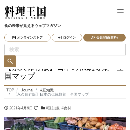
ナ
食の未来が見えるウェブマガジン
オンラインストア
ログイン
会員登録(無料)
【永久保存版】日本の伝統野菜 全
国マップ
TOP
Journal
#豆知識
【永久保存版】日本の伝統野菜 全国マップ
2021年4月9日
#豆知識
,
#食材