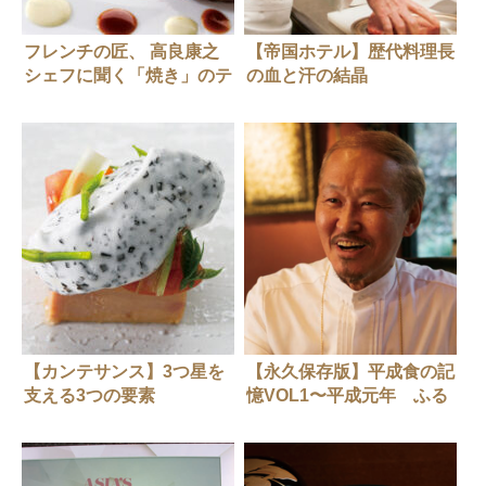
フレンチの匠、 高良康之
【帝国ホテル】歴代料理長
シェフに聞く「焼き」のテ
の血と汗の結晶
クニック
【カンテサンス】3つ星を
【永久保存版】平成食の記
支える3つの要素
憶VOL1〜平成元年 ふる
さと創生一億円事業。地方
の時代へ