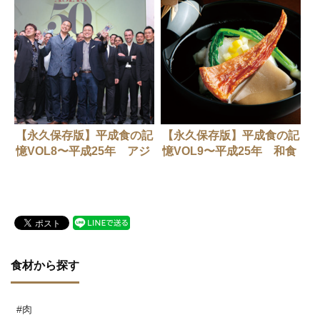
【永久保存版】平成食の記
【永久保存版】平成食の記
憶VOL8〜平成25年 アジ
憶VOL9〜平成25年 和食
アのベストレストラン50ス
が文化遺産に
タート
食材から探す
#肉