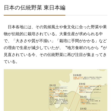
e
er
b
日本の伝統野菜 東日本編
o
o
日本各地には、その気候風土や食文化に合った野菜や果
k
物が伝統的に栽培されている。大量生産が求められる中
で、「大きさや質が不揃い」「栽培に手間がかかる」など
の理由で生産が減少していたが、〝地方食材のちから〞が
見直されている今、その伝統野菜に再び注目が集まってき
ている。