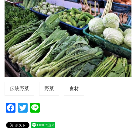
伝統野菜
野菜
食材
F
T
Li
a
wi
n
c
tt
e