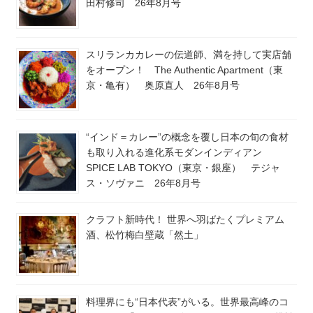
田村修司 26年8月号
スリランカカレーの伝道師、満を持して実店舗
をオープン！ The Authentic Apartment（東
京・亀有） 奥原直人 26年8月号
“インド＝カレー”の概念を覆し日本の旬の食材
も取り入れる進化系モダンインディアン
SPICE LAB TOKYO（東京・銀座） テジャ
ス・ソヴァニ 26年8月号
クラフト新時代！ 世界へ羽ばたくプレミアム
酒、松竹梅白壁蔵「然土」
料理界にも“日本代表”がいる。世界最高峰のコ