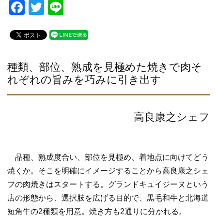
F
T
Li
a
wi
n
c
tt
e
e
er
b
種類、部位、熟成を見極めた焼きで肉そ
れぞれの旨みを巧みに引き出す
o
o
k
高良康之シェフ
品種、熟成度合い、部位を見極め、着地点に向けてどう
焼くか。そこを明確にイメージすることから高良康之シェ
フの肉焼きはスタートする。グランドキュイジーヌという
店の形態から、選択肢を広げる目的で、黒毛和牛と北海道
短角牛の2種類を用意。焼き方も2通りに分かれる。