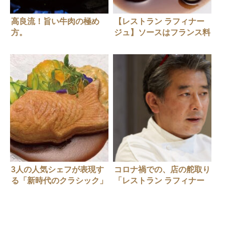
高良流！旨い牛肉の極め
【レストラン ラフィナー
方。
ジュ】ソースはフランス料
理そのもの。高良シェフが
挑むソースのさらなる進化
3人の人気シェフが表現す
コロナ禍での、店の舵取り
る「新時代のクラシック」
「レストラン ラフィナー
ジュ」高良康之さん （前
編）