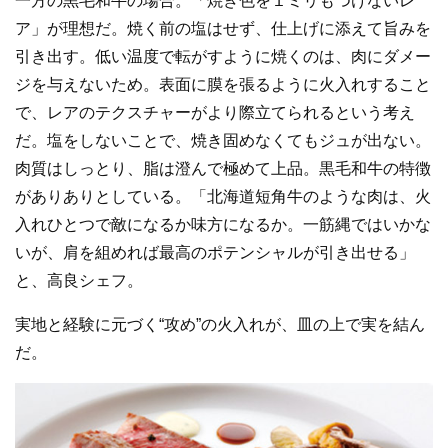
一方の黒毛和牛の場合。「焼き色を１ミリもつけないレ
ア」が理想だ。焼く前の塩はせず、仕上げに添えて旨みを
引き出す。低い温度で転がすように焼くのは、肉にダメー
ジを与えないため。表面に膜を張るように火入れすること
で、レアのテクスチャーがより際立てられるという考え
だ。塩をしないことで、焼き固めなくてもジュが出ない。
肉質はしっとり、脂は澄んで極めて上品。黒毛和牛の特徴
がありありとしている。「北海道短角牛のような肉は、火
入れひとつで敵になるか味方になるか。一筋縄ではいかな
いが、肩を組めれば最高のポテンシャルが引き出せる」
と、高良シェフ。
実地と経験に元づく“攻め”の火入れが、皿の上で実を結ん
だ。