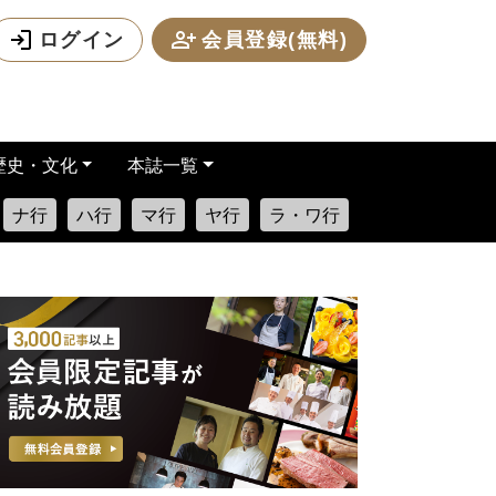
ログイン
会員登録(無料)
歴史・文化
本誌一覧
ナ行
ハ行
マ行
ヤ行
ラ・ワ行