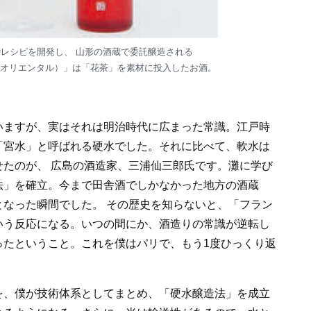
レシピを開発し、 山形の酒蔵で委託醸造される
ニアティーオリエンタル）」は「花茶」を素材に投入したお酒。
いますが、実はそれは明治時代に広まった常識。江戸時
「宮水」と呼ばれる硬水でした。それに比べて、軟水は
たのが、 広島の酒造家、三浦仙三郎氏です。灘に学び
法」を確立。今まで田舎酒でしかなかった地方の酒蔵
なった瞬間でした。 その歴史を知らないと、「フラン
いう反応になる。いつの間にか、酒造りの常識が逆転し
ったということ。これを僕はパリで、もう1度ひっくり返
を、僕が技術体系としてまとめ、「硬水醸造法」を成立