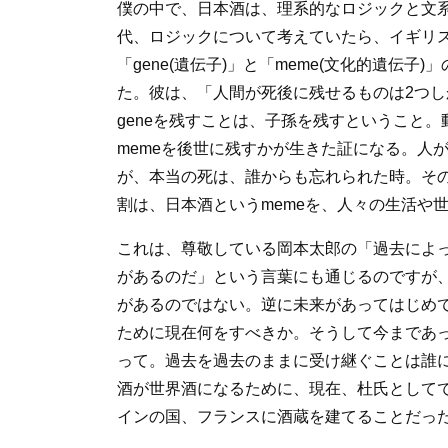
僕の中で、日本酒は、理系的なロジックと文
代、ロジックについて考えていたら、イギリ
「gene(遺伝子)」と「meme(文化的遺伝
た。彼は、「人間が死後に残せるものは2つしか
geneを残すことは、子孫を残すということ
memeを後世に残すかが生きた証になる。人
が、本当の死は、誰からも忘れられた時。そ
割は、日本酒というmemeを、人々の生活や
これは、尊敬している岡本太郎の「過去によ
があるのだ」という言葉にも通じるのですが
があるのではない。逆に未来があってはじめ
ために現在何をすべきか。そうして今まであ
って。過去を過去のままに受け継ぐことは誰
酒が世界酒になるために、現在、杜氏として
インの国、フランスに酒蔵を建てることだっ