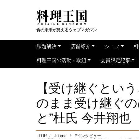
食の未来が見えるウェブマガジン
課題解決
店舗紹介
シェフ
料
料理王国の活動・取組
会員限定記事
【受け継ぐということ
のまま受け継ぐの
と”杜氏 今井翔也
TOP
Journal
#インタビュー