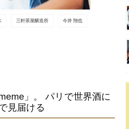
ス
三軒茶屋醸造所
今井 翔也
eme」。 パリで世界酒に
で見届ける