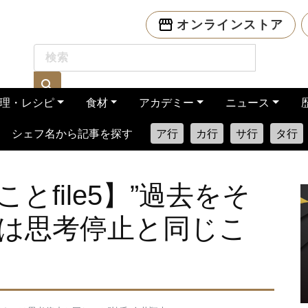
オンラインストア
理・レシピ
食材
アカデミー
ニュース
シェフ名から記事を探す
ア行
カ行
サ行
タ行
file5】”過去をそ
は思考停止と同じこ