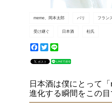
meme、岡本太郎
パリ
フラン
受け継ぐ
日本酒
杜氏
F
T
Li
a
wi
n
c
tt
e
e
er
b
日本酒は僕にとって「m
o
進化する瞬間をこの目
o
k