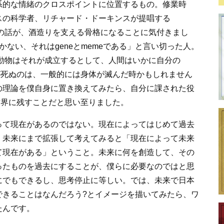
系的な情緒のクロスポイントに位置するもの。修業時
スの科学者、リチャード・ドーキンスが提唱する
子)」の話が、酒造りを支える骨格になることに気付きまし
ない、それはgeneとmemeである」と言い切った人。
。動物はそれが成立するとして、人間はいかに自分の
が死ぬのは、一般的には身体が滅んだ時かもしれません
の理論を僕自身に置き換えてみたら、自分に課された役
世界に残すことだと思い至りました。
って現在があるのではない。現在によってはじめて過去
、未来にまで拡張して考えてみると「現在によって未来
て現在がある」ということ。未来に何を創造して、その
ったものを過去にすることが、僕らに必要なのではと思
にでもできるし、思考停止に等しい。では、未来で日本
できることはなんだろう?とイメージを描いてみたら、ワ
たんです。