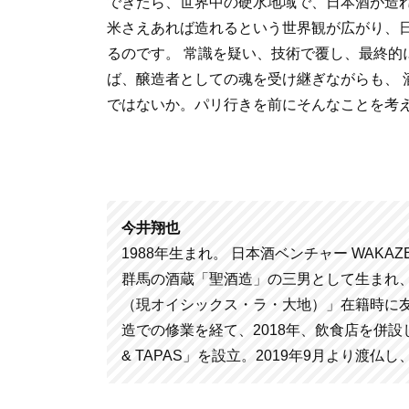
できたら、世界中の硬水地域で、日本酒が造
米さえあれば造れるという世界観が広がり、
るのです。 常識を疑い、技術で覆し、最終的
ば、醸造者としての魂を受け継ぎながらも、 
ではないか。パリ行きを前にそんなことを考
今井翔也
1988年生まれ。 日本酒ベンチャー WAK
群馬の酒蔵「聖酒造」の三男として生まれ、
（現オイシックス・ラ・大地）」在籍時に友
造での修業を経て、2018年、飲食店を併設し
& TAPAS」を設立。2019年9月より渡仏