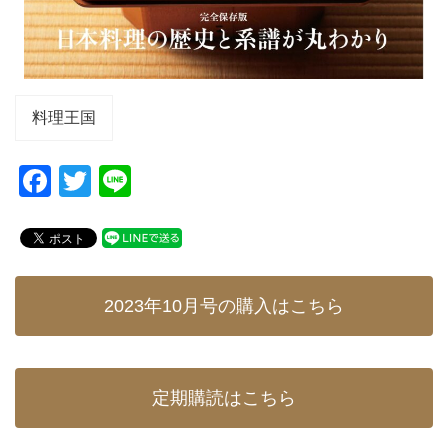
料理王国
F
T
Li
a
wi
n
c
tt
e
e
er
b
2023年10月号の購入はこちら
o
o
k
定期購読はこちら