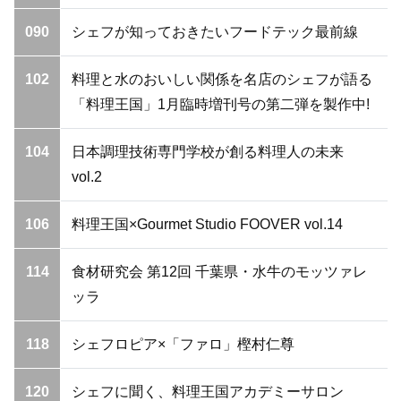
090
シェフが知っておきたいフードテック最前線
102
料理と水のおいしい関係を名店のシェフが語る
「料理王国」1月臨時増刊号の第二弾を製作中!
104
日本調理技術専門学校が創る料理人の未来
vol.2
106
料理王国×Gourmet Studio FOOVER vol.14
114
食材研究会 第12回 千葉県・水牛のモッツァレ
ッラ
118
シェフロピア×「ファロ」樫村仁尊
120
シェフに聞く、料理王国アカデミーサロン