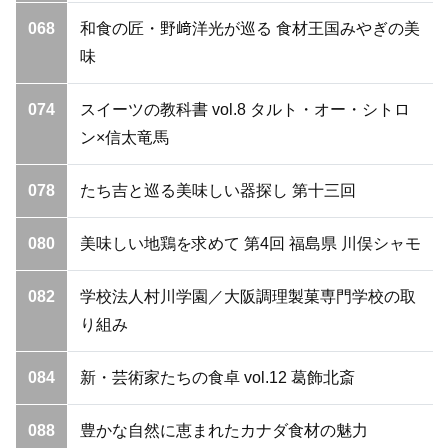
068
和食の匠・野﨑洋光が巡る 食材王国みやぎの美
味
074
スイーツの教科書 vol.8 タルト・オー・シトロ
ン×信太竜馬
078
たち吉と巡る美味しい器探し 第十三回
080
美味しい地鶏を求めて 第4回 福島県 川俣シャモ
082
学校法人村川学園／大阪調理製菓専門学校の取
り組み
084
新・芸術家たちの食卓 vol.12 葛飾北斎
088
豊かな自然に恵まれたカナダ食材の魅力