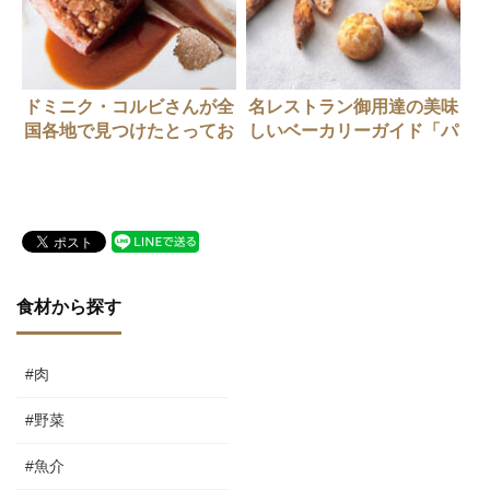
ドミニク・コルビさんが全
名レストラン御用達の美味
国各地で見つけたとってお
しいベーカリーガイド「パ
きの食材
ン デ フィロゾフ」 21年8
月号
食材から探す
#肉
#野菜
#魚介