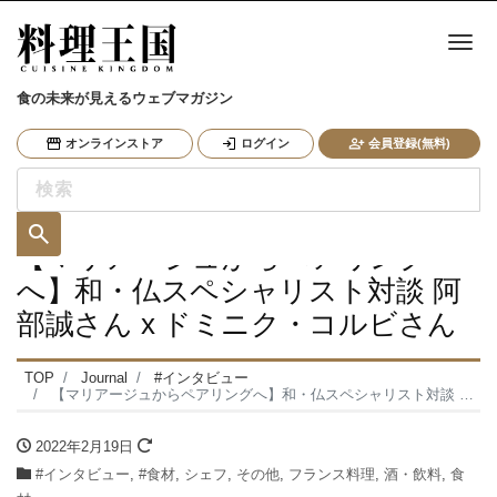
ナ
食の未来が見えるウェブマガジン
オンラインストア
ログイン
会員登録(無料)
【マリアージュからペアリング
へ】和・仏スペシャリスト対談 阿
部誠さん x ドミニク・コルビさん
TOP
Journal
#インタビュー
【マリアージュからペアリングへ】和・仏スペシャリスト対談 阿部誠さん x ドミニク・コルビさん
2022年2月19日
#インタビュー
,
#食材
,
シェフ
,
その他
,
フランス料理
,
酒・飲料
,
食