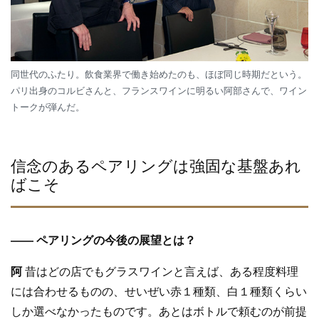
同世代のふたり。飲食業界で働き始めたのも、ほぼ同じ時期だという。
パリ出身のコルビさんと、フランスワインに明るい阿部さんで、ワイン
トークが弾んだ。
信念のあるペアリングは強固な基盤あれ
ばこそ
—— ペアリングの今後の展望とは？
阿
昔はどの店でもグラスワインと言えば、ある程度料理
には合わせるものの、せいぜい赤１種類、白１種類くらい
しか選べなかったものです。あとはボトルで頼むのが前提