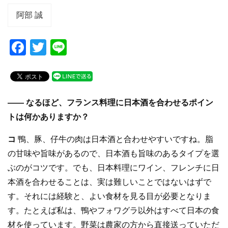
阿部 誠
F
T
Li
a
wi
n
c
tt
e
e
er
—— なるほど、フランス料理に日本酒を合わせるポイン
b
トは何かありますか？
o
コ
鴨、豚、仔牛の肉は日本酒と合わせやすいですね。脂
o
の甘味や旨味があるので、日本酒も旨味のあるタイプを選
k
ぶのがコツです。でも、日本料理にワイン、フレンチに日
本酒を合わせることは、実は難しいことではないはずで
す。それには経験と、よい食材を見る目が必要となりま
す。たとえば私は、鴨やフォワグラ以外はすべて日本の食
材を使っています。野菜は農家の方から直接送っていただ