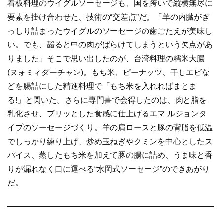
看板料理のウイグルソーセージも、国を跨いで縦横無尽に
要素を掛け合わせた、技術の“交差点”だ。「羊の内臓がぎ
っしり詰まったウイグルのソーセージの歯ごたえが美味し
い。でも、齧ると中の肉がばらけてしまうという欠点があ
りました」そこで思い出したのが、台湾料理の糯米大腸
(ヌォミィダーチャン)。もち米、ピーナッツ、干しエビな
どを腸詰にした精進料理で「もち米を入れればまとま
る!」と閃いた。さらに専門書で会得したのは、肉と脂を
乳化させ、プリッとした食感に仕上げるエマ ルジョンタ
イプのソーセージづくり。羊の肩ロースと豚の背脂を低温
でしっかり練り上げ、炒め玉ねぎやクミンを中心としたス
パイス、蒸したもち米を加えて豚の腸に詰め、うま味と香
りが漏れなく口に運べる“水岡式ソーセージ”のできあがり
だ。