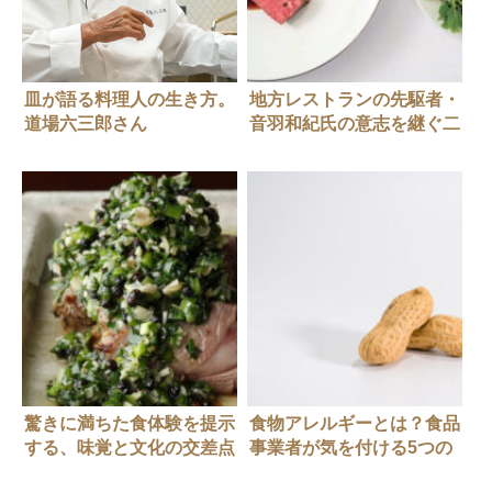
皿が語る料理人の生き方。
地方レストランの先駆者・
道場六三郎さん
音羽和紀氏の意志を継ぐ二
代目が目指す「ローカルガ
ストロノミー」とは？
驚きに満ちた食体験を提示
食物アレルギーとは？食品
する、味覚と文化の交差点
事業者が気を付ける5つの
「南三」（前編）
こと