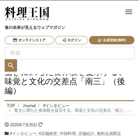
ナ
食の未来が見えるウェブマガジン
オンラインストア
ログイン
会員登録(無料)
驚きに満ちた食体験を提示する、
味覚と文化の交差点「南三」（後
編）
TOP
Journal
#インタビュー
驚きに満ちた食体験を提示する、味覚と文化の交差点「南三」（後編）
2020年7月25日
#インタビュー
,
#店舗経営
,
中国料理
,
店舗紹介
,
無料会員限定