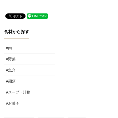
食材から探す
#肉
#野菜
#魚介
#麺類
#スープ・汁物
#お菓子