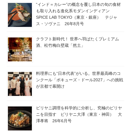
“インド＝カレー”の概念を覆し日本の旬の食材
も取り入れる進化系モダンインディアン
SPICE LAB TOKYO（東京・銀座） テジャ
ス・ソヴァニ 26年8月号
クラフト新時代！ 世界へ羽ばたくプレミアム
酒、松竹梅白壁蔵「然土」
料理界にも“日本代表”がいる。世界最高峰のコ
ンクール「ボキューズ・ドール2027」への挑戦
が京都で幕開け
ビリヤニ調理を科学的に分析し、究極のビリヤ
ニを目指す ビリヤニ大澤（東京・神田） 大
澤孝将 26年6月号