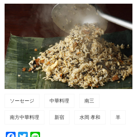
ソーセージ
中華料理
南三
南方中華料理
新宿
水岡 孝和
羊
F
T
Li