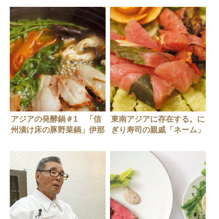
アジアの発酵鍋＃1 「信
東南アジアに存在する。に
州漬け床の豚野菜鍋」伊那
ぎり寿司の親戚「ネーム」
谷の発酵食材でタイ鍋をつ
をご存じですか？
くる