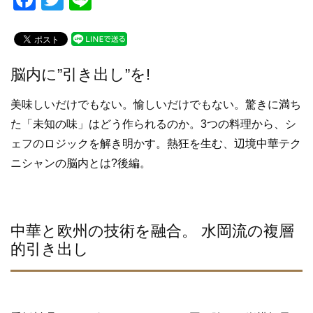
a
wi
n
c
tt
e
e
er
脳内に”引き出し”を!
b
美味しいだけでもない。愉しいだけでもない。驚きに満ち
o
た「未知の味」はどう作られるのか。3つの料理から、シ
o
ェフのロジックを解き明かす。熱狂を生む、辺境中華テク
k
ニシャンの脳内とは?後編。
中華と欧州の技術を融合。 水岡流の複層
的引き出し