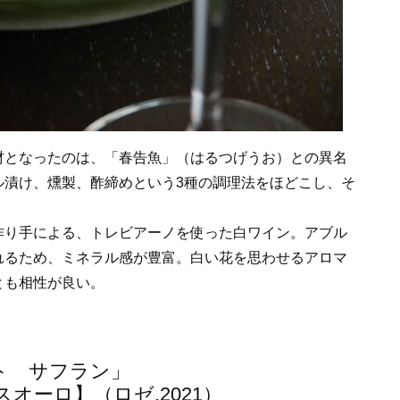
材となったのは、「春告魚」（はるつげうお）との異名
ル漬け、燻製、酢締めという3種の調理法をほどこし、そ
作り手による、トレビアーノを使った白ワイン。アブル
れるため、ミネラル感が豊富。白い花を思わせるアロマ
とも相性が良い。
ト サフラン」
オーロ】（ロゼ,2021）