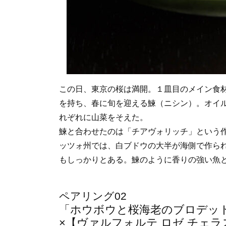
この日、東京の桜は満開。１皿目のメイン食
を持ち、春に旬を迎える鰊（ニシン）。オイ
れぞれに山菜をそえた。
鰊と合わせたのは「チアヴォリッチ」という
ッツォ州では、白ブドウの大半が海側で作ら
もしっかりとある。鰊のように香りの強い魚
ペアリング02
「ホウボウと桜海老のブロデッ
×【ヴァルフォルテ ロゼ チェラス