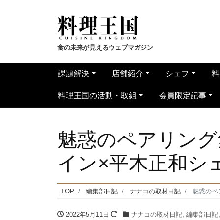
食の未来が見えるウェブマガジン
課題解決
店舗紹介
シェフ
料
料理王国の活動・取組
会員限定記事
魅惑のペアリング
イン×平木正和シ
TOP
編集部日記
ナナコの取材日記
魅惑のペ
2022年5月11日
ナナコの取材日記
,
編集部日記