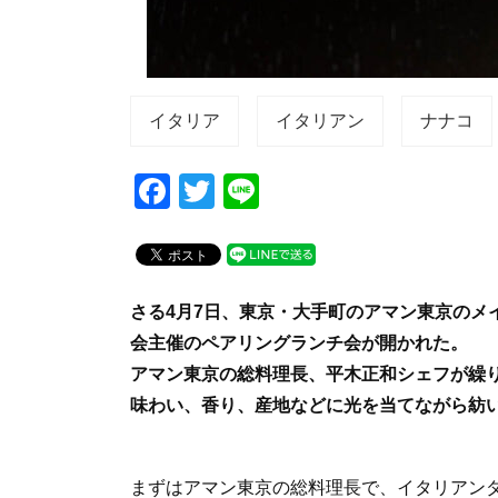
イタリア
イタリアン
ナナコ
F
T
Li
a
wi
n
c
tt
e
e
er
さる4月7日、東京・大手町のアマン東京のメ
b
会主催のペアリングランチ会が開かれた。
o
アマン東京の総料理長、平木正和シェフが繰
o
味わい、香り、産地などに光を当てながら紡
k
まずはアマン東京の総料理長で、イタリアン