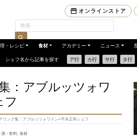
オンラインストア
理・レシピ
食材
アカデミー
ニュース
シェフ名から記事を探す
ア行
カ行
サ行
タ行
集：アブルッツォワ
ェフ
アリング集：アブルッツォワイン×平木正和シェフ
,
酒・飲料
,
食材