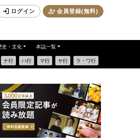
ログイン
会員登録(無料)
歴史・文化
本誌一覧
ナ行
ハ行
マ行
ヤ行
ラ・ワ行