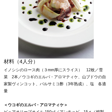
材料（4人分）
イノシシのロース肉（３mm厚にスライス） 12枚／雪
菜 2本／ウコギのエルバ・アロマティケ、山ブドウの自
家製ヴィンコット、バルサミコ酢（3年熟成）、塩 各適
量
＜ウコギのエルバ・アロマティケ＞
ピュアオリーブオイル 150㎖／アンチョビ 15ｇ／精製