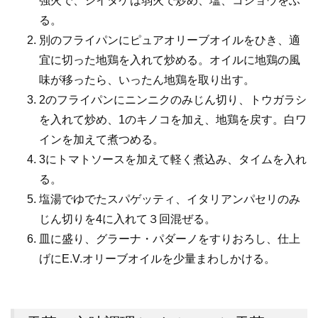
強火で、シイタケは弱火で炒め、塩、コショウをふ
る。
別のフライパンにピュアオリーブオイルをひき、適
宜に切った地鶏を入れて炒める。オイルに地鶏の風
味が移ったら、いったん地鶏を取り出す。
2のフライパンにニンニクのみじん切り、トウガラシ
を入れて炒め、1のキノコを加え、地鶏を戻す。白ワ
インを加えて煮つめる。
3にトマトソースを加えて軽く煮込み、タイムを入れ
る。
塩湯でゆでたスパゲッティ、イタリアンパセリのみ
じん切りを4に入れて３回混ぜる。
皿に盛り、グラーナ・パダーノをすりおろし、仕上
げにE.V.オリーブオイルを少量まわしかける。