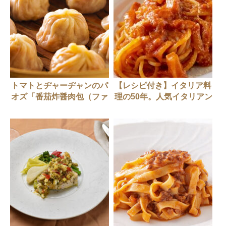
トマトとヂャーヂャンのパ
【レシピ付き】イタリア料
オズ「番茄炸醤肉包（ファ
理の50年。人気イタリアン
ンチェジャージャンロウパ
シェフが作る「1970年代
オ）」
へのオマージュ」