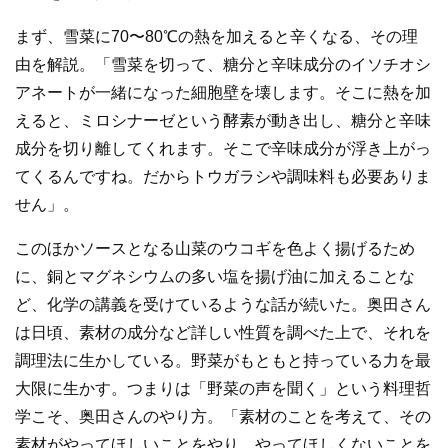
まず、雪菜に70〜80℃の熱を加えると辛くなる、その理
由を解説。「雪菜を切って、糖分と辛味成分のイソチオシ
アネートが一緒になった細胞壁を壊します。そこに熱を加
えると、ミロシナーゼという酵素が動き出し、糖分と辛味
成分を切り離してくれます。そこで辛味成分が浮き上がっ
てくるんですね。だからトウガラシや調味料も必要ありま
せん」。
このほかソースとなる山菜のウコギを色よく揚げるため
に、銅とマグネシウムの多い塩を揚げ油に加えることな
ど、化学の講義を受けているような話が続いた。奥田さん
は日頃、素材の成分など詳しい性質を調べた上で、それを
調理法に生かしている。野菜がもともと持っている力を最
大限に生かす。つまりは「野菜の声を聞く」という料理哲
学こそ、奥田さんのやり方。「素材のことを考えて、その
素材がやってほしいことをやり、やってほしくないことを