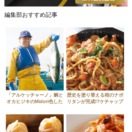
編集部おすすめ記事
「アルケッチャーノ」鯛と
歴史を塗り替える程のナポ
オカヒジキのMidori色した
リタンが完成!?ケチャップ
アクアパッツァ
も中濃ソースも自ら作るシ
ェフ”本気”の一皿