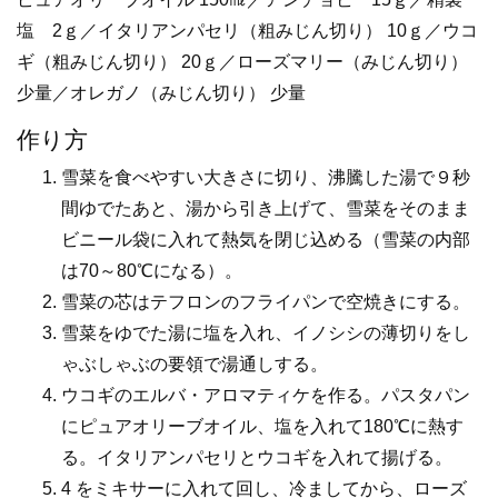
塩 2ｇ／イタリアンパセリ（粗みじん切り） 10ｇ／ウコ
ギ（粗みじん切り） 20ｇ／ローズマリー（みじん切り）
少量／オレガノ（みじん切り） 少量
作り方
雪菜を食べやすい大きさに切り、沸騰した湯で９秒
間ゆでたあと、湯から引き上げて、雪菜をそのまま
ビニール袋に入れて熱気を閉じ込める（雪菜の内部
は70～80℃になる）。
雪菜の芯はテフロンのフライパンで空焼きにする。
雪菜をゆでた湯に塩を入れ、イノシシの薄切りをし
ゃぶしゃぶの要領で湯通しする。
ウコギのエルバ・アロマティケを作る。パスタパン
にピュアオリーブオイル、塩を入れて180℃に熱す
る。イタリアンパセリとウコギを入れて揚げる。
4 をミキサーに入れて回し、冷ましてから、ローズ