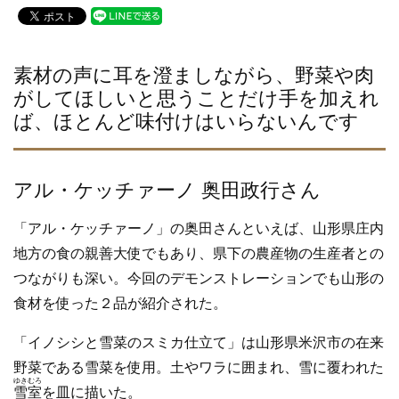
c
tt
e
e
er
b
素材の声に耳を澄ましながら、野菜や肉
がしてほしいと思うことだけ手を加えれ
o
ば、ほとんど味付けはいらないんです
o
k
アル・ケッチァーノ 奥田政行さん
「アル・ケッチァーノ」の奥田さんといえば、山形県庄内
地方の食の親善大使でもあり、県下の農産物の生産者との
つながりも深い。今回のデモンストレーションでも山形の
食材を使った２品が紹介された。
「イノシシと雪菜のスミカ仕立て」は山形県米沢市の在来
野菜である雪菜を使用。土やワラに囲まれ、雪に覆われた
ゆきむろ
雪室
を皿に描いた。