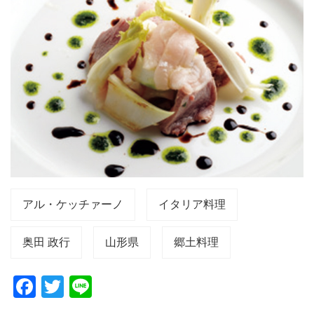
アル・ケッチァーノ
イタリア料理
奥田 政行
山形県
郷土料理
F
T
Li
a
wi
n