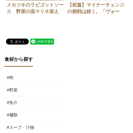
メカジキのラビゴットソー
【前篇】マイナーチェンジ
ス 野菜の温マリネ添え
の挑戦は続く。「ヴォー
ロ・コズィ」西口シェフ
の”ボローニャ風ラグーの
タリアテッレ”
食材から探す
#肉
#野菜
#魚介
#麺類
#スープ・汁物