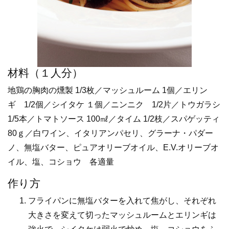
材料（１人分）
地鶏の胸肉の燻製 1/3枚／マッシュルーム 1個／エリン
ギ 1/2個／シイタケ １個／ニンニク 1/2片／トウガラシ
1/5本／トマトソース 100㎖／タイム 1/2枝／スパゲッティ
80ｇ／白ワイン、イタリアンパセリ、グラーナ・パダー
ノ、無塩バター、ピュアオリーブオイル、E.V.オリーブオ
イル、塩、コショウ 各適量
作り方
フライパンに無塩バターを入れて焦がし、それぞれ
大きさを変えて切ったマッシュルームとエリンギは