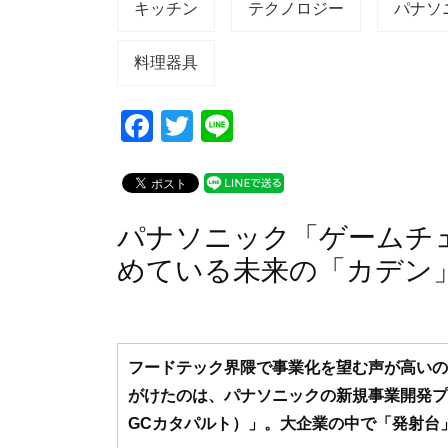
キッチン
テクノロジー
パナソ
料理器具
F
T
Li
a
wi
n
c
tt
e
e
er
パナソニック「ゲームチ
b
めている未来の「カデン
o
o
k
フードテック界隈で事業化を望む声が高いのが、
がけたのは、パナソニックの新規事業開発プ
GCカタパルト）」。大企業の中で「発射台