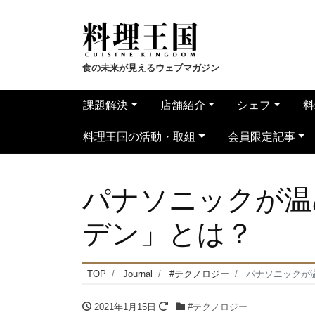
食の未来が見えるウェブマガジン
課題解決
店舗紹介
シェフ
料
料理王国の活動・取組
会員限定記事
パナソニックが温
デン」とは？
TOP
Journal
#テクノロジー
パナソニックが
2021年1月15日
#テクノロジー