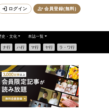
ログイン
会員登録(無料)
歴史・文化
本誌一覧
ナ行
ハ行
マ行
ヤ行
ラ・ワ行