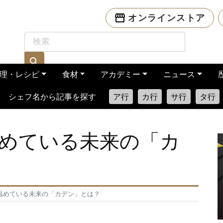
オンラインストア
理・レシピ
食材
アカデミー
ニュース
シェフ名から記事を探す
ア行
カ行
サ行
タ行
めている未来の「カ
温めている未来の「カデン」とは？