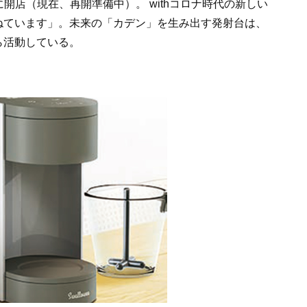
月に開店（現在、再開準備中）。 withコロナ時代の新しい
ねています」。未来の「カデン」を生み出す発射台は、
ら活動している。