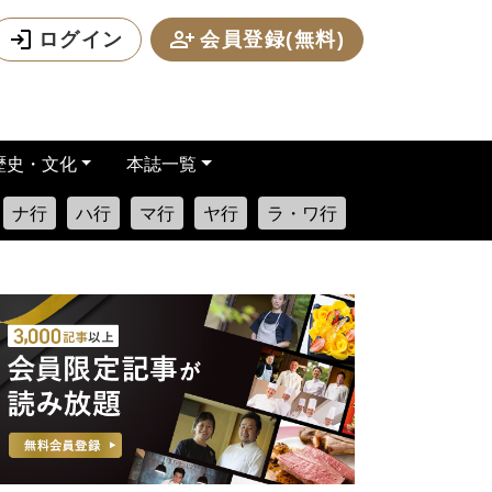
ログイン
会員登録(無料)
歴史・文化
本誌一覧
ナ行
ハ行
マ行
ヤ行
ラ・ワ行