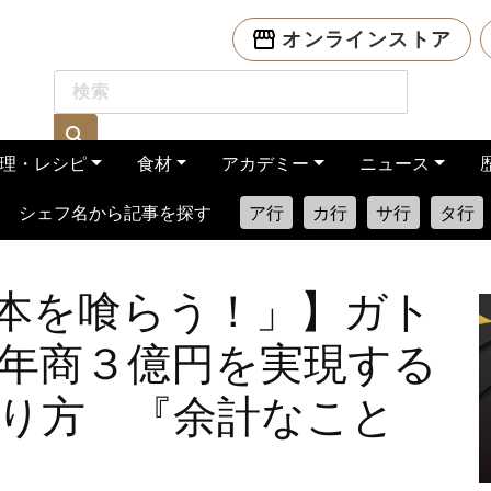
オンラインストア
理・レシピ
食材
アカデミー
ニュース
シェフ名から記事を探す
ア行
カ行
サ行
タ行
本を喰らう！」】ガト
年商３億円を実現する
り方 『余計なこと