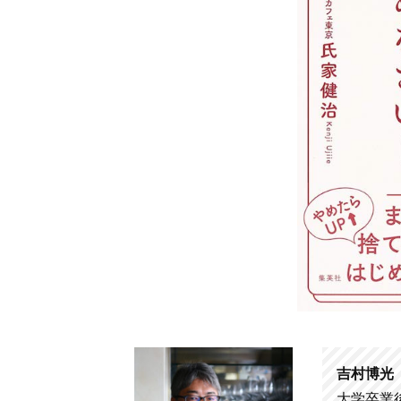
o
k
吉村博光
大学卒業