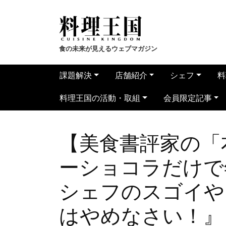
食の未来が見えるウェブマガジン
課題解決
店舗紹介
シェフ
料
料理王国の活動・取組
会員限定記事
【美食書評家の「
ーショコラだけで
シェフのスゴイや
はやめなさい！』