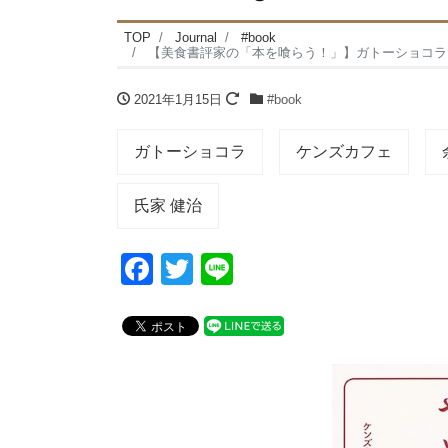
TOP
Journal
#book
【美食書評家の「本を喰らう！」】ガトーショコラだけで年
2021年1月15日
#book
ガトーショコラ
ケンズカフェ
氏家 健治
F
T
Li
a
wi
n
c
tt
e
e
er
b
o