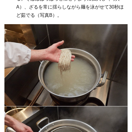
A）、ざるを常に揺らしながら麺を泳がせて30秒ほ
ど茹でる（写真B）。