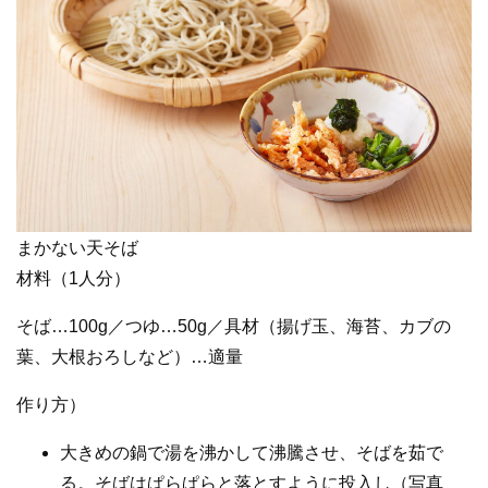
まかない天そば
材料（1人分）
そば…100g／つゆ…50g／具材（揚げ玉、海苔、カブの
葉、大根おろしなど）…適量
作り方）
大きめの鍋で湯を沸かして沸騰させ、そばを茹で
る。そばはぱらぱらと落とすように投入し（写真