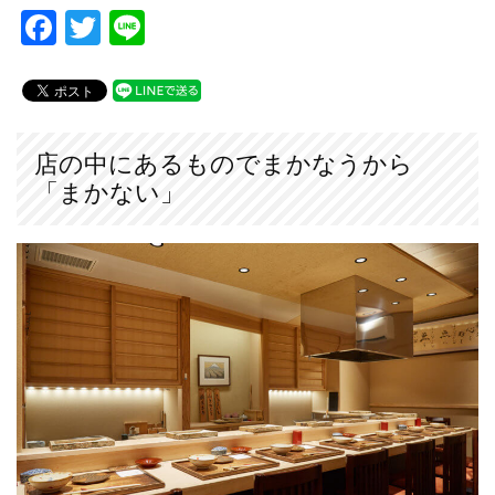
F
T
Li
a
wi
n
c
tt
e
e
er
b
店の中にあるものでまかなうから
「まかない」
o
o
k