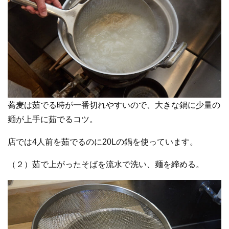
蕎麦は茹でる時が一番切れやすいので、大きな鍋に少量の
麺が上手に茹でるコツ。
店では4人前を茹でるのに20Lの鍋を使っています。
（２）茹で上がったそばを流水で洗い、麺を締める。