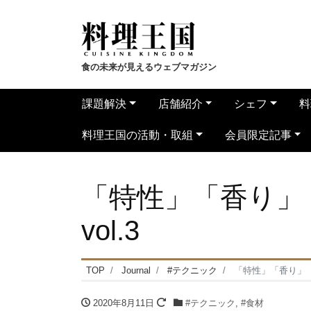
食の未来が見えるウェブマガジン
課題解決
店舗紹介
シェフ
料
料理王国の活動・取組
会員限定記事
「特性」「香り」
vol.3
TOP
Journal
#テクニック
「特性」「香り」「効
2020年8月11日
#テクニック
,
#食材