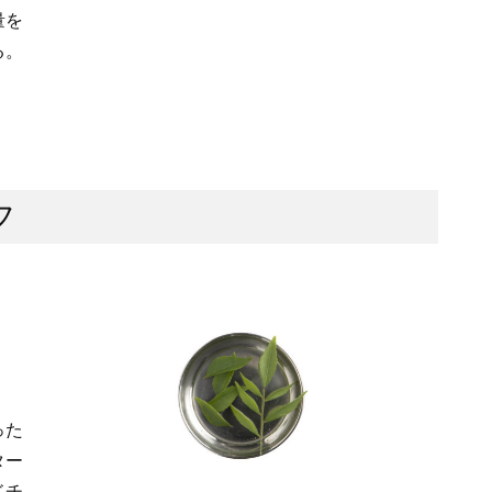
量を
る。
フ
った
ター
ドチ