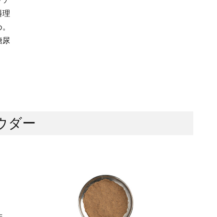
料理
め。
糖尿
パウダー