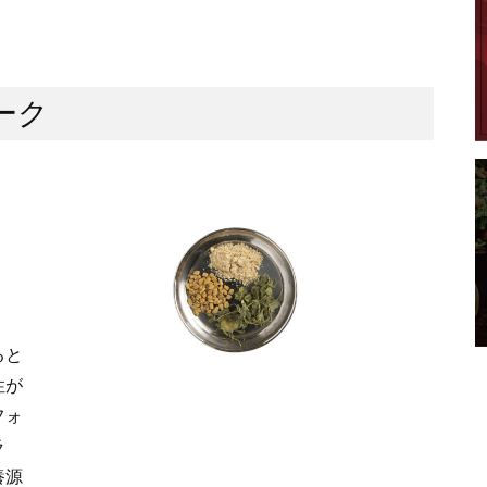
リーク
ると
性が
フォ
ラ
養源