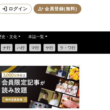
ログイン
会員登録(無料)
歴史・文化
本誌一覧
ナ行
ハ行
マ行
ヤ行
ラ・ワ行