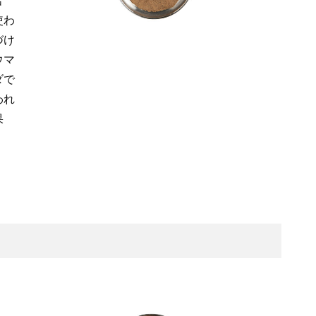
苦
使わ
づけ
ウマ
ダで
われ
果