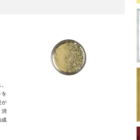
、
ス。
きを
述が
、消
油成
。