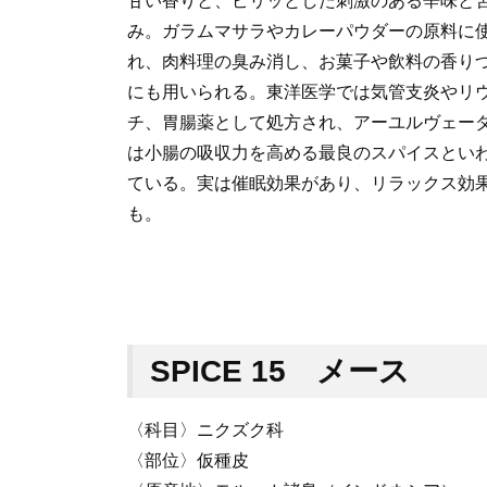
甘い香りと、ピリッとした刺激のある辛味と
み。ガラムマサラやカレーパウダーの原料に
れ、肉料理の臭み消し、お菓子や飲料の香り
にも用いられる。東洋医学では気管支炎やリ
チ、胃腸薬として処方され、アーユルヴェー
は小腸の吸収力を高める最良のスパイスとい
ている。実は催眠効果があり、リラックス効
も。
SPICE 15 メース
〈科目〉ニクズク科
〈部位〉仮種皮