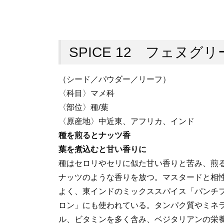
SPICE 12 フェヌグ
（シード／パウダー／リーフ）
〈科目〉マメ科
〈部位〉種/葉
〈原産地〉中近東、アフリカ、インド
種を煎るとナッツ香
葉を煮込むと甘い香りに
種はセロリやセリに似た甘い香りと苦み、煎
ナッツのような香りを放つ。マスタードと相
よく、東インドのミックススパイス「パンチ
ロン」にも使われている。タンパク質やミネ
ル、ビタミンを多く含み、ベジタリアンの栄