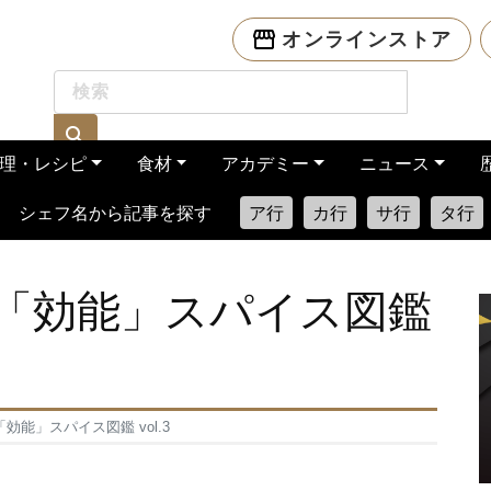
オンラインストア
理・レシピ
食材
アカデミー
ニュース
シェフ名から記事を探す
ア行
カ行
サ行
タ行
「効能」スパイス図鑑
能」スパイス図鑑 vol.3