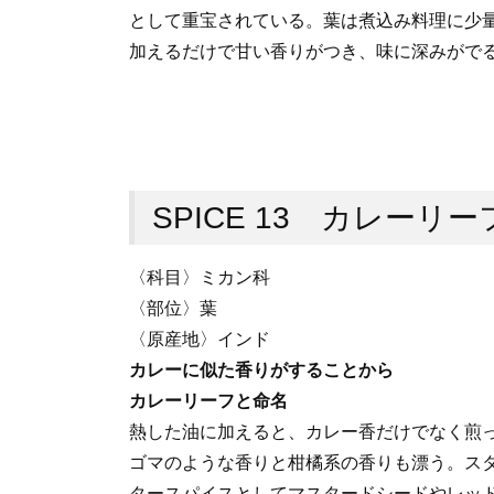
として重宝されている。葉は煮込み料理に少
加えるだけで甘い香りがつき、味に深みがで
SPICE 13 カレーリー
〈科目〉ミカン科
〈部位〉葉
〈原産地〉インド
カレーに似た香りがすることから
カレーリーフと命名
熱した油に加えると、カレー香だけでなく煎
ゴマのような香りと柑橘系の香りも漂う。ス
タースパイスとしてマスタードシードやレッ