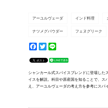
アーユルヴェーダ
インド料理
ナツメグパウダー
フェヌグリーク
F
T
Li
a
wi
n
c
tt
e
e
er
シャンカール式スパイスブレンドに登場したス
b
イスを解説。科目や原産国を知ることで、ス
o
え、アーユルヴェーダの考え方を参考にスパ
o
k