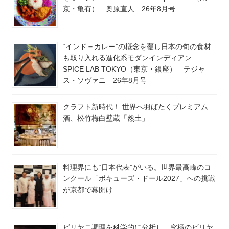
京・亀有） 奥原直人 26年8月号
“インド＝カレー”の概念を覆し日本の旬の食材
も取り入れる進化系モダンインディアン
SPICE LAB TOKYO（東京・銀座） テジャ
ス・ソヴァニ 26年8月号
クラフト新時代！ 世界へ羽ばたくプレミアム
酒、松竹梅白壁蔵「然土」
料理界にも“日本代表”がいる。世界最高峰のコ
ンクール「ボキューズ・ドール2027」への挑戦
が京都で幕開け
ビリヤニ調理を科学的に分析し、究極のビリヤ