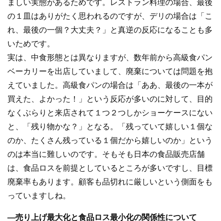
ましい実態があるためです。レストラン料理の場合、最後
の１皿はありがたく思われるのですが、デリの場合は「こ
れ、最後の一個？大丈夫？」と真逆の反応になることも多
いためです。
実は、中食形態とは異なりますが、数年前から高級食パン
ベーカリーを出店していまして、廃棄については問題を抱
えていました。高級食パンの場合は「ああ、最後の一本が
買えた、よかった！」という反応が多いのに対して、目的
なくぶらりと来店されて１つ２つしかショーケースにない
と、「残り物かな？」となる。「残っていて嬉しい１個な
のか、たくさん残っている１個だから嬉しいのか」という
のは本当に難しいのです。そもそも日本の食品販売店舗
は、食品ロスを前提としているところが多いですし、目標
廃棄率もあります。顧客も品切れに厳しいという側面をも
っていますしね。
―売り上げ最大化と食品ロス最小化の関係性について