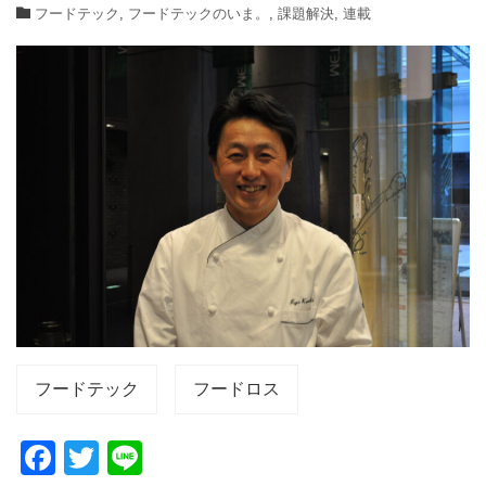
フードテック
,
フードテックのいま。
,
課題解決
,
連載
フードテック
フードロス
F
T
Li