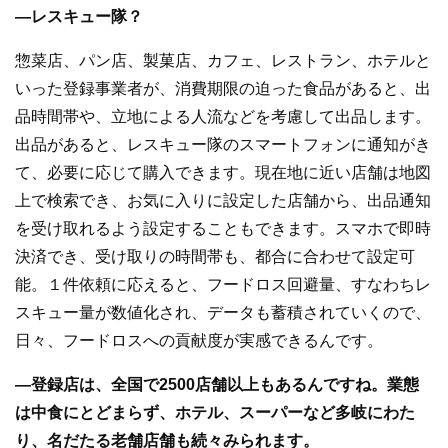
―レスキュー隊？
惣菜店、パン店、製菓店、カフェ、レストラン、ホテルと
いった登録事業者が、消費期限の迫った食品があると、出
品時間帯や、立地による人流などを考慮して出品します。
出品があると、レスキュー隊のスマートフォンに通知がき
て、必要に応じて購入できます。現在地に近い店舗は地図
上で検索でき、お気に入りに設定した店舗から、出品通知
を受け取れるよう設定することもできます。スマホで即時
決済でき、受け取りの時間帯も、都合に合わせて設定可
能。１件依頼に応えると、フードロス回避量、すなわちレ
スキュー量が数値化され、データも蓄積されていくので、
日々、フードロスへの貢献度が実感できるんです。
―登録店は、全国で2500店舗以上もあるんですね。業態
は中食にとどまらず、ホテル、スーパーなど多岐にわた
り、名だたる老舗店舗も続々みられます。