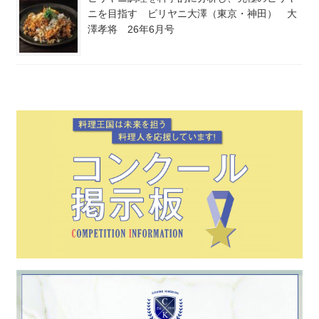
ニを目指す ビリヤニ大澤（東京・神田） 大
澤孝将 26年6月号