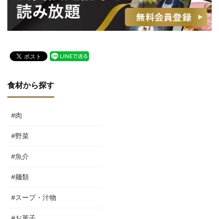
食材から探す
#肉
#野菜
#魚介
#麺類
#スープ・汁物
#お菓子