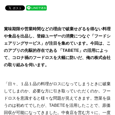
a
wi
n
c
tt
e
e
er
b
賞味期限や営業時間などの理由で破棄せざるを得ない料理
o
や食品を出品し、登録ユーザーの消費につなぐ「フードシ
o
ェアリングサービス」が注目を集めています。今回は、こ
k
のアプリの先駆的存在である 「TABETE」の活用によっ
て、コロナ禍のフードロスを大幅に防いだ、俺の株式会社
の取り組みを伺います。
「日々、１品１品の料理がロスになってしまうときに破棄
してしまのか、必要な方に引き取っていただくのか。フー
ドロスを意識すると様々な問題が見えてきます。惣菜を扱
うのは初めてでしたが、TABETEを活用したことで、原価
回収が可能になってきました。中食店を営む方々に、一度