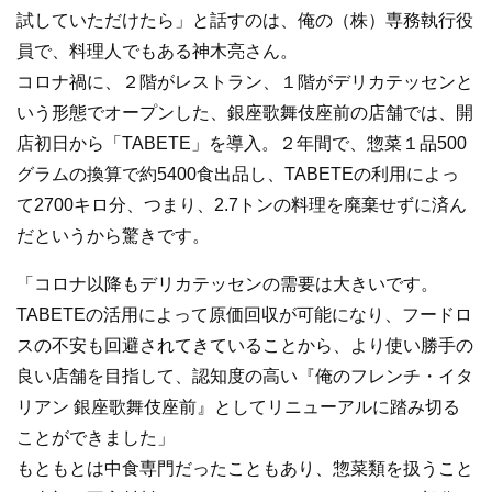
試していただけたら」と話すのは、俺の（株）専務執行役
員で、料理人でもある神木亮さん。
コロナ禍に、２階がレストラン、１階がデリカテッセンと
いう形態でオープンした、銀座歌舞伎座前の店舗では、開
店初日から「TABETE」を導入。２年間で、惣菜１品500
グラムの換算で約5400食出品し、TABETEの利用によっ
て2700キロ分、つまり、2.7トンの料理を廃棄せずに済ん
だというから驚きです。
「コロナ以降もデリカテッセンの需要は大きいです。
TABETEの活用によって原価回収が可能になり、フードロ
スの不安も回避されてきていることから、より使い勝手の
良い店舗を目指して、認知度の高い『俺のフレンチ・イタ
リアン 銀座歌舞伎座前』としてリニューアルに踏み切る
ことができました」
もともとは中食専門だったこともあり、惣菜類を扱うこと