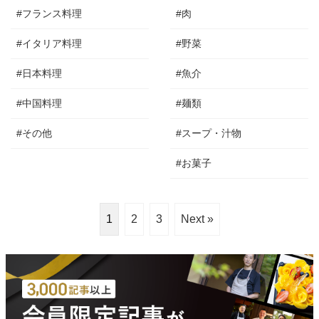
#フランス料理
#肉
#イタリア料理
#野菜
#日本料理
#魚介
#中国料理
#麺類
#その他
#スープ・汁物
#お菓子
1
2
3
Next »