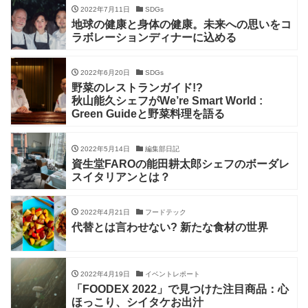
2022年7月11日
SDGs
地球の健康と身体の健康。未来への思いをコ
ラボレーションディナーに込める
2022年6月20日
SDGs
野菜のレストランガイド!?
秋山能久シェフがWe’re Smart World :
Green Guideと野菜料理を語る
2022年5月14日
編集部日記
資生堂FAROの能田耕太郎シェフのボーダレ
スイタリアンとは？
2022年4月21日
フードテック
代替とは言わせない? 新たな食材の世界
2022年4月19日
イベントレポート
「FOODEX 2022」で見つけた注目商品：心
ほっこり、シイタケお出汁