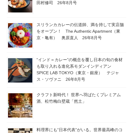
田村修司 26年8月号
スリランカカレーの伝道師、満を持して実店舗
をオープン！ The Authentic Apartment（東
京・亀有） 奥原直人 26年8月号
“インド＝カレー”の概念を覆し日本の旬の食材
も取り入れる進化系モダンインディアン
SPICE LAB TOKYO（東京・銀座） テジャ
ス・ソヴァニ 26年8月号
クラフト新時代！ 世界へ羽ばたくプレミアム
酒、松竹梅白壁蔵「然土」
料理界にも“日本代表”がいる。世界最高峰のコ