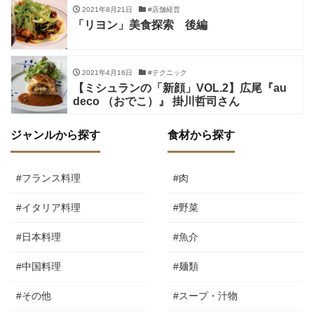
2021年8月21日
#店舗経営
「リヨン」美食探索 後編
2021年4月16日
#テクニック
【ミシュランの「新顔」VOL.2】広尾『au
deco （おでこ）』 掛川哲司さん
ジャンルから探す
食材から探す
#フランス料理
#肉
#イタリア料理
#野菜
#日本料理
#魚介
#中国料理
#麺類
#その他
#スープ・汁物