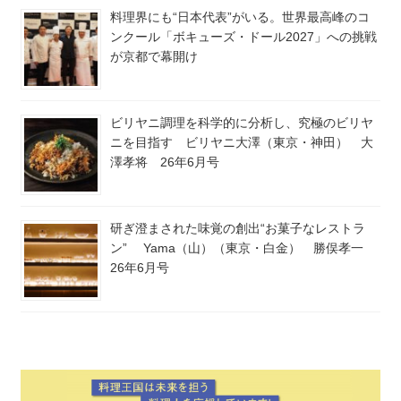
料理界にも“日本代表”がいる。世界最高峰のコ
ンクール「ボキューズ・ドール2027」への挑戦
が京都で幕開け
ビリヤニ調理を科学的に分析し、究極のビリヤ
ニを目指す ビリヤニ大澤（東京・神田） 大
澤孝将 26年6月号
研ぎ澄まされた味覚の創出“お菓子なレストラ
ン” Yama（山）（東京・白金） 勝俣孝一
26年6月号