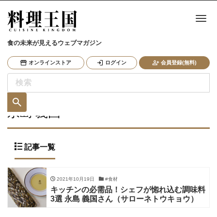
ナ
食の未来が見えるウェブマガジン
オンラインストア
ログイン
会員登録(無料)
永島 義国
記事一覧
2021年10月19日
#食材
キッチンの必需品！シェフが惚れ込む調味料
3選 永島 義国さん（サローネトウキョウ）