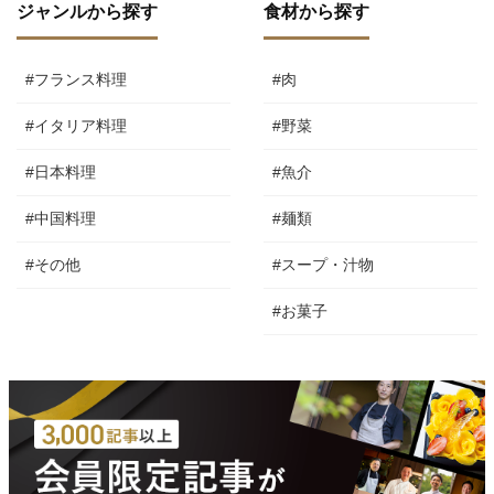
ジャンルから探す
食材から探す
#フランス料理
#肉
#イタリア料理
#野菜
#日本料理
#魚介
#中国料理
#麺類
#その他
#スープ・汁物
#お菓子