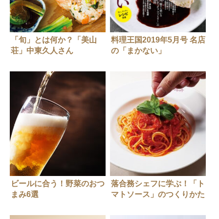
「旬」とは何か？「美山
料理王国2019年5月号 名店
荘」中東久人さん
の「まかない」
ビールに合う！野菜のおつ
落合務シェフに学ぶ！「ト
まみ6選
マトソース」のつくりかた