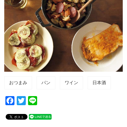
おつまみ
パン
ワイン
日本酒
F
T
Li
a
wi
n
c
tt
e