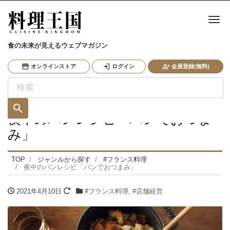
ナ
食の未来が見えるウェブマガジン
オンラインストア
ログイン
会員登録(無料)
夜中のパンレシピ「パンでおつま
み」
TOP
ジャンルから探す
#フランス料理
夜中のパンレシピ「パンでおつまみ」
2021年4月10日
#フランス料理
,
#店舗経営