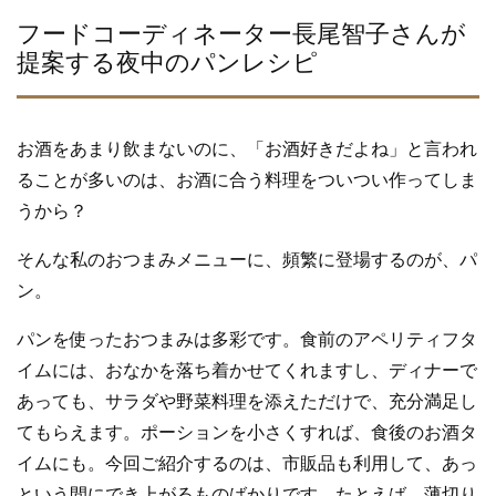
e
er
b
フードコーディネーター長尾智子さんが
提案する夜中のパンレシピ
o
o
k
お酒をあまり飲まないのに、「お酒好きだよね」と言われ
ることが多いのは、お酒に合う料理をついつい作ってしま
うから？
そんな私のおつまみメニューに、頻繁に登場するのが、パ
ン。
パンを使ったおつまみは多彩です。食前のアペリティフタ
イムには、おなかを落ち着かせてくれますし、ディナーで
あっても、サラダや野菜料理を添えただけで、充分満足し
てもらえます。ポーションを小さくすれば、食後のお酒タ
イムにも。今回ご紹介するのは、市販品も利用して、あっ
という間にでき上がるものばかりです。たとえば、薄切り