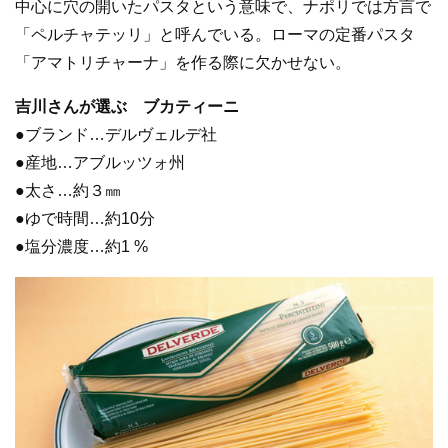
中心に穴の開いたパスタという意味で、ナポリでは方言で
「ペルチャテッリ」と呼んでいる。ローマの定番パスタ
「アマトリチャーナ」を作る際に欠かせない。
吉川さんが選ぶ ブカティーニ
●ブランド…デルヴェルデ社
●産地…アブルッツォ州
●太さ…約３㎜
●ゆで時間…約10分
●塩分濃度…約1 %