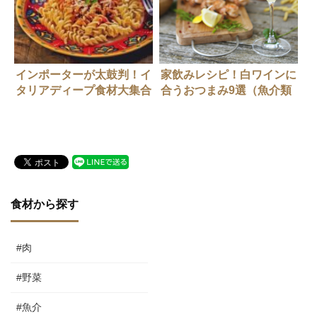
インポーターが太鼓判！イ
家飲みレシピ！白ワインに
タリアディープ食材大集合
合うおつまみ9選（魚介類
（後編）
編）
食材から探す
#肉
#野菜
#魚介