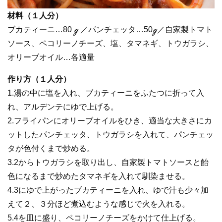
材料（１人分）
ブカティーニ…80 ℊ ／パンチェッタ…50ℊ／自家製トマト
ソース、ペコリーノチーズ、塩、タマネギ、トウガラシ、
オリーブオイル…各適量
作り方（１人分）
1.湯の中に塩を入れ、ブカティーニをふたつに折って入
れ、アルデンテにゆで上げる。
2.フライパンにオリーブオイルをひき、適当な大きさにカ
ットしたパンチェッタ、トウガラシを入れて、パンチェッ
タが色付くまで炒める。
3.2からトウガラシを取り出し、自家製トマトソースと飴
色になるまで炒めたタマネギを入れて馴染ませる。
4.3にゆで上がったブカティーニを入れ、ゆで汁も少々加
えて２、３分ほど煮込むような感じで火を入れる。
5.4を皿に盛り、ペコリーノチーズをかけて仕上げる。