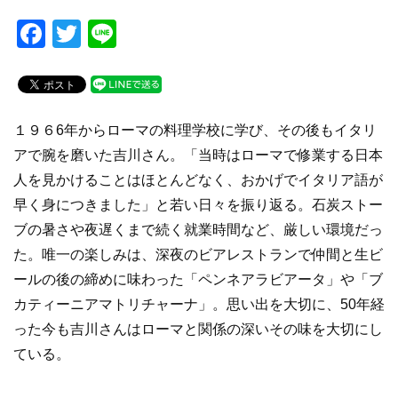
F
T
Li
a
wi
n
c
tt
e
e
er
１９６6年からローマの料理学校に学び、その後もイタリ
b
アで腕を磨いた吉川さん。「当時はローマで修業する日本
o
人を見かけることはほとんどなく、おかげでイタリア語が
o
早く身につきました」と若い日々を振り返る。石炭ストー
k
ブの暑さや夜遅くまで続く就業時間など、厳しい環境だっ
た。唯一の楽しみは、深夜のビアレストランで仲間と生ビ
ールの後の締めに味わった「ペンネアラビアータ」や「ブ
カティーニアマトリチャーナ」。思い出を大切に、50年経
った今も吉川さんはローマと関係の深いその味を大切にし
ている。