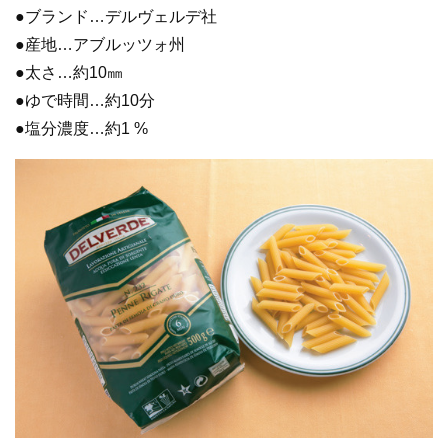
●ブランド…デルヴェルデ社
●産地…アブルッツォ州
●太さ…約10㎜
●ゆで時間…約10分
●塩分濃度…約1 %