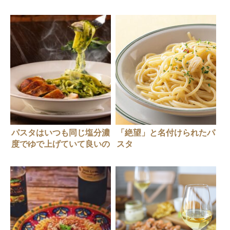
オ」吉川シェフのブカティ
程式
ニ アマトリチャーナ
パスタはいつも同じ塩分濃
「絶望」と名付けられたパ
度でゆで上げていて良いの
スタ
か？