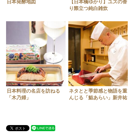
日本発酵地図
【日本橋ゆかり】ユズの香
り際立つ純白雑炊
日本料理の名店を訪ねる
ネタとと季節感と物語を重
「木乃婦」
んじる「鮨あらい」新井祐
一さん