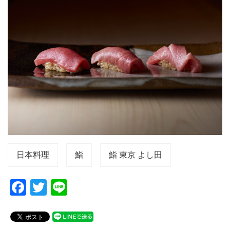
日本料理
鮨
鮨 東京 よし田
F
T
Li
a
wi
n
c
tt
e