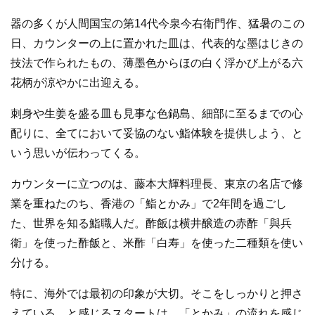
器の多くが人間国宝の第14代今泉今右衛門作、猛暑のこの
日、カウンターの上に置かれた皿は、代表的な墨はじきの
技法で作られたもの、薄墨色からほの白く浮かび上がる六
花柄が涼やかに出迎える。
刺身や生姜を盛る皿も見事な色鍋島、細部に至るまでの心
配りに、全てにおいて妥協のない鮨体験を提供しよう、と
いう思いが伝わってくる。
カウンターに立つのは、藤本大輝料理長、東京の名店で修
業を重ねたのち、香港の「鮨とかみ」で2年間を過ごし
た、世界を知る鮨職人だ。酢飯は横井醸造の赤酢「與兵
衛」を使った酢飯と、米酢「白寿」を使った二種類を使い
分ける。
特に、海外では最初の印象が大切。そこをしっかりと押さ
えている、と感じるスタートは、「とかみ」の流れを感じ