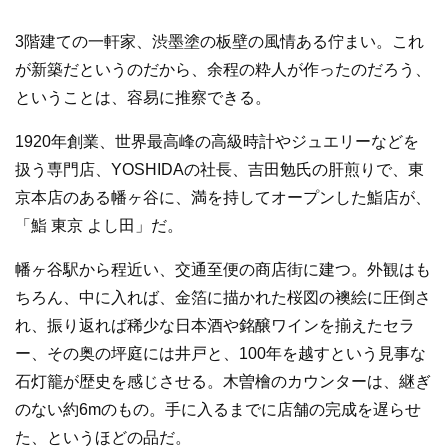
e
er
b
3階建ての一軒家、渋墨塗の板壁の風情ある佇まい。これ
o
が新築だというのだから、余程の粋人が作ったのだろう、
ということは、容易に推察できる。
o
k
1920年創業、世界最高峰の高級時計やジュエリーなどを
扱う専門店、YOSHIDAの社長、吉田勉氏の肝煎りで、東
京本店のある幡ヶ谷に、満を持してオープンした鮨店が、
「鮨 東京 よし田」だ。
幡ヶ谷駅から程近い、交通至便の商店街に建つ。外観はも
ちろん、中に入れば、金箔に描かれた桜図の襖絵に圧倒さ
れ、振り返れば稀少な日本酒や銘醸ワインを揃えたセラ
ー、その奥の坪庭には井戸と、100年を越すという見事な
石灯籠が歴史を感じさせる。木曽檜のカウンターは、継ぎ
のない約6mのもの。手に入るまでに店舗の完成を遅らせ
た、というほどの品だ。