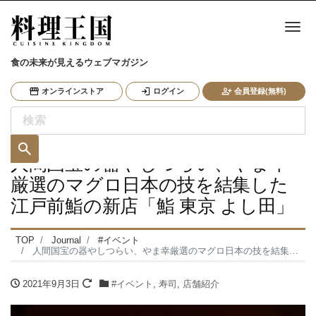
ナ
食の未来が見えるウェブマガジン
オンラインストア
ログイン
会員登録(無料)
人間国宝の器やしつらい、やま幸
厳選のマグロ日本の技を結集した
江戸前鮨の新店「鮨 東京 よし田」
TOP
Journal
#イベント
人間国宝の器やしつらい、やま幸厳選のマグロ日本の技を結集した江戸前鮨の新店「鮨 東京 よし田」
2021年9月3日
#イベント
,
寿司
,
店舗紹介