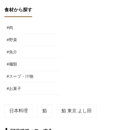
食材から探す
#肉
#野菜
#魚介
#麺類
#スープ・汁物
#お菓子
日本料理
鮨
鮨 東京 よし田