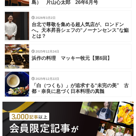
島） 片山心太郎 26年6月号
2026年3月2日
台北で尊敬を集める超人気店が、ロンドン
へ。天本昇吾シェフの“ノーナンセンス”な鮨
とは？
2025年12月24日
浜作の料理 マッキー牧元【第6回】
2025年12月22日
「白（つくも）」が追求する“未完の美” 古
都・奈良に息づく日本料理の真髄