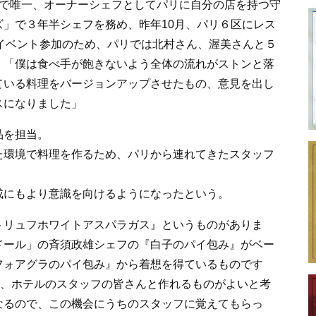
で唯一、オーナーシェフとしてパリに自分の店を持つ守
」で３年半シェフを務め、昨年10月、パリ６区にレス
今回のイベント参加のため、パリでは北村さん、渥美さんと５
。「僕は食べ手が飽きないよう全体の流れがストンと落
ている料理をバージョンアップさせたもの、意見を出し
スになりました」
品を担当。
た環境で料理を作るため、パリから連れてきたスタッフ
にもより意識を向けるようになったという。
トリュフホワイトアスパラガス』というものがありま
ドール」の斉須政雄シェフの『白子のパイ包み』がベー
フォアグラのパイ包み』から着想を得ているものです
つ、ホテルのスタッフの皆さんと作れるものがよいと考
なるので、この機会にうちのスタッフに覚えてもらっ