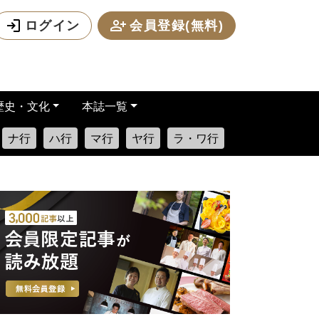
ログイン
会員登録(無料)
歴史・文化
本誌一覧
ナ行
ハ行
マ行
ヤ行
ラ・ワ行