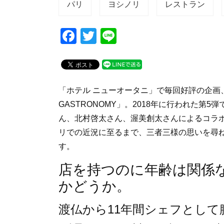
パリ
ヨシノリ
レストラン
F
T
Li
a
wi
n
c
tt
e
e
er
「ホテル ニューオータニ」で毎回好評の企画
b
GASTRONOMY」。2018年に行われた第
o
ん、北村啓太さん、渥美創太さんによるコラ
o
リでの近況に至るまで、三者三様の思いを尋
k
す。
店を持つのに年齢は関係
かどうか。
渡仏から11年間シェフとし