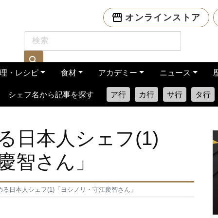
オンラインストア
理・レシピ
食材
アカデミー
ニュース
シェフ名から記事を探す
ア行
カ行
サ行
タ行
日本人シェフ(1)
慶智さん」
る日本人シェフ(1)「ヨシノリ・守江慶智さん」