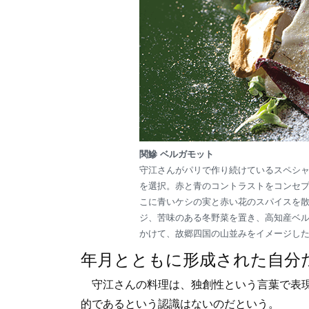
関鰺 ベルガモット
守江さんがパリで作り続けているスペシ
を選択。赤と青のコントラストをコンセ
こに青いケシの実と赤い花のスパイスを
ジ、苦味のある冬野菜を置き、高知産ベ
かけて、故郷四国の山並みをイメージし
年月とともに形成された自分
守江さんの料理は、独創性という言葉で表現
的であるという認識はないのだという。