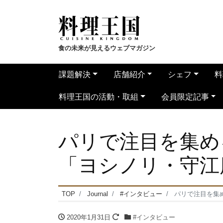
食の未来が見えるウェブマガジン
課題解決
店舗紹介
シェフ
料
料理王国の活動・取組
会員限定記事
パリで注目を集める
「ヨシノリ・守江
TOP
Journal
#インタビュー
パリで注目を集め
2020年1月31日
#インタビュー