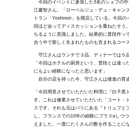
今回のイベントに参加した3名のシェフの中
江慶智さん。「ローベルジュ・デュ・キャンズ
トラン「Yoshinori」を開店している。
回ほど会ってディスカッションを重ねたそう
ちるように意識しました。結果的に普段作っ
合う中で新しく生まれたものも含まれるコー
守江さんはランチで３品、ディナーでは５
「今回はホテルの厨房という、普段とは違っ
にもよい経験になったと思います」
自分の店を持った今、守江さんは後進の育成
「今回用意させていただいた料理に『白子黒
す。これは修業させていただいた「コート・
スです。それも元はパリにある『トリュフと
し、フランスでの10年の経験にプラスαしつ
えました。一度にたくさんの数を作ることに