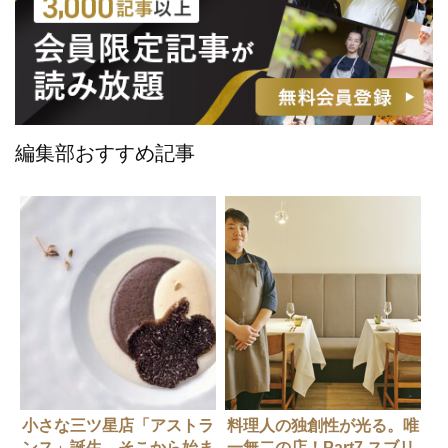
編集部おすすめ記事
小さな三ツ星店「アストラ
料理人の独創性が光る。唯
ンス」誕生。そこから始ま
一無二の店！Part7 スブリ