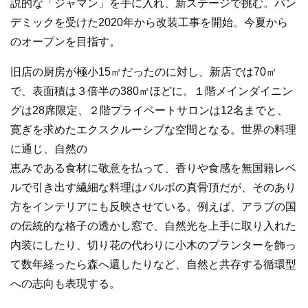
説的な「ジャマン」を手に入れ、新ステージで挑む。パン
デミックを受けた2020年から改装工事を開始。今夏から
のオープンを目指す。
旧店の厨房が極小15㎡だったのに対し、新店では70㎡
で、表面積は３倍半の380㎡ほどに。１階メインダイニン
グは28席限定、２階プライベートサロンは12名までと、
寛ぎを求めたエクスクルーシブな空間となる。世界の料理
に通じ、自然の
恵みである食材に敬意を払って、香りや食感を無国籍レベ
ルで引き出す繊細な料理はバルボの真骨頂だが、そのあり
方をインテリアにも反映させている。例えば、アラブの国
の伝統的な格子の透かし窓で、自然光を上手に取り入れた
内装にしたり、切り花の代わりに小木のプランターを飾っ
て数年経ったら森へ還したりなど、自然と共存する循環型
への志向も表現する。