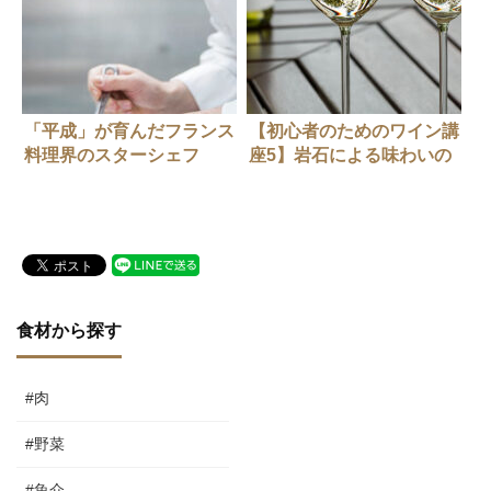
「平成」が育んだフランス
【初心者のためのワイン講
料理界のスターシェフ
座5】岩石による味わいの
違い
食材から探す
#肉
#野菜
#魚介