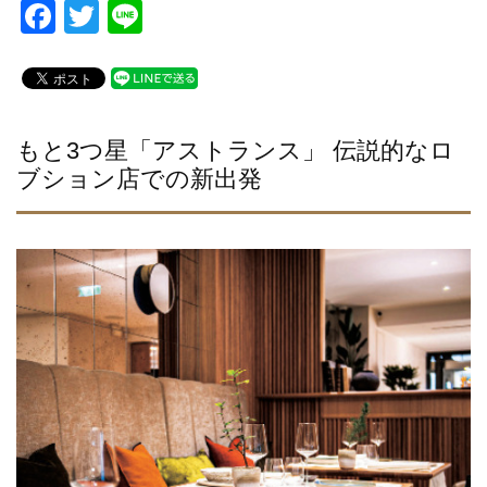
F
T
Li
a
wi
n
c
tt
e
e
er
b
もと3つ星「アストランス」 伝説的なロ
ブション店での新出発
o
o
k