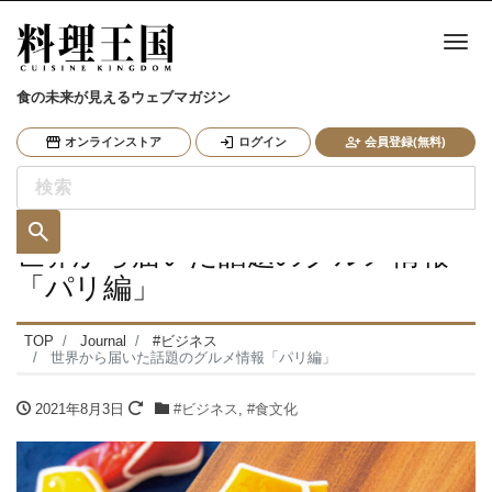
ナ
食の未来が見えるウェブマガジン
オンラインストア
ログイン
会員登録(無料)
世界から届いた話題のグルメ情報
「パリ編」
TOP
Journal
#ビジネス
世界から届いた話題のグルメ情報「パリ編」
2021年8月3日
#ビジネス
,
#食文化