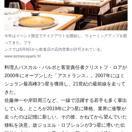
今年はイベント限定でテイクアウトを開始し、ウォーミングアップを図
ってきた。フラ
ンスでは6月9日から飲食店の店内営業が許可されている。
www.astranceparis.fr/
料理人パスカル・バルボと客室責任者クリストフ・ロアが
2000年にオープンした「アストランス」。2007年にはミ
シュラン最高峰3つ星を獲得し、21世紀の最前線を走って
きた。
佐藤伸一や岸田周三など、一線で活躍する若手も多く輩出
している。ところが2019年に2つ星に降格。業界に衝撃が
走ったのは記憶に新しい。その後、かねてから望んでいた
移転を決意。故ジョエル・ロブションが3つ星に導いた伝