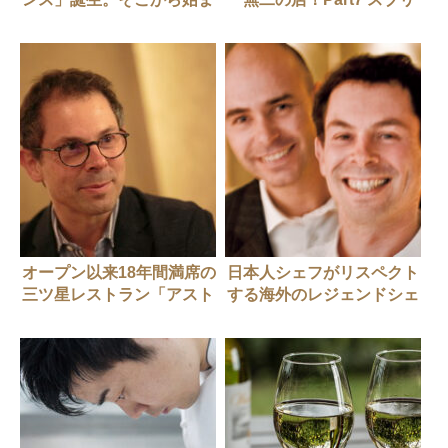
ったさまざまな革命
ム 加藤順一さん
オープン以来18年間満席の
日本人シェフがリスペクト
三ツ星レストラン「アスト
する海外のレジェンドシェ
ランス」のシェフが語る食
フたち
の未来