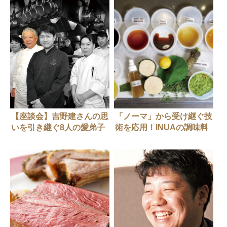
【座談会】吉野建さんの思
「ノーマ」から受け継ぐ技
いを引き継ぐ8人の愛弟子
術を応用！INUAの調味料
たち
のつくりかた