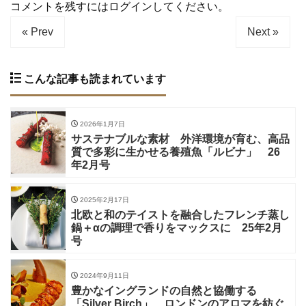
コメントを残すにはログインしてください。
« Prev
Next »
こんな記事も読まれています
2026年1月7日
サステナブルな素材 外洋環境が育む、高品
質で多彩に生かせる養殖魚「ルビナ」 26
年2月号
2025年2月17日
北欧と和のテイストを融合したフレンチ蒸し
鍋＋αの調理で香りをマックスに 25年2月
号
2024年9月11日
豊かなイングランドの自然と協働する
「Silver Birch」、ロンドンのアロマを紡ぐ