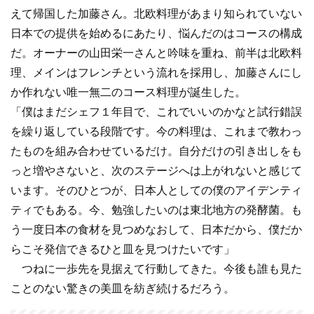
えて帰国した加藤さん。北欧料理があまり知られていない
日本での提供を始めるにあたり、悩んだのはコースの構成
だ。オーナーの山田栄一さんと吟味を重ね、前半は北欧料
理、メインはフレンチという流れを採用し、加藤さんにし
か作れない唯一無二のコース料理が誕生した。
「僕はまだシェフ１年目で、これでいいのかなと試行錯誤
を繰り返している段階です。今の料理は、これまで教わっ
たものを組み合わせているだけ。自分だけの引き出しをも
っと増やさないと、次のステージへは上がれないと感じて
います。そのひとつが、日本人としての僕のアイデンティ
ティでもある。今、勉強したいのは東北地方の発酵菌。も
う一度日本の食材を見つめなおして、日本だから、僕だか
らこそ発信できるひと皿を見つけたいです」
つねに一歩先を見据えて行動してきた。今後も誰も見た
ことのない驚きの美皿を紡ぎ続けるだろう。