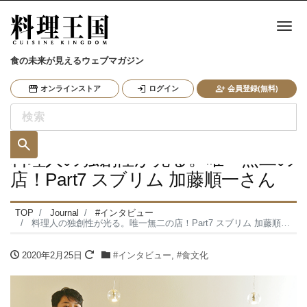
ナ
食の未来が見えるウェブマガジン
オンラインストア
ログイン
会員登録(無料)
料理人の独創性が光る。唯一無二の
店！Part7 スブリム 加藤順一さん
TOP
Journal
#インタビュー
料理人の独創性が光る。唯一無二の店！Part7 スブリム 加藤順一さん
2020年2月25日
#インタビュー
,
#食文化