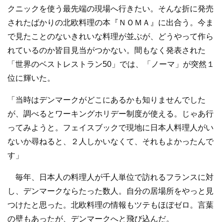
クニックを使う最先端の現場へ行きたい。そんな折に発売
されたばかりの北欧料理の本『ＮＯＭＡ』に出合う。今ま
で見たことのないきれいな料理が並ぶが、どうやって作ら
れているのか皆目見当がつかない。間もなく発表された
「世界のベストレストラン50」では、「ノーマ」が突然１
位に輝いた。
「当時はデンマークがどこにあるかも知りませんでした
が、調べるとワーキングホリデー制度が使える。じゃあ行
ってみようと。フェイスブックで現地に日本人料理人がい
ないか尋ねると、２人しかいなくて、それもよかったんで
す」
毎年、日本人の料理人が千人単位で訪れるフランスに対
し、デンマークならたった数人。自分の居場所をやっと見
つけたと思った。北欧料理の情報もツテもほぼゼロ。言葉
の壁もあったが、デンマークへと飛び込んだ。