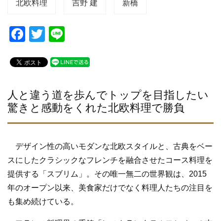
北欧料理
吉野 建
新橋
F
T
Li
a
wi
n
c
tt
e
e
er
b
人と違う道を歩んでトップを目指したい
驚きと感動をくれた北欧料理で勝負
o
o
k
デザイン性の高いモダンな北欧スタイルと、古典をベー
スにしたクラシックなフレンチを融合させたコース料理を
提供する「スブリム」。その唯一無二の世界観は、2015
年のオープン以来、美食家だけでなく料理人たちの注目を
も集め続けている。