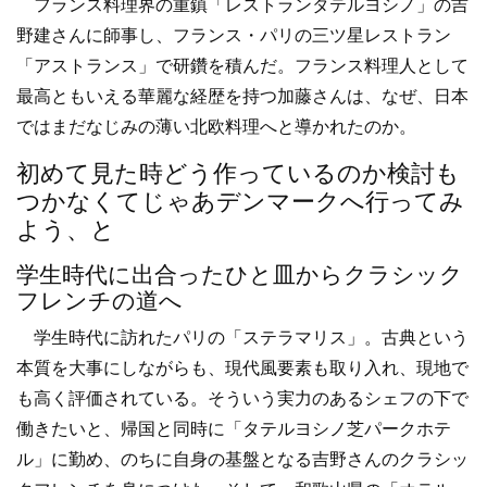
フランス料理界の重鎮「レストランタテルヨシノ」の吉
野建さんに師事し、フランス・パリの三ツ星レストラン
「アストランス」で研鑽を積んだ。フランス料理人として
最高ともいえる華麗な経歴を持つ加藤さんは、なぜ、日本
ではまだなじみの薄い北欧料理へと導かれたのか。
初めて見た時どう作っているのか検討も
つかなくてじゃあデンマークへ行ってみ
よう、と
学生時代に出合ったひと皿からクラシック
フレンチの道へ
学生時代に訪れたパリの「ステラマリス」。古典という
本質を大事にしながらも、現代風要素も取り入れ、現地で
も高く評価されている。そういう実力のあるシェフの下で
働きたいと、帰国と同時に「タテルヨシノ芝パークホテ
ル」に勤め、のちに自身の基盤となる吉野さんのクラシッ