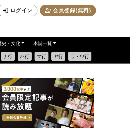
ログイン
会員登録(無料)
歴史・文化
本誌一覧
ナ行
ハ行
マ行
ヤ行
ラ・ワ行