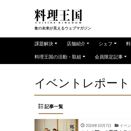
食の未来が見えるウェブマガジン
課題解決
店舗紹介
シェフ
料
料理王国の活動・取組
会員限定記事
イベントレポート
記事一覧
2024年10月7日
イベン