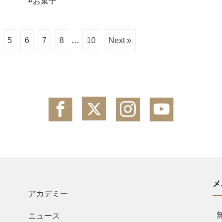
#お菓子
5
6
7
8
…
10
Next »
メ
アカデミー
ニュース