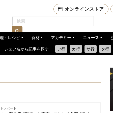
オンラインストア
理・レシピ
食材
アカデミー
ニュース
シェフ名から記事を探す
ア行
カ行
サ行
タ行
トレポート