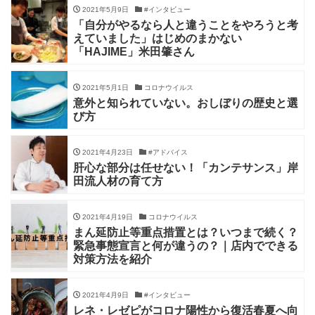
2021年5月9日
#インタビュー
「自分がやるなら人と違うことをやろうと考
えていました」はじめのまかない
「HAJIME」米田肇さん
2021年5月1日
コロナウイルス
意外と知られていない。おしぼりの歴史と選
び方
2021年4月23日
#アドバイス
肝心な部分は任せない！「カンテサンス」岸
田流人材の育て方
2021年4月19日
コロナウイルス
まん延防止等重点措置とは？いつまで続く？
緊急事態宣言と何が違うの？｜店内でできる
対策方法を紹介
2021年4月9日
#インタビュー
レネ・レゼピがコロナ陽性から復活春夏へ向