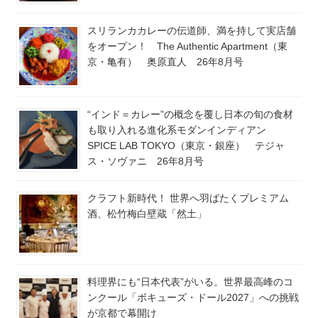
スリランカカレーの伝道師、満を持して実店舗
をオープン！ The Authentic Apartment（東
京・亀有） 奥原直人 26年8月号
“インド＝カレー”の概念を覆し日本の旬の食材
も取り入れる進化系モダンインディアン
SPICE LAB TOKYO（東京・銀座） テジャ
ス・ソヴァニ 26年8月号
クラフト新時代！ 世界へ羽ばたくプレミアム
酒、松竹梅白壁蔵「然土」
料理界にも“日本代表”がいる。世界最高峰のコ
ンクール「ボキューズ・ドール2027」への挑戦
が京都で幕開け