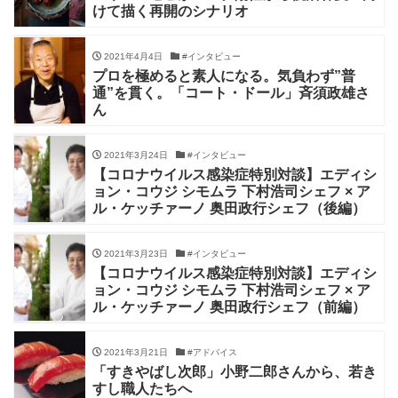
けて描く再開のシナリオ
2021年4月4日
#インタビュー
プロを極めると素人になる。気負わず”普
通”を貫く。「コート・ドール」斉須政雄さ
ん
2021年3月24日
#インタビュー
【コロナウイルス感染症特別対談】エディシ
ョン・コウジ シモムラ 下村浩司シェフ × ア
ル・ケッチァーノ 奥田政行シェフ（後編）
2021年3月23日
#インタビュー
【コロナウイルス感染症特別対談】エディシ
ョン・コウジ シモムラ 下村浩司シェフ × ア
ル・ケッチァーノ 奥田政行シェフ（前編）
2021年3月21日
#アドバイス
「すきやばし次郎」小野二郎さんから、若き
すし職人たちへ