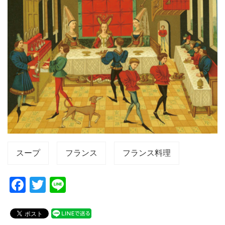
スープ
フランス
フランス料理
F
T
Li
a
wi
n
c
tt
e