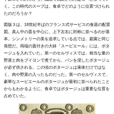
く。この時代のスープは、食卓でどのように位置づけられ
たのだろうか？
図版３は、18世紀半ばのフランス式サービスの食器の配置
図。真ん中の皿を中心に、上下左右に対称に並べるのが基
本。シンメトリーの美を追求している点では、庭園と同じ
発想だ。両端の蓋付きの大鉢「スーピエール」には、ポタ
ージュを入れていた。第一のセルヴィスでは、相当な量の
野菜と肉をブイヨンで煮てから、パンを浸したポタージュ
が必ず供される。この頃のポタージュは液体だけではな
く、肉や野菜の入ったものだった。第一のセルヴィスで、
豪華なスーピエールのポタージュが最初に並べられたこと
からもわかるように、食卓ではポタージュは重要な位置を
占めていた。