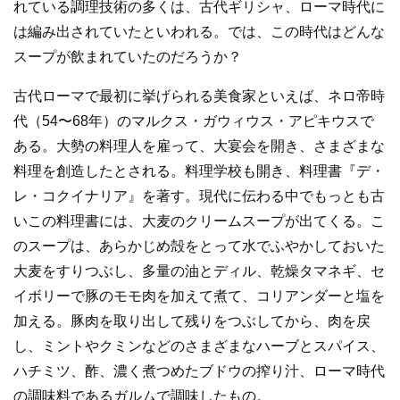
れている調理技術の多くは、古代ギリシャ、ローマ時代に
は編み出されていたといわれる。では、この時代はどんな
スープが飲まれていたのだろうか？
古代ローマで最初に挙げられる美食家といえば、ネロ帝時
代（54〜68年）のマルクス・ガウィウス・アピキウスで
ある。大勢の料理人を雇って、大宴会を開き、さまざまな
料理を創造したとされる。料理学校も開き、料理書『デ・
レ・コクイナリア』を著す。現代に伝わる中でもっとも古
いこの料理書には、大麦のクリームスープが出てくる。こ
のスープは、あらかじめ殻をとって水でふやかしておいた
大麦をすりつぶし、多量の油とディル、乾燥タマネギ、セ
イボリーで豚のモモ肉を加えて煮て、コリアンダーと塩を
加える。豚肉を取り出して残りをつぶしてから、肉を戻
し、ミントやクミンなどのさまざまなハーブとスパイス、
ハチミツ、酢、濃く煮つめたブドウの搾り汁、ローマ時代
の調味料であるガルムで調味したもの。