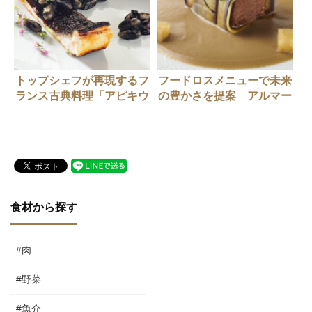
トップシェフが再現するフ
フードロスメニューで未来
ランス古典料理「アピキウ
の豊かさを提案 アルマー
ス」 ～レフェルヴェソン
ニ / リストランテの挑戦
ス 生江史伸さん～
食材から探す
#肉
#野菜
#魚介