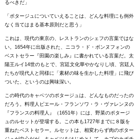
るべきだ」
「ポタージュについていえることは、どんな料理にも例外
なく当てはまる基本原則だと思う」
これは、現代の東京の、レストランのシェフの言葉ではな
い。1654年に出版された、ニコラ・ド・ボンヌフォンの
ベストセラー『田園の楽しみ』に書かれている言葉だ。太
陽王ルイ14世のもとで、宮廷文化華やかなりし頃、宮廷人
たちが現代人と同様に「素材の味を生かした料理」に飛び
ついた、というのは興味深い。
この時代のキャベツのポタージュは、どんなものだったの
だろう。料理人ピエール・フランソワ・ラ・ヴァレンヌの
『フランスの料理人』（1651年）には、野菜のポタージ
ュのルセットが登場する。この本も1727年までに８版を
重ねたベストセラー。ルセットは、相変わらず肉のポター
ジュが中心だが、キャベツをはじめとして、カブやカボチ