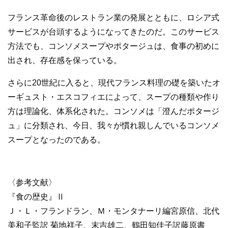
フランス革命後のレストラン業の発展とともに、ロシア式
サービスが台頭するようになってきたのだ。このサービス
方法でも、コンソメスープやポタージュは、食事の初めに
出され、存在感を保っている。
さらに20世紀に入ると、現代フランス料理の礎を築いたオ
ーギュスト・エスコフィエによって、スープの種類や作り
方は理論化、体系化された。コンソメは「澄んだポタージ
ュ」に分類され、今日、我々が慣れ親しんでいるコンソメ
スープとなったのである。
〈参考文献〉
『食の歴史』Ⅱ
Ｊ・Ｌ・フランドラン、Ｍ・モンタナーリ編宮原信、北代
美和子監訳 菊地祥子、末吉雄二、鶴田知佳子訳藤原書