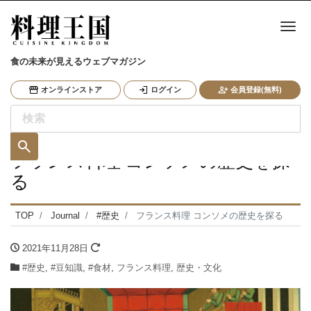
ナ
食の未来が見えるウェブマガジン
オンラインストア
ログイン
会員登録(無料)
フランス料理 コンソメの歴史を探
る
TOP
Journal
#歴史
フランス料理 コンソメの歴史を探る
2021年11月28日
#歴史
,
#豆知識
,
#食材
,
フランス料理
,
歴史・文化