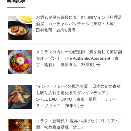
新着記事
お酒も食事も気軽に楽しむ自由なインド料理居
酒屋 カッチャルバッチャル（東京・大塚）
田村修司 26年8月号
スリランカカレーの伝道師、満を持して実店舗
をオープン！ The Authentic Apartment（東
京・亀有） 奥原直人 26年8月号
“インド＝カレー”の概念を覆し日本の旬の食材
も取り入れる進化系モダンインディアン
SPICE LAB TOKYO（東京・銀座） テジャ
ス・ソヴァニ 26年8月号
クラフト新時代！ 世界へ羽ばたくプレミアム
酒、松竹梅白壁蔵「然土」