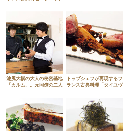
レンヌ」 ～ラ・シーム 高
田裕介さん～
池尻大橋の大人の秘密基地
トップシェフが再現するフ
「カルム」。元同僚の二人
ランス古典料理「タイユヴ
がつくる空間
ァン」 ～ア・ニュ ルト
ゥルヴェ・ヴェー 下野昌
平さん～