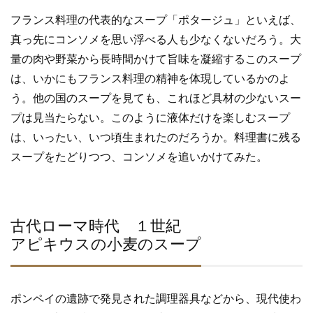
e
er
フランス料理の代表的なスープ「ポタージュ」といえば、
b
真っ先にコンソメを思い浮べる人も少なくないだろう。大
o
量の肉や野菜から長時間かけて旨味を凝縮するこのスープ
o
は、いかにもフランス料理の精神を体現しているかのよ
k
う。他の国のスープを見ても、これほど具材の少ないスー
プは見当たらない。このように液体だけを楽しむスープ
は、いったい、いつ頃生まれたのだろうか。料理書に残る
スープをたどりつつ、コンソメを追いかけてみた。
古代ローマ時代 １世紀
アピキウスの小麦のスープ
ポンペイの遺跡で発見された調理器具などから、現代使わ