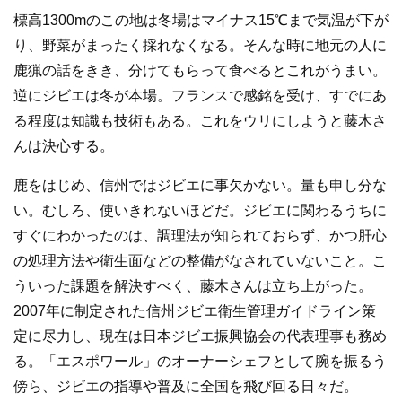
標高1300mのこの地は冬場はマイナス15℃まで気温が下が
り、野菜がまったく採れなくなる。そんな時に地元の人に
鹿猟の話をきき、分けてもらって食べるとこれがうまい。
逆にジビエは冬が本場。フランスで感銘を受け、すでにあ
る程度は知識も技術もある。これをウリにしようと藤木さ
んは決心する。
鹿をはじめ、信州ではジビエに事欠かない。量も申し分な
い。むしろ、使いきれないほどだ。ジビエに関わるうちに
すぐにわかったのは、調理法が知られておらず、かつ肝心
の処理方法や衛生面などの整備がなされていないこと。こ
ういった課題を解決すべく、藤木さんは立ち上がった。
2007年に制定された信州ジビエ衛生管理ガイドライン策
定に尽力し、現在は日本ジビエ振興協会の代表理事も務め
る。「エスポワール」のオーナーシェフとして腕を振るう
傍ら、ジビエの指導や普及に全国を飛び回る日々だ。