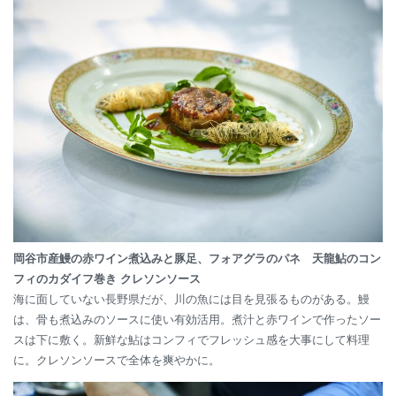
岡谷市産鰻の赤ワイン煮込みと豚足、フォアグラのパネ 天龍鮎のコン
フィのカダイフ巻き クレソンソース
海に面していない長野県だが、川の魚には目を見張るものがある。鰻
は、骨も煮込みのソースに使い有効活用。煮汁と赤ワインで作ったソー
スは下に敷く。新鮮な鮎はコンフィでフレッシュ感を大事にして料理
に。クレソンソースで全体を爽やかに。