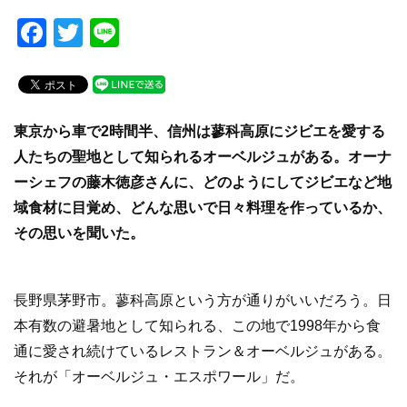
F
T
Li
a
wi
n
c
tt
e
e
er
東京から車で2時間半、信州は蓼科高原にジビエを愛する
b
人たちの聖地として知られるオーベルジュがある。オーナ
o
ーシェフの藤木徳彦さんに、どのようにしてジビエなど地
o
域食材に目覚め、どんな思いで日々料理を作っているか、
k
その思いを聞いた。
長野県茅野市。蓼科高原という方が通りがいいだろう。日
本有数の避暑地として知られる、この地で1998年から食
通に愛され続けているレストラン＆オーベルジュがある。
それが「オーベルジュ・エスポワール」だ。