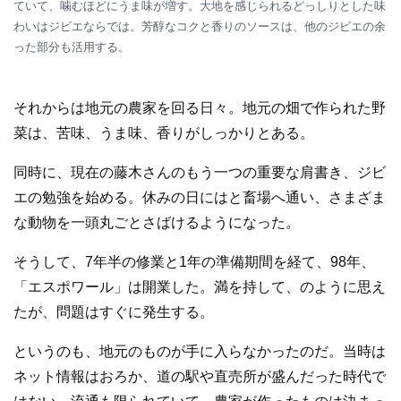
ていて、噛むほどにうま味が増す。大地を感じられるどっしりとした味
わいはジビエならでは。芳醇なコクと香りのソースは、他のジビエの余
った部分も活用する。
それからは地元の農家を回る日々。地元の畑で作られた野
菜は、苦味、うま味、香りがしっかりとある。
同時に、現在の藤木さんのもう一つの重要な肩書き、ジビ
エの勉強を始める。休みの日にはと畜場へ通い、さまざま
な動物を一頭丸ごとさばけるようになった。
そうして、7年半の修業と1年の準備期間を経て、98年、
「エスポワール」は開業した。満を持して、のように思え
たが、問題はすぐに発生する。
というのも、地元のものが手に入らなかったのだ。当時は
ネット情報はおろか、道の駅や直売所が盛んだった時代で