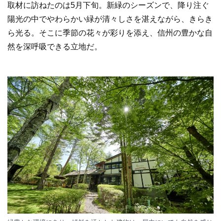
取材に訪ねたのは5月下旬。新緑のシーズンで、降り注ぐ
陽光の中でやわらかい緑が清々しさを湛えながら、きらき
ら光る。そこに季節の花々が彩りを添え、信州の豊かな自
然を深呼吸できる立地だ。