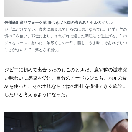
信州新町産サフォーク羊 骨つきばら肉の煮込みとセルのグリル
ジビエだけでない、食肉に恵まれているのは信州ならでは。仔羊と羊の
境の羊を使い、部位により、それぞれに適した調理法で仕上げる。羊の
ジュをソースに敷いた、羊尽くしの一品。脂も、うま味こそあればしつ
こさがないので、落とさず提供。
ジビエに初めて出合ったのもこのときだ。鹿や鴨の滋味深
い味わいに感銘を受け、自分のオーベルジュも、地元の食
材を使った、その土地ならではの料理を提供できる施設に
したいと考えるようになった。