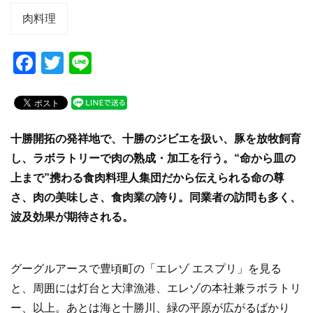
肉料理
F
T
Li
a
wi
n
c
tt
e
e
er
十勝開拓の発祥地で、十勝のジビエを扱い、豚を放牧飼育
b
し、ラボラトリーで肉の熟成・加工を行う。“命から皿の
o
上まで”携わる食肉料理人集団だから伝えられる命の尊
o
さ、肉の美味しさ、食肉業の誇り。同業者の訪問も多く、
k
波及効果が期待される。
グーグルアースで豊頃町の「エレゾ エスプリ」を見る
と、周囲には灯台と大津漁港、エレゾの本社兼ラボラトリ
ー、以上。あとは海と十勝川、緑の平原が広がるばかり