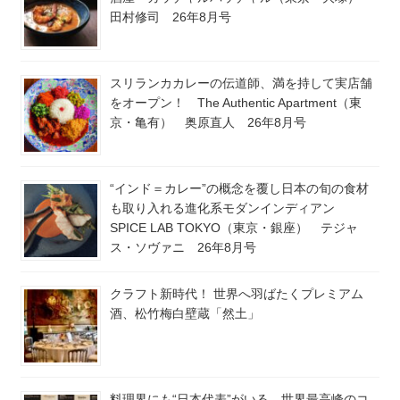
田村修司 26年8月号
スリランカカレーの伝道師、満を持して実店舗
をオープン！ The Authentic Apartment（東
京・亀有） 奥原直人 26年8月号
“インド＝カレー”の概念を覆し日本の旬の食材
も取り入れる進化系モダンインディアン
SPICE LAB TOKYO（東京・銀座） テジャ
ス・ソヴァニ 26年8月号
クラフト新時代！ 世界へ羽ばたくプレミアム
酒、松竹梅白壁蔵「然土」
料理界にも“日本代表”がいる。世界最高峰のコ