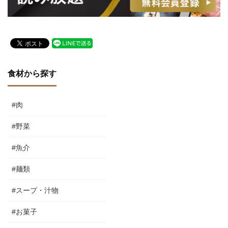
食材から探す
#肉
#野菜
#魚介
#麺類
#スープ・汁物
#お菓子