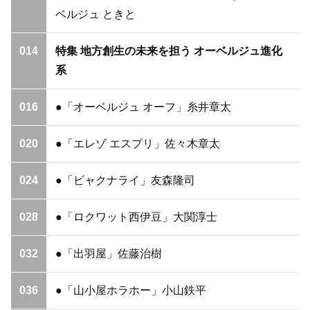
ベルジュ ときと
014
特集 地方創生の未来を担う オーベルジュ進化
系
016
●「オーベルジュ オーフ」糸井章太
020
●「エレゾ エスプリ」佐々木章太
024
●「ビャクナライ」友森隆司
028
●「ロクワット西伊豆」大関淳士
032
●「出羽屋」佐藤治樹
036
●「山小屋ホラホー」小山鉄平