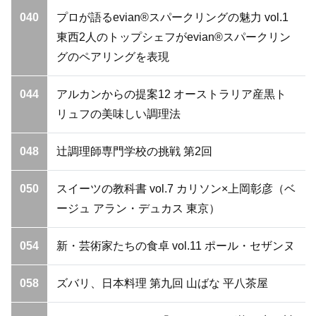
040
プロが語るevian®スパークリングの魅力 vol.1
東西2人のトップシェフがevian®スパークリン
グのペアリングを表現
044
アルカンからの提案12 オーストラリア産黒ト
リュフの美味しい調理法
048
辻調理師専門学校の挑戦 第2回
050
スイーツの教科書 vol.7 カリソン×上岡彰彦（ベ
ージュ アラン・デュカス 東京）
054
新・芸術家たちの食卓 vol.11 ポール・セザンヌ
058
ズバリ、日本料理 第九回 山ばな 平八茶屋