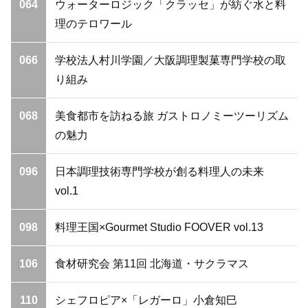
064
ウォーターロジック「クラッセ」が紡ぐ水と料
理のテロワール
066
学校法人村川学園／大阪調理製菓専門学校の取
り組み
068
美食都市を訪ねる旅 ガストロノミーツーリズム
の魅力
096
日本調理技術専門学校が創る料理人の未来
vol.1
098
料理王国×Gourmet Studio FOOVER vol.13
106
食材研究会 第11回 北海道・サクラマス
110
シェフロピア×「レガーロ」小倉知巳