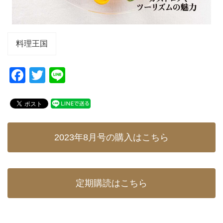
料理王国
F
T
Li
a
wi
n
c
tt
e
e
er
b
2023年8月号の購入はこちら
o
o
k
定期購読はこちら