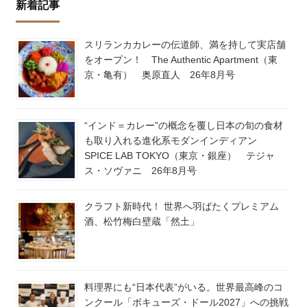
新着記事
スリランカカレーの伝道師、満を持して実店舗
をオープン！ The Authentic Apartment（東
京・亀有） 奥原直人 26年8月号
“インド＝カレー”の概念を覆し日本の旬の食材
も取り入れる進化系モダンインディアン
SPICE LAB TOKYO（東京・銀座） テジャ
ス・ソヴァニ 26年8月号
クラフト新時代！ 世界へ羽ばたくプレミアム
酒、松竹梅白壁蔵「然土」
料理界にも“日本代表”がいる。世界最高峰のコ
ンクール「ボキューズ・ドール2027」への挑戦