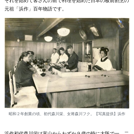
それを始めて客さんの前で料理を始めた日本の板前割烹の
元祖「浜作」百年物語です。
昭和２年創業の頃、初代森川栄、女将森川フク。【写真提供】浜作
浜作初代森川栄は富山からわずか９歳の時に大阪で一、二