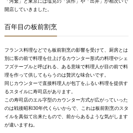
「河繁」と東京には塩見の「浜作」や「出井」が相次いで
開店していきました。
百年目の板前割烹
フランス料理などでも板前割烹の影響を受けて、厨房とは
別に客の前で料理を仕上げるカウンター形式の料理やシェ
フズテーブルと呼ばれる、ある意味で料理人が目の前で料
理を作って供してもらうのは贅沢な味合いです。
同じカウンターで直接料理人が包丁をふるい料理を提供す
るスタイルに寿司店があります。
この寿司店のエル字型のカウンター方式が広がっていった
のは戦後昭和30年代くらいからで、これは板前割烹のスタ
イルを真似て出来たもので、前からあるような気がします
が違いますね。