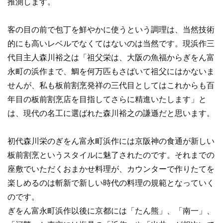
推測します。
客の目の前で包丁を鮮やかに使うという調理は、当然技術
的にも高いレベルでなくてはないのは当然です。現浜作三
代目主人森川裕之は「祖父栄は、大阪の魚福からぎをん富
永町の浜作まで、鯛を何万匹もさばいて祖父にはかないま
せんが、私も板前割烹発祥の三代目としてはこれからも百
年目の板前割烹店を目指してさらに精進いたします」と
は、現代の名工に選ばれた森川裕之の謙遜だと思います。
初代森川栄のぎをん富永町浜作には京阪神の食通が新しい
板前割烹というスタイルに魅了されたのです。それまでの
座敷でいただくおまかせ料理が、カウンターで作りたてを
楽しめるのは斬新で新しい時代の料理の規範となっていく
のです。
ぎをん富永町浜作以後に京都には「たん熊」、「南一」、