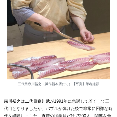
三代目森川裕之（浜作新本店にて）【写真】筆者撮影
森川裕之は二代目森川武が1991年に急逝して若くして三
代目となりましたが、バブルが弾けた後で非常に困難な時
代を経験しました。直接の従業員だけで200人、関連を合