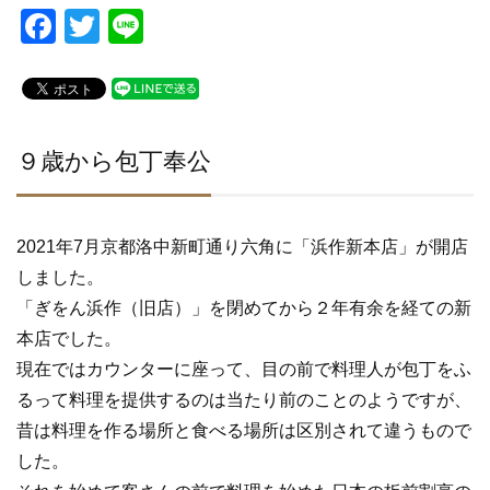
F
T
Li
a
wi
n
c
tt
e
e
er
b
９歳から包丁奉公
o
o
2021年7月京都洛中新町通り六角に「浜作新本店」が開店
k
しました。
「ぎをん浜作（旧店）」を閉めてから２年有余を経ての新
本店でした。
現在ではカウンターに座って、目の前で料理人が包丁をふ
るって料理を提供するのは当たり前のことのようですが、
昔は料理を作る場所と食べる場所は区別されて違うもので
した。