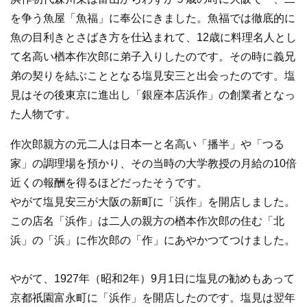
を争う魚屋「魚福」に奉公にきました。魚福では徹底的に
魚の目利きとさばき方を仕込まれて、12歳に料理名人とし
て名高い楢本作次郎に弟子入りしたのです。その時に義兄
弟の契りを結ぶこととなる塩見安三と出会ったのです。塩
見はその後東京に進出し「銀座本店浜作」の創業者となっ
た人物です。
作次郎親方の元二人は日本一と名高い「播半」や「つる
家」の調理場を預かり、その当時の大学教授の月給の10倍
近くの報酬を得るほどだったそうです。
やがて塩見安三が大阪の新町に「浜作」を開店しました。
この店名「浜作」は二人の親方の楢本作次郎の住む「北
浜」の「浜」に作次郎の「作」にあやかつてつけました。
やがて、1927年（昭和2年）9月1日に塩見の勧めもあって
京都祇園富永町に「浜作」を開店したのです。塩見は翌年