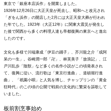
東京で「銀座本店浜作」を開業しました。
1926年12月26日に大正天皇が死去し、昭和へと改元され
「ぎをん浜作」の開店した2月には大正天皇大葬が行われ
た年でした。1923年（大正12年）に関東大震災が発生し
た後で関西から多くの料理人達も帝都復興の東京へと進出
したのです。
文化も多様で川端康成「伊豆の踊子」、芥川龍之介「或阿
呆の一生」。谷崎潤一郎「卍」、林芙美子「放浪記」、江
戸川乱歩「陰獣」など多くの名作小説がこの頃発表され
て、復興に従い、流行歌は「東京行進曲」、道頓堀行進
曲」、「祇園小唄」と人気を博し、チャップリンの「黄金
狂時代」のこの頃の公開で戦前の文化的に繁栄を謳歌して
いました。
板前割烹事始め