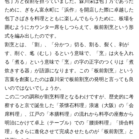
包丁方と役割を担っていました。森川栄は包丁方であった
ために、ぎをん富永町に「浜作」を開店した際に卓越した
包丁さばきを料理とともに楽しんでもらうために、板場を
囲むようにカウンター席をしつらえて、板前割烹という形
式を編み出したのです。
割烹とは、「割」、「分かつ」切る、割る、裂く、剥が
す、削ぐ、毟（むし）るという意味で、「烹」は火を入れ
る「煮る」という意味で「烹」の字の正字のつくりは「煮
炊きする器」が語源になります。この「板前割烹」という
言葉を創案したのは森川栄で板前割烹の発明と言っても良
いのではないでしょうか。
この二つの調和が割烹料理となるわけですが、歴史的に考
察すると京で誕生した「茶懐石料理」浪速（大阪）の「会
席料理」、江戸の「本膳料理」の流れから料亭の座敷から
明治にかけて卓上（テーブル）での「腰掛料理」「掛合料
理」をさらに進化させて完成させたものが「板前割烹」と