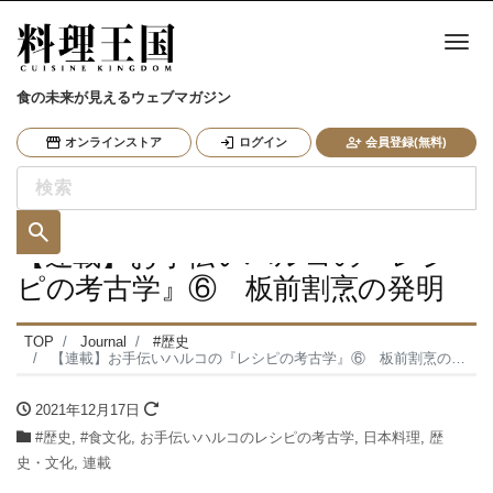
ナ
食の未来が見えるウェブマガジン
オンラインストア
ログイン
会員登録(無料)
【連載】お手伝いハルコの『レシ
ピの考古学』⑥ 板前割烹の発明
TOP
Journal
#歴史
【連載】お手伝いハルコの『レシピの考古学』⑥ 板前割烹の発明
2021年12月17日
#歴史
,
#食文化
,
お手伝いハルコのレシピの考古学
,
日本料理
,
歴
史・文化
,
連載