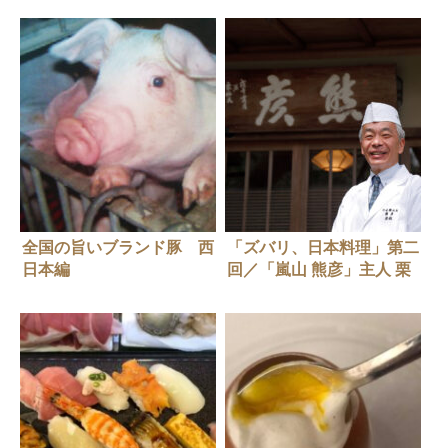
全国の旨いブランド豚 西
「ズバリ、日本料理」第二
日本編
回／「嵐山 熊彦」主人 栗
栖 基に聞く 初夏の料理と
演出