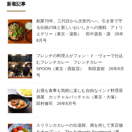
新着記事
創業70年、三代目から次世代へ─。引き算で守
る伝統の味と新しいおいしさへの挑戦 アトリ
エデリー（東京・湯島） 田中源吾・源 26年
8月号
フレンチの料理人がフォン・ド・ヴォーで仕込
むフレンチカレー フレンチカレー
SPOON（東京・西荻窪） 和田直樹 26年8月
号
お酒も食事も気軽に楽しむ自由なインド料理居
酒屋 カッチャルバッチャル（東京・大塚）
田村修司 26年8月号
スリランカカレーの伝道師、満を持して実店舗
をオープン！ The Authentic Apartment（東