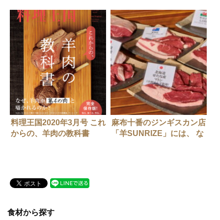
FARM
剛/ゴーシュ羊牧場
料理王国2020年3月号 これ
麻布十番のジンギスカン店
からの、羊肉の教科書
「羊SUNRIZE」には、 な
ぜ国内自給率0.6%の希少
羊肉が集まるのか？
食材から探す