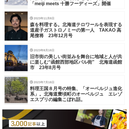
「meiji meets 十勝フーディーズ」開催
2023年11月6日
森を料理する。北海道テロワールを表現する
道産子ガストロノミーの第一人 TAKAO 高
尾僚将 23年12月号
2023年8月16日
旧市街の美しい街並みを舞台に地域と人が共
に楽しむ“函館西部地区バル街” 北海道函館
市 23年8月号
2023年7月16日
料理王国８月号の特集、「オーベルジュ進化
系」。北海道豊頃町のオーベルジュ エレゾ
エスプリの編集こぼれ話。