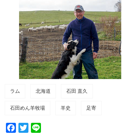
ラム
北海道
石田 直久
石田めん羊牧場
羊史
足寄
F
T
Li
a
wi
n