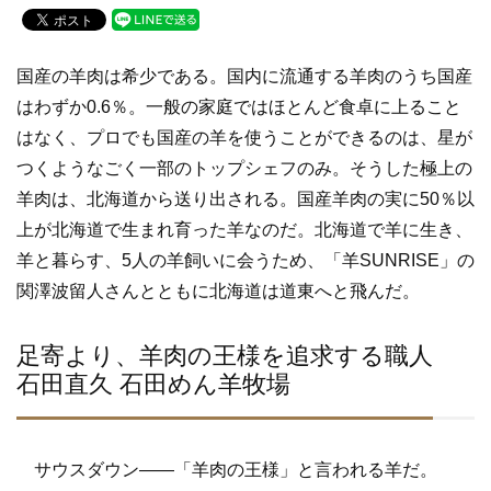
c
tt
e
e
er
国産の羊肉は希少である。国内に流通する羊肉のうち国産
b
はわずか0.6％。一般の家庭ではほとんど食卓に上ること
o
はなく、プロでも国産の羊を使うことができるのは、星が
o
つくようなごく一部のトップシェフのみ。そうした極上の
k
羊肉は、北海道から送り出される。国産羊肉の実に50％以
上が北海道で生まれ育った羊なのだ。北海道で羊に生き、
羊と暮らす、5人の羊飼いに会うため、「羊SUNRISE」の
関澤波留人さんとともに北海道は道東へと飛んだ。
足寄より、羊肉の王様を追求する職人
石田直久 石田めん羊牧場
サウスダウン――「羊肉の王様」と言われる羊だ。