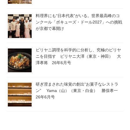
料理界にも“日本代表”がいる。世界最高峰のコ
ンクール「ボキューズ・ドール2027」への挑戦
が京都で幕開け
ビリヤニ調理を科学的に分析し、究極のビリヤ
ニを目指す ビリヤニ大澤（東京・神田） 大
澤孝将 26年6月号
研ぎ澄まされた味覚の創出“お菓子なレストラ
ン” Yama（山）（東京・白金） 勝俣孝一
26年6月号