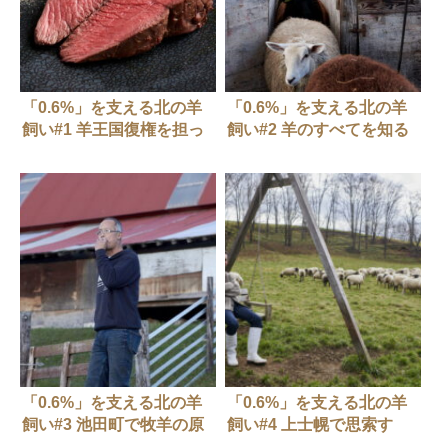
「0.6%」を支える北の羊
「0.6%」を支える北の羊
飼い#1 羊王国復権を担っ
飼い#2 羊のすべてを知る
た中興の祖 武藤浩史さ
白糠の名人 酒井伸吾/羊
ん/茶路めん羊牧場
まるごと研究所
「0.6%」を支える北の羊
「0.6%」を支える北の羊
飼い#3 池田町で牧羊の原
飼い#4 上士幌で思索す
風景を見る 安西浩/BOYA
る、羊の哲学者 草野秀