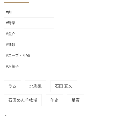
#肉
#野菜
#魚介
#麺類
#スープ・汁物
#お菓子
ラム
北海道
石田 直久
石田めん羊牧場
羊史
足寄