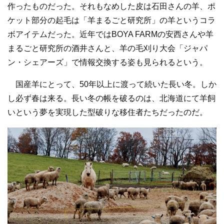
作ったものだった。それもなめした皮は石田さんの羊、ポ
ケット部分の起毛は「羊まるごと研究所」の羊というコラ
ボアイテムだった。近年ではBOYA FARMの安西さんや羊
まるごと研究所の酒井さんと、羊の毛刈り大会「ジャパ
ン・シェアーズ」で情報交換する姿も見られるという。
国産羊にとって、50年以上に渡って続いた長い冬。しか
し必ず春は来る。長い冬の帳を破るのは、北海道にて羊飼
いという夢を実現した型破りな移住者たちだったのだ。