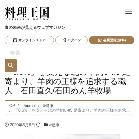
ナ
食の未来が見えるウェブマガジン
オンラインストア
ログイン
会員登録(無料)
「0.6%」を支える北の羊飼い#5 足
寄より、羊肉の王様を追求する職
人 石田直久/石田めん羊牧場
TOP
Journal
#健康
「0.6%」を支える北の羊飼い#5 足寄より、羊肉の王様を追求する職人 石田直久/石田めん羊牧場
2020年6月6日
#健康