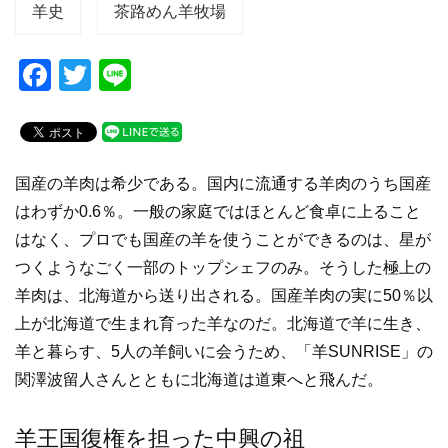
羊史
茶路めん羊牧場
F
T
Li
a
wi
n
c
tt
e
e
er
国産の羊肉は希少である。国内に流通する羊肉のうち国産
b
はわずか0.6％。一般の家庭ではほとんど食卓に上ること
o
はなく、プロでも国産の羊を使うことができるのは、星が
o
つくようなごく一部のトップシェフのみ。そうした極上の
k
羊肉は、北海道から送り出される。国産羊肉の実に50％以
上が北海道で生まれ育った羊なのだ。北海道で羊に生き、
羊と暮らす、5人の羊飼いに会うため、「羊SUNRISE」の
関澤波留人さんとともに北海道は道東へと飛んだ。
羊王国復権を担った中興の祖