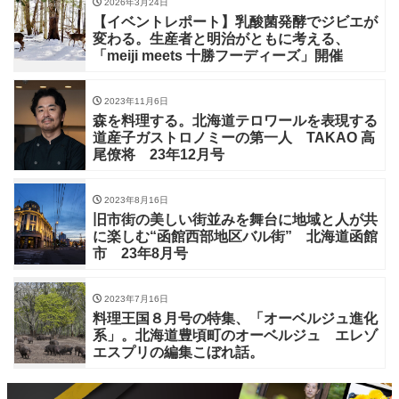
2026年3月24日
【イベントレポート】乳酸菌発酵でジビエが
変わる。生産者と明治がともに考える、
「meiji meets 十勝フーディーズ」開催
2023年11月6日
森を料理する。北海道テロワールを表現する
道産子ガストロノミーの第一人 TAKAO 高
尾僚将 23年12月号
2023年8月16日
旧市街の美しい街並みを舞台に地域と人が共
に楽しむ“函館西部地区バル街” 北海道函館
市 23年8月号
2023年7月16日
料理王国８月号の特集、「オーベルジュ進化
系」。北海道豊頃町のオーベルジュ エレゾ
エスプリの編集こぼれ話。