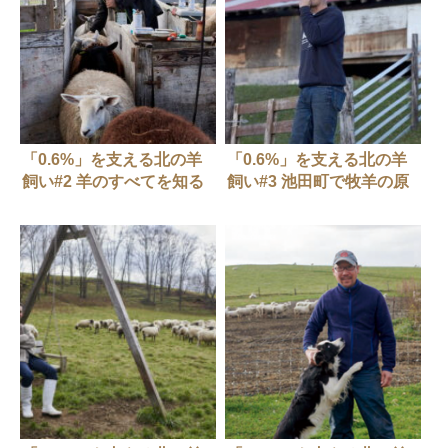
「0.6%」を支える北の羊
「0.6%」を支える北の羊
飼い#2 羊のすべてを知る
飼い#3 池田町で牧羊の原
白糠の名人 酒井伸吾/羊
風景を見る 安西浩/BOYA
まるごと研究所
FARM