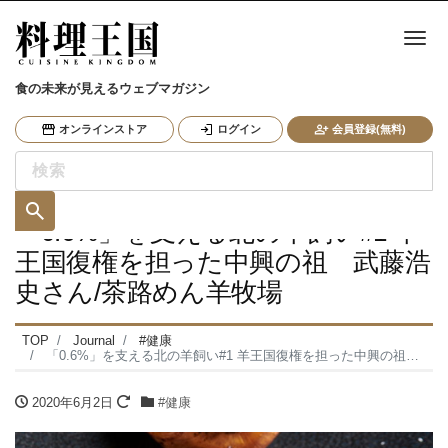
ナ
食の未来が見えるウェブマガジン
オンラインストア
ログイン
会員登録(無料)
「0.6%」を支える北の羊飼い#1 羊
王国復権を担った中興の祖 武藤浩
史さん/茶路めん羊牧場
TOP
Journal
#健康
「0.6%」を支える北の羊飼い#1 羊王国復権を担った中興の祖 武藤浩史さん/茶路めん羊牧場
2020年6月2日
#健康