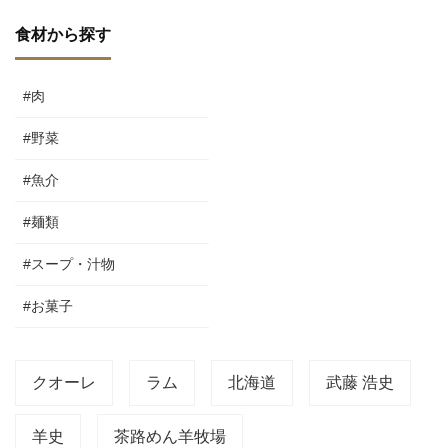
食材から探す
#肉
#野菜
#魚介
#麺類
#スープ・汁物
#お菓子
クオーレ
ラム
北海道
武藤 浩史
羊史
茶路めん羊牧場