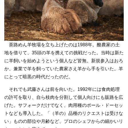
茶路めん羊牧場を立ち上げたのは1988年。酪農家の土
地を借りて、35頭の羊を携えての挑戦だった。当時は新た
に羊飼いを始めようという個人など皆無。新規参入はおろ
か、兼業で羊を飼っていた農家さえ羊から手を引いた。羊
にとって暗黒の時代だったのだ。
それでも武藤さんは前を向いた。1992年には食肉処理
の許可を取り、自ら枝肉を分割して個人向けにも販路を広
げた。サフォークだけでなく、肉用種のポール・ドーセッ
トなども導入した。「（羊の）品種のリクエストは受けな
い」ものの部位や月齢など、プロのシェフからの細かいリ