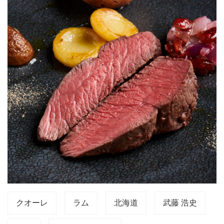
クオーレ
ラム
北海道
武藤 浩史