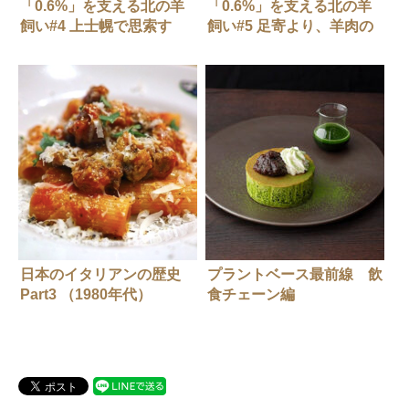
「0.6%」を支える北の羊
「0.6%」を支える北の羊
飼い#4 上士幌で思索す
飼い#5 足寄より、羊肉の
る、羊の哲学者 草野秀
王様を追求する職人 石田
剛/ゴーシュ羊牧場
直久/石田めん羊牧場
日本のイタリアンの歴史
プラントベース最前線 飲
Part3 （1980年代）
食チェーン編