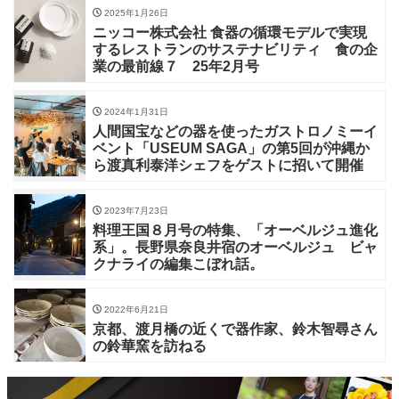
2025年1月26日
ニッコー株式会社 食器の循環モデルで実現
するレストランのサステナビリティ 食の企
業の最前線７ 25年2月号
2024年1月31日
人間国宝などの器を使ったガストロノミーイ
ベント「USEUM SAGA」の第5回が沖縄か
ら渡真利泰洋シェフをゲストに招いて開催
2023年7月23日
料理王国８月号の特集、「オーベルジュ進化
系」。長野県奈良井宿のオーベルジュ ビャ
クナライの編集こぼれ話。
2022年6月21日
京都、渡月橋の近くで器作家、鈴木智尋さん
の鈴華窯を訪ねる