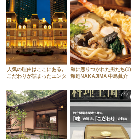
人気の理由はここにある。
麺に憑りつかれた男たち(1)
こだわりが詰まったエンタ
麵処NAKAJIMA 中島眞介
ーテインメントレストラン
さん
4選