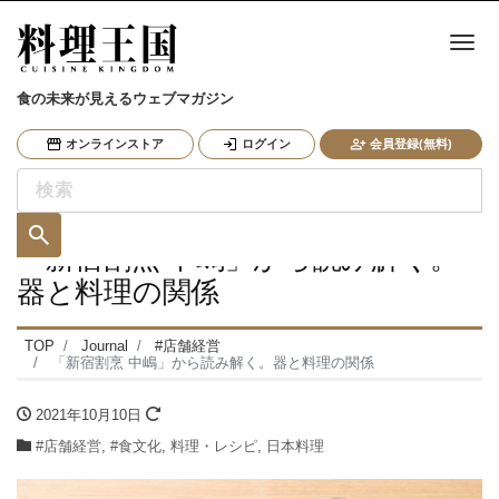
ナ
食の未来が見えるウェブマガジン
オンラインストア
ログイン
会員登録(無料)
「新宿割烹 中嶋」から読み解く。
器と料理の関係
TOP
Journal
#店舗経営
「新宿割烹 中嶋」から読み解く。器と料理の関係
2021年10月10日
#店舗経営
,
#食文化
,
料理・レシピ
,
日本料理