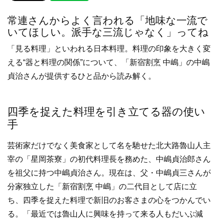
e
er
常連さんからよく言われる「地味な一流で
b
いてほしい。派手な三流じゃなく」ってね
o
「見る料理」といわれる日本料理。料理の印象を大きく変
o
える“器と料理の関係”について、「新宿割烹 中嶋」の中嶋
k
貞治さんが提供するひと品から読み解く。
四季を捉えた料理を引き立てる器の使い
手
芸術家だけでなく美食家として名を馳せた北大路魯山人主
宰の「星岡茶寮」の初代料理長を務めた、中嶋貞治郎さん
を祖父に持つ中嶋貞治さん。現在は、父・中嶋貞三さんが
分家独立した「新宿割烹 中嶋」の二代目として店に立
ち、四季を捉えた料理で新旧のお客さまの心をつかんでい
る。「最近では魯山人に興味を持って来る人もだいぶ減