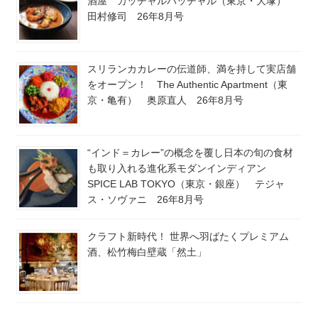
酒屋 カッチャルバッチャル（東京・大塚）
田村修司 26年8月号
スリランカカレーの伝道師、満を持して実店舗
をオープン！ The Authentic Apartment（東
京・亀有） 奥原直人 26年8月号
“インド＝カレー”の概念を覆し日本の旬の食材
も取り入れる進化系モダンインディアン
SPICE LAB TOKYO（東京・銀座） テジャ
ス・ソヴァニ 26年8月号
クラフト新時代！ 世界へ羽ばたくプレミアム
酒、松竹梅白壁蔵「然土」