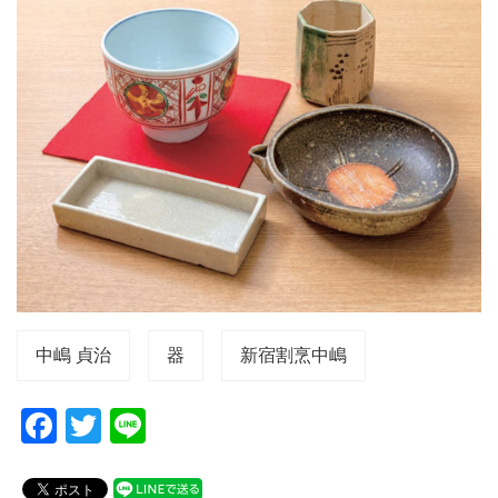
中嶋 貞治
器
新宿割烹中嶋
F
T
Li
a
wi
n
c
tt
e