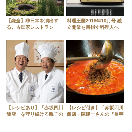
【鎌倉】非日常を演出す
料理王国2018年10月号 独
る。古民家レストラン
立開業を目指す料理人へ
「おいしさ」へのあくなき
探求のすすめ
【レシピあり】「赤坂四川
【レシピ付き】「赤坂四川
飯店」を守り続ける親子の
飯店」陳建一さんの『長芋
想い 陳建一さん×陳建太
あんかけソーメン』
郎さん