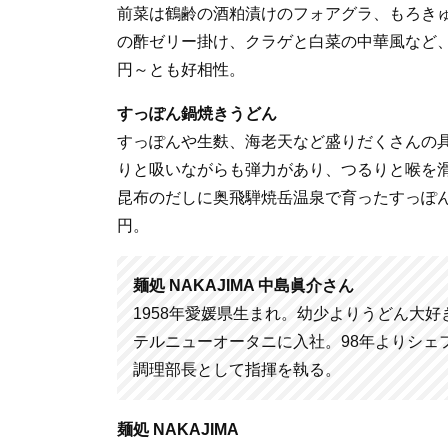
前菜は鶴齢の酒粕漬けのフォアグラ、もろき
の酢ゼリー掛け、クラゲと白菜の中華風など、ホ
円～とも好相性。
すっぽん鍋焼きうどん
すっぽんや生麩、海老天など盛りだくさんの
りと吸いながらも弾力があり、つるりと喉を
昆布のだしに奥飛騨焼岳温泉で育ったすっぽんの
円。
麺処 NAKAJIMA 中島眞介さん
1958年愛媛県生まれ。幼少よりうどん大好
テルニューオータニに入社。98年よりシェフ
調理部長として指揮を執る。
麺処 NAKAJIMA