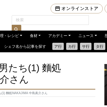
オンラインストア
理・レシピ
食材
アカデミー
ニュース
シェフ名から記事を探す
ア行
カ行
サ行
タ行
たち(1) 麵処
島眞介さん
) 麵処NAKAJIMA 中島眞介さん