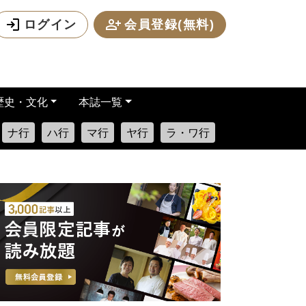
ログイン
会員登録(無料)
歴史・文化
本誌一覧
ナ行
ハ行
マ行
ヤ行
ラ・ワ行