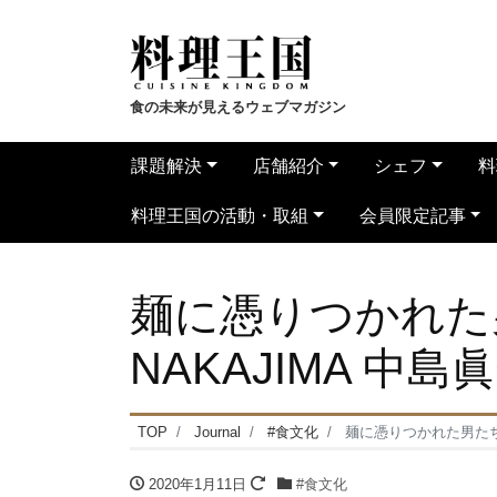
食の未来が見えるウェブマガジン
課題解決
店舗紹介
シェフ
料
料理王国の活動・取組
会員限定記事
麺に憑りつかれた男
NAKAJIMA 中
TOP
Journal
#食文化
麺に憑りつかれた男たち(1
2020年1月11日
#食文化