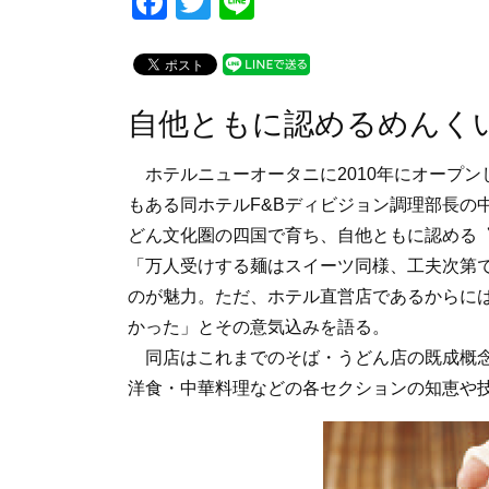
F
T
Li
a
wi
n
c
tt
e
e
er
自他ともに認めるめんく
b
o
ホテルニューオータニに2010年にオープンし
o
もある同ホテルF&Bディビジョン調理部長の
どん文化圏の四国で育ち、自他ともに認める
k
「万人受けする麺はスイーツ同様、工夫次第
のが魅力。ただ、ホテル直営店であるからに
かった」とその意気込みを語る。
同店はこれまでのそば・うどん店の既成概念
洋食・中華料理などの各セクションの知恵や