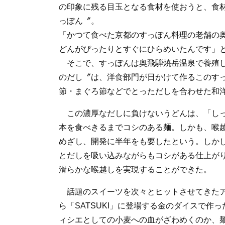
の印象に残る目玉となる食材を使おうと、食
っぽん〞。
「かつて食べた京都のすっぽん料理の老舗の
どんがぴったりとすぐにひらめいたんです」
そこで、すっぽんは奥飛騨焼岳温泉で養殖し
のだし〞は、洋食部門が日かけて作るこのす
節・まぐろ節などでとっただしを合わせた和
この濃厚なだしに負けないうどんは、「しっ
本を食べきるまでコシのある麺。しかも、喉
めざし、開発に半年をも要したという。しか
とだしを吸い込みながらもコシがある仕上が
滑らかな喉越しを実現することができた。
話題のスイーツを次々とヒットさせてきたア
ら「SATSUKI」に登場する金のダイスで
ィシエとしての小麦への血がざわめくのか、