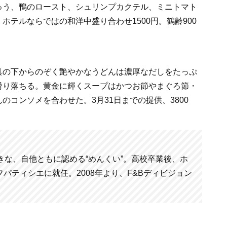
ゅう、鴨のロースト、シュリンプカクテル、ミニトマト
テルならではの和洋中盛り合わせ1500円。鶴齢900
具の下からのぞく艶やかなうどんは濃厚なだしをたっぷ
滑り落ちる。黄金に輝くスープはかつお節やまぐろ節・
コンソメを合わせた。3月31日までの提供、3800
きな、自他ともに認める“めんくい”。高校卒業後、ホ
パティシエに就任。2008年より、F&Bディビジョン