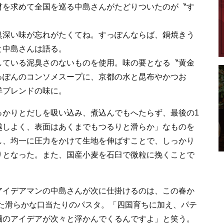
材を求めて全国を巡る中島さんがたどりついたのが〝す
奥深い味が忘れがたくてね。すっぽんならば、鍋焼きう
と中島さんは語る。
ている泥臭さのないものを使用。味の要となる〝黄金
っぽんのコンソメスープに、京都の水と昆布やかつお
洋ブレンドの味に。
かりとだしを吸い込み、煮込んでもへたらず、最後の1
越しよく、表面はあくまでもつるりと滑らか」なものを
し、均一に圧力をかけて生地を伸ばすことで、しっかり
りとなった。また、国産小麦を石臼で微粒に挽くことで
イデアマンの中島さんが次に仕掛けるのは、この春か
作った滑らかな口当たりのパスタ。「四国育ちに加え、パテ
麺のアイデアが次々と浮かんでくるんですよ」と笑う。