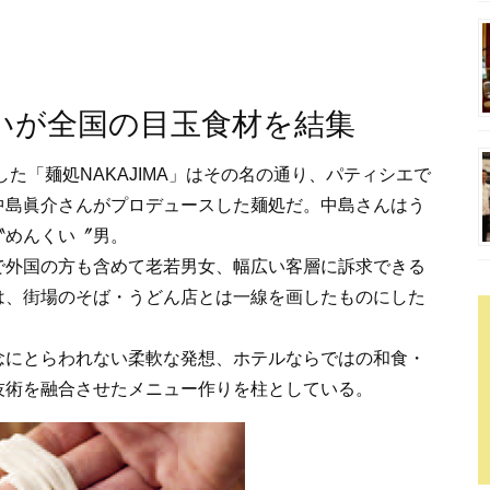
いが全国の目玉食材を結集
た「麺処NAKAJIMA」はその名の通り、パティシエで
中島眞介さんがプロデュースした麺処だ。中島さんはう
〝めんくい〞男。
で外国の方も含めて老若男女、幅広い客層に訴求できる
は、街場のそば・うどん店とは一線を画したものにした
にとらわれない柔軟な発想、ホテルならではの和食・
技術を融合させたメニュー作りを柱としている。