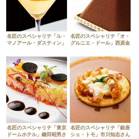
名匠のスペシャリテ「ル・
名匠のスペシャリテ「オ・
マノアール・ダスティン」
グルニエ・ドール」西原金
五十嵐安雄さん
蔵さん
名匠のスペシャリテ「東京
名匠のスペシャリテ「銀座
ドームホテル」鎌田昭男さ
シェ・トモ」市川知志さん