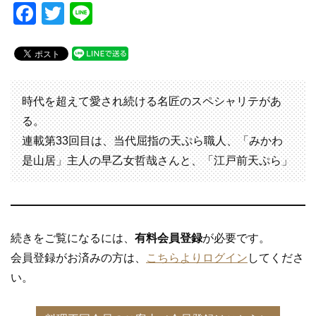
F
T
Li
a
wi
n
c
tt
e
e
er
b
時代を超えて愛され続ける名匠のスペシャリテがあ
o
る。
連載第33回目は、当代屈指の天ぷら職人、「みかわ
o
是山居」主人の早乙女哲哉さんと、「江戸前天ぷら」
k
続きをご覧になるには、
有料会員登録
が必要です。
会員登録がお済みの方は、
こちらよりログイン
してくださ
い。