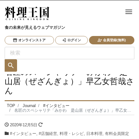
ナ
食の未来が見えるウェブマガジン
オンラインストア
ログイン
会員登録(無料)
名匠のスペシャリテ「みかわ 是
山居（ぜざんぎょ）」早乙女哲哉さ
ん
TOP
Journal
#インタビュー
名匠のスペシャリテ「みかわ 是山居（ぜざんぎょ）」早乙女哲哉さん
2020年12月5日
#インタビュー
,
#店舗経営
,
料理・レシピ
,
日本料理
,
有料会員限定