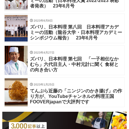
ミーの活動（日本料理大賞 2022-2023 表彰
者発表） 23年6月号
2023年6月8日
ズバリ、日本料理 第八回 日本料理アカデ
ミーの活動（龍谷大学・日本料理アカデミー
シンポジウム報告） 23年6月号
2023年4月27日
ズバリ、日本料理 第七回 「一子相伝なか
むら」六代目主人・中村元計に聞く 食材と
の向き合い方
2023年1月25日
てんぷら近藤の「ニンジンのかき揚げ」の作
り方が、YouTubeチャンネルの料理王国
FOOVERjapanで大評判です