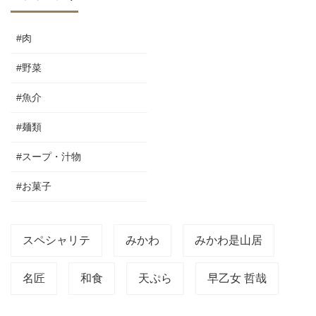
#肉
#野菜
#魚介
#麺類
#スープ・汁物
#お菓子
スペシャリテ
みかわ
みかわ是山居
名匠
和食
天ぷら
早乙女 哲哉