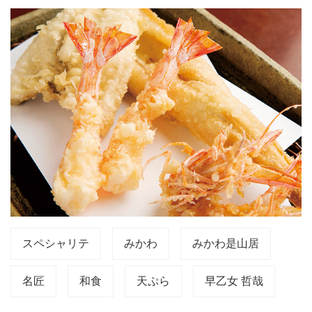
スペシャリテ
みかわ
みかわ是山居
名匠
和食
天ぷら
早乙女 哲哉