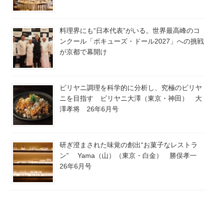
料理界にも“日本代表”がいる。世界最高峰のコ
ンクール「ボキューズ・ドール2027」への挑戦
が京都で幕開け
ビリヤニ調理を科学的に分析し、究極のビリヤ
ニを目指す ビリヤニ大澤（東京・神田） 大
澤孝将 26年6月号
研ぎ澄まされた味覚の創出“お菓子なレストラ
ン” Yama（山）（東京・白金） 勝俣孝一
26年6月号